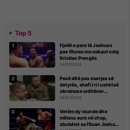
Top 5
Fjalët e para të Joshuas
pas fitores me nokaut ndaj
Kristian Prengës
26/07/2026
Pesë ditë pas marrjes së
detyrës, shefi i ri i ushtrisë
ukrainase urdhëron
kontroll të madh
26/07/2026
Vetëm dy raunde dhe
miliona euro në xhep,
zbulohet sa fituan Joshua