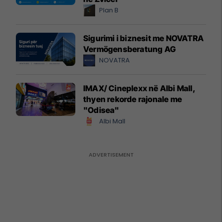
Plan B
Sigurimi i biznesit me NOVATRA
Vermögensberatung AG
NOVATRA
IMAX/ Cineplexx në Albi Mall,
thyen rekorde rajonale me
"Odisea"
Albi Mall