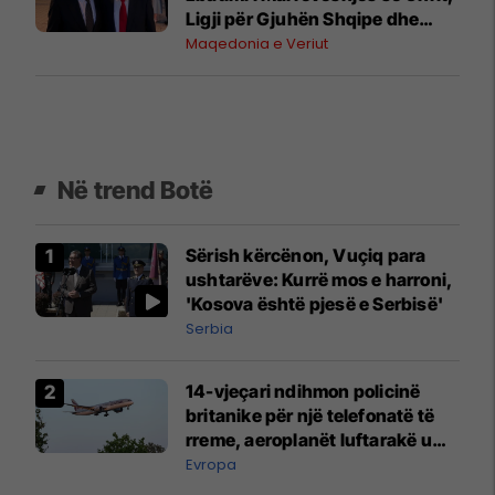
Ligji për Gjuhën Shqipe dhe
integrimi në BE
Maqedonia e Veriut
Në trend Botë
Sërish kërcënon, Vuçiq para
ushtarëve: Kurrë mos e harroni,
'Kosova është pjesë e Serbisë'
Serbia
14-vjeçari ndihmon policinë
britanike për një telefonatë të
rreme, aeroplanët luftarakë u
ngritën në ajër për të
Evropa
interceptuar fluturaken e Qatar