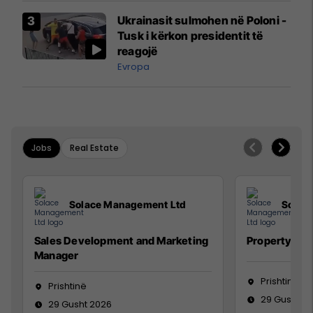
Airways që po shkonte drejt
Ukrainasit sulmohen në Poloni -
Mançesterit
Tusk i kërkon presidentit të
reagojë
Evropa
Jobs
Real Estate
Solace Management Ltd
Solac
Sales Development and Marketing
Property Ma
Manager
Prishtinë
Prishtinë
29 Gusht 2
29 Gusht 2026