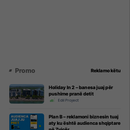
Promo
Reklamo këtu
Holiday In 2 – banesa juaj për
pushime pranë detit
Edil Project
Plan B – reklamoni biznesin tuaj
aty ku është audienca shqiptare
në Zvicër