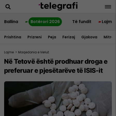
Ballina
Botërori 2026
Të fundit
Lajme
Prishtina
Prizreni
Peja
Ferizaj
Gjakova
Mitrov
Lajme
>
Maqedonia e Veriut
Në Tetovë është prodhuar droga e
preferuar e pjesëtarëve të ISIS-it