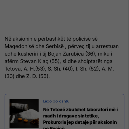
Në aksionin e përbashkët të policisë së
Maqedonisë dhe Serbisë , përveç tij u arrestuan
edhe kushëriri i tij Bojan Zarubica (36), miku i
afërm Stevan Klaç (55), si dhe shqiptarët nga
Tetova, A. H.(53), S. Sh. (40), I. Sh. (52), A. M.
(30) dhe Z. D. (55).
Në Tetovë zbulohet laboratori më i
madh i drogave sintetike,
Prokuroria jep detaje për aksionin
në Reçicë