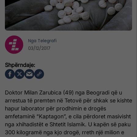
Nga
Telegrafi
03/12/2017
Doktor Milan Zarubica (49) nga Beogradi që u
arrestua të premten në Tetovë për shkak se kishte
hapur laborator për prodhimin e drogës
amfetaminë “Kaptagon”, e cila përdoret masivisht
nga xhihadistët e Shtetit Islamik. U kapën së paku
300 kilogramë nga kjo drogë, rreth një milion e