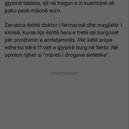
gjysmë tableta, që në tregun e zi kushtojnë së
paku pesë milionë euro.
Zarubica është doktor i farmacisë dhe magjistër i
kimisë, kurse kjo është hera e tretë që burgoset
për prodhimin e amfetaminës. Për këtë arsye
edhe ka bërë 11 vjet e gjysmë burg në Serbi. Në
opinion njihet si “mbreti i drogave sintetike".