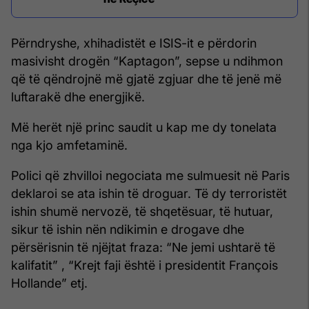
Përndryshe, xhihadistët e ISIS-it e përdorin
masivisht drogën “Kaptagon”, sepse u ndihmon
që të qëndrojnë më gjatë zgjuar dhe të jenë më
luftarakë dhe energjikë.
Më herët një princ saudit u kap me dy tonelata
nga kjo amfetaminë.
Polici që zhvilloi negociata me sulmuesit në Paris
deklaroi se ata ishin të droguar. Të dy terroristët
ishin shumë nervozë, të shqetësuar, të hutuar,
sikur të ishin nën ndikimin e drogave dhe
përsërisnin të njëjtat fraza: “Ne jemi ushtarë të
kalifatit” , “Krejt faji është i presidentit François
Hollande” etj.