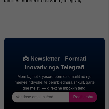
familjes mbretërore Al Saud./Telegrafi/