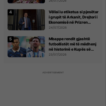
e Prenga
26/07/2026
Vëllai iu etiketua si pjesëtar
i grupit të Arkanit, Drejtori i
Ekonomisë në Prizren
mohon pretendimet
24/07/2026
Mbappe rendit gjashtë
futbollistët më të mëdhenj
në historinë e Kupës së
Botës, Messi mbetet i dyti
23/07/2026