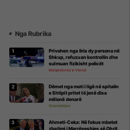
Nga Rubrika
Privohen nga liria dy persona në
Shkup, refuzuan kontrollin dhe
sulmuan fizikisht policët
Maqedonia e Veriut
Dëmet nga moti i ligë në spitalin
e Shtipit pritet të jenë disa
milionë denarë
Shëndetësi
Ahmeti-Ceka: Në fokus mbetet
zbatimi i Marrëveshjes së Ohrit,