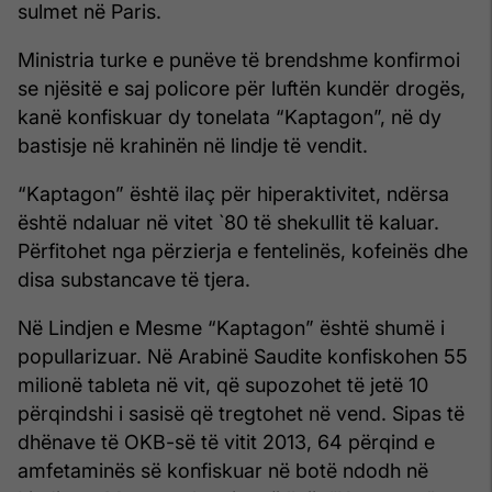
sulmet në Paris.
Ministria turke e punëve të brendshme konfirmoi
se njësitë e saj policore për luftën kundër drogës,
kanë konfiskuar dy tonelata “Kaptagon”, në dy
bastisje në krahinën në lindje të vendit.
“Kaptagon” është ilaç për hiperaktivitet, ndërsa
është ndaluar në vitet `80 të shekullit të kaluar.
Përfitohet nga përzierja e fentelinës, kofeinës dhe
disa substancave të tjera.
Në Lindjen e Mesme “Kaptagon” është shumë i
popullarizuar. Në Arabinë Saudite konfiskohen 55
milionë tableta në vit, që supozohet të jetë 10
përqindshi i sasisë që tregtohet në vend. Sipas të
dhënave të OKB-së të vitit 2013, 64 përqind e
amfetaminës së konfiskuar në botë ndodh në