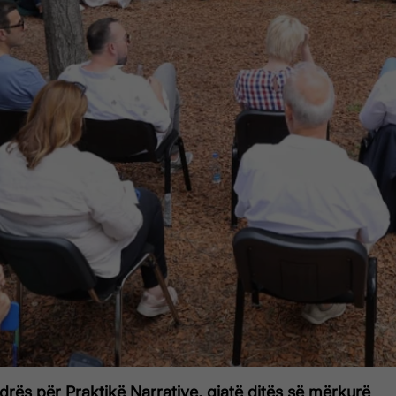
rës për Praktikë Narrative, gjatë ditës së mërkurë