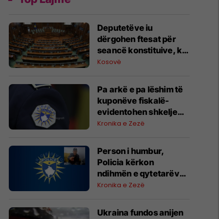
​Deputetëve iu
dërgohen ftesat për
seancë konstituive, ky
është rendi i ditës
Kosovë
Pa arkë e pa lëshim të
kuponëve fiskalë-
evidentohen shkelje
nga inspektimet e
Kronika e Zezë
parkingjeve në
Podujevë, Lipjan,
Person i humbur,
Obiliq, Graçanicë
Policia kërkon
ndihmën e qytetarëve
për gjetjen e një të
Kronika e Zezë
moshuari
Ukraina fundos anijen