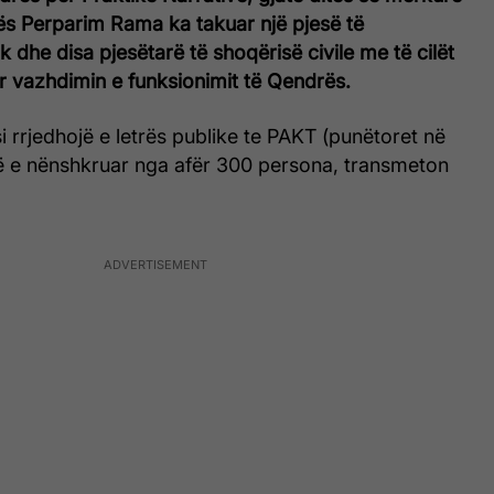
inës Perparim Rama ka takuar një pjesë të
ik dhe disa pjesëtarë të shoqërisë civile me të cilët
r vazhdimin e funksionimit të Qendrës.
i rrjedhojë e letrës publike te PAKT (punëtoret në
enë e nënshkruar nga afër 300 persona, transmeton