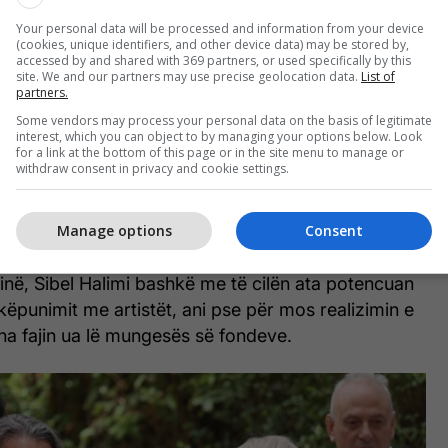
 me pjesëmarrësit
Your personal data will be processed and information from your device
(cookies, unique identifiers, and other device data) may be stored by,
ga komuna e Prishtinës thanë se ky takim shërbeu
accessed by and shared with 369 partners, or used specifically by this
site. We and our partners may use precise geolocation data.
List of
qetësimet dhe kërkesat e artistëve pjesëmarrës.
partners.
Some vendors may process your personal data on the basis of legitimate
 si një platformë për të dëgjuar shqetësimet dhe
interest, which you can object to by managing your options below. Look
for a link at the bottom of this page or in the site menu to manage or
ve tanë, duke theksuar që bashkëbisedime rreth
withdraw consent in privacy and cookie settings.
 në kryeqytet , si dhe hapësirat në dispozicion të
në sa më të shpeshta”, thuhet në njoftim.
Manage options
Consent
ëse në këtë takim ishte edhe Drejtoresha e
tinë, Sibel Halimi bashkë me të cilën ata potencuan
ëpunimit me artistët, ani pse për mos realizimin e
a fajin ua lë mungesës së fondeve.