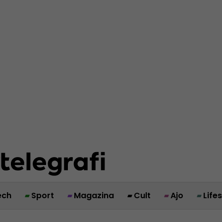
ech
Sport
Magazina
Cult
Ajo
Life