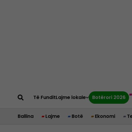
Të Fundit
Lajme lokale
Botërori 2026
Ballina
Lajme
Botë
Ekonomi
T