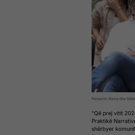
Perparim Rama dhe Sibel
“Që prej vitit 20
Praktikë Narrativ
shërbyer komunite