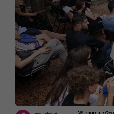
Në oborrin e Qend