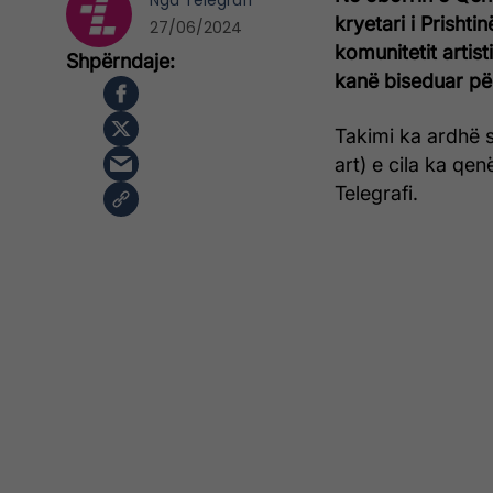
Nga
Telegrafi
kryetari i Prisht
27/06/2024
komunitetit artist
kanë biseduar pë
Takimi ka ardhë s
art) e cila ka q
Telegrafi.