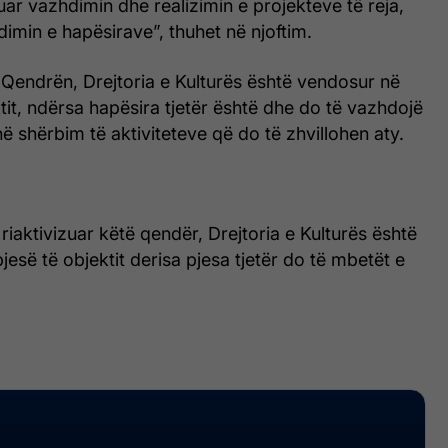
r vazhdimin dhe realizimin e projekteve të reja,
dimin e hapësirave”, thuhet në njoftim.
ar Qendrën, Drejtoria e Kulturës është vendosur në
ktit, ndërsa hapësira tjetër është dhe do të vazhdojë
 në shërbim të aktiviteteve që do të zhvillohen aty.
 riaktivizuar këtë qendër, Drejtoria e Kulturës është
jesë të objektit derisa pjesa tjetër do të mbetët e