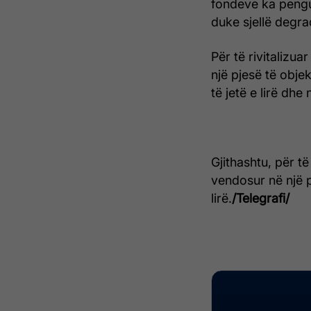
fondeve ka pengua
duke sjellë degra
Për të rivitalizu
një pjesë të obje
të jetë e lirë dhe
Gjithashtu, për të
vendosur në një p
lirë.
/Telegrafi/