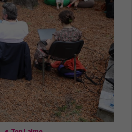
Top Lajme