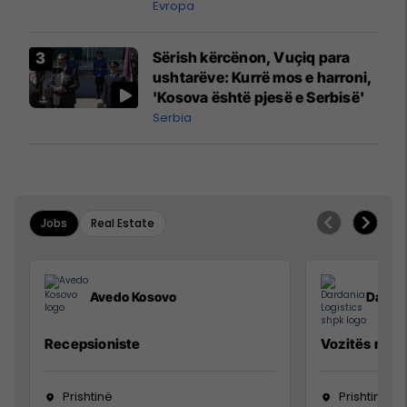
madh
Evropa
Sërish kërcënon, Vuçiq para
ushtarëve: Kurrë mos e harroni,
'Kosova është pjesë e Serbisë'
Serbia
Jobs
Real Estate
Avedo Kosovo
Dardan
Recepsioniste
Vozitës me K
Prishtinë
Prishtinë