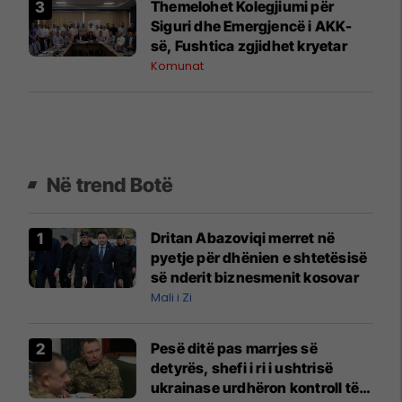
Themelohet Kolegjiumi për
Siguri dhe Emergjencë i AKK-
së, Fushtica zgjidhet kryetar
Komunat
Në trend Botë
Dritan Abazoviqi merret në
pyetje për dhënien e shtetësisë
së nderit biznesmenit kosovar
Mali i Zi
Pesë ditë pas marrjes së
detyrës, shefi i ri i ushtrisë
ukrainase urdhëron kontroll të