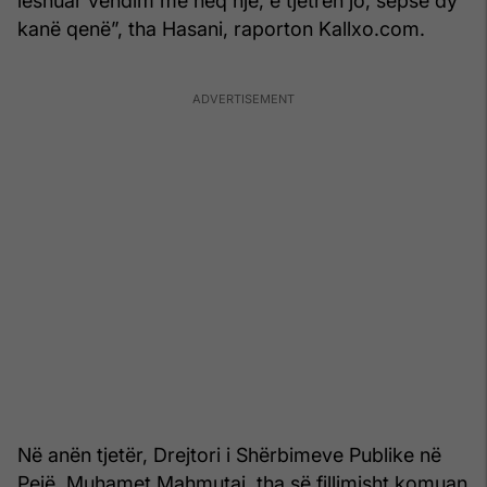
lëshuar vendim me heq një, e tjetrën jo, sepse dy
kanë qenë”, tha Hasani, raporton Kallxo.com.
Në anën tjetër, Drejtori i Shërbimeve Publike në
Pejë, Muhamet Mahmutaj, tha së fillimisht komuan