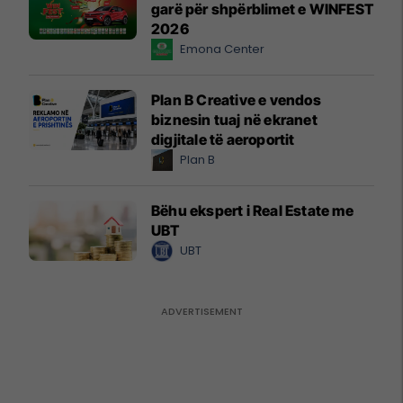
garë për shpërblimet e WINFEST
2026
Emona Center
Plan B Creative e vendos
biznesin tuaj në ekranet
digjitale të aeroportit
Plan B
Bëhu ekspert i Real Estate me
UBT
UBT