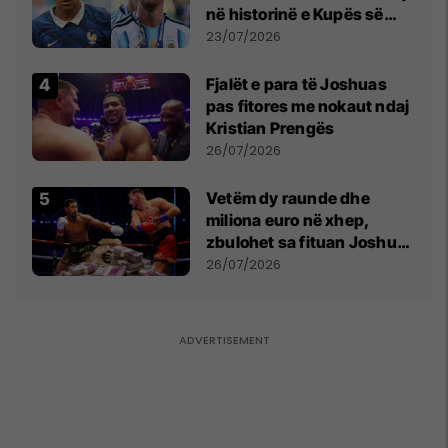
në historinë e Kupës së
Botës, Messi mbetet i dyti
23/07/2026
Fjalët e para të Joshuas
pas fitores me nokaut ndaj
Kristian Prengës
26/07/2026
Vetëm dy raunde dhe
miliona euro në xhep,
zbulohet sa fituan Joshua
e Prenga
26/07/2026