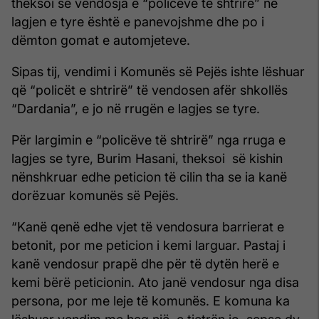
theksoi se vendosja e “policëve të shtrirë” në
lagjen e tyre është e panevojshme dhe po i
dëmton gomat e automjeteve.
Sipas tij, vendimi i Komunës së Pejës ishte lëshuar
që “policët e shtrirë” të vendosen afër shkollës
“Dardania”, e jo në rrugën e lagjes se tyre.
Për largimin e “policëve të shtrirë” nga rruga e
lagjes se tyre, Burim Hasani, theksoi së kishin
nënshkruar edhe peticion të cilin tha se ia kanë
dorëzuar komunës së Pejës.
“Kanë qenë edhe vjet të vendosura barrierat e
betonit, por me peticion i kemi larguar. Pastaj i
kanë vendosur prapë dhe për të dytën herë e
kemi bërë peticionin. Ato janë vendosur nga disa
persona, por me leje të komunës. E komuna ka