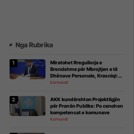
Nga Rubrika
Miratohet Rregullorja e
Brendshme për Mbrojtjen e të
Dhënave Personale, Krasniqi:
Forcojmë sigurinë dhe
Komunat
privatësinë
AKK kundërshton Projektligjin
për Pronën Publike: Po cenohen
kompetencat e komunave
Komunat