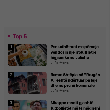
Top 5
Pse udhëtarët me përvojë
vendosin një rrotull letre
higjienike në valixhe
20/07/2026
Rama: Shtëpia në "Rrugën
A" është ndërtuar pa leje
dhe në pronë komunale
22/07/2026
Mbappe rendit gjashtë
futbollistët më të mëdhenj