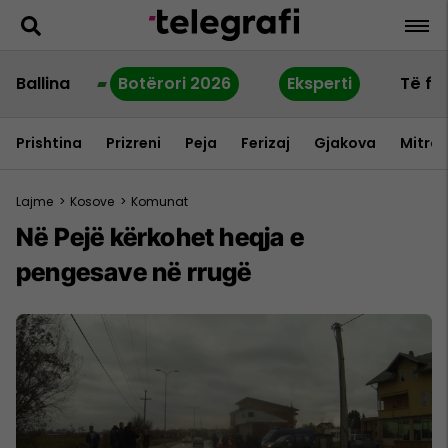
Ballina
Botërori 2026
Eksperti
Të fu
Prishtina
Prizreni
Peja
Ferizaj
Gjakova
Mitrov
Lajme
>
Kosove
>
Komunat
Në Pejë kërkohet heqja e
pengesave në rrugë