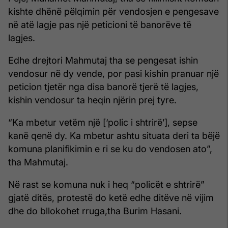
kishte dhënë pëlqimin për vendosjen e pengesave
në atë lagje pas një peticioni të banorëve të
lagjes.
Edhe drejtori Mahmutaj tha se pengesat ishin
vendosur në dy vende, por pasi kishin pranuar një
peticion tjetër nga disa banorë tjerë të lagjes,
kishin vendosur ta heqin njërin prej tyre.
“Ka mbetur vetëm një [‘polic i shtrirë’], sepse
kanë qenë dy. Ka mbetur ashtu situata deri ta bëjë
komuna planifikimin e ri se ku do vendosen ato”,
tha Mahmutaj.
Në rast se komuna nuk i heq “policët e shtrirë”
gjatë ditës, protestë do ketë edhe ditëve në vijim
dhe do bllokohet rruga,tha Burim Hasani.