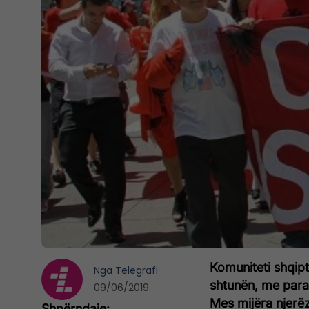
Komuniteti shqipta
Nga
Telegrafi
shtunën, me para
09/06/2019
Mes mijëra njerë