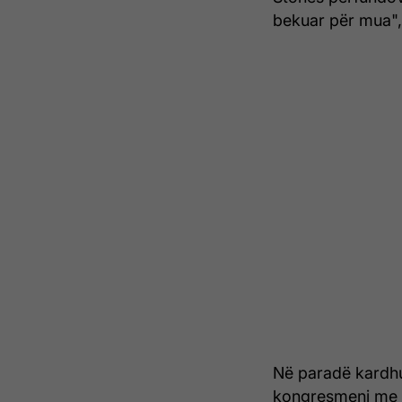
bekuar për mua", 
Në paradë kardhur
kongresmeni me o