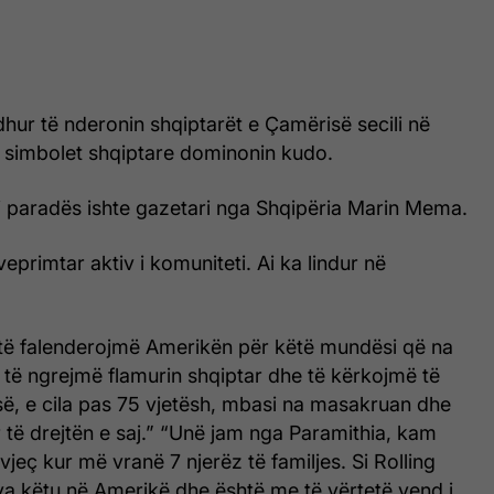
rdhur të nderonin shqiptarët e Çamërisë secili në
e simbolet shqiptare dominonin kudo.
i paradës ishte gazetari nga Shqipëria Marin Mema.
 veprimtar aktiv i komuniteti. Ai ka lindur në
të falenderojmë Amerikën për këtë mundësi që na
 të ngrejmë flamurin shqiptar dhe të kërkojmë të
së, e cila pas 75 vjetësh, mbasi na masakruan dhe
të drejtën e saj.” “Unë jam nga Paramithia, kam
7 vjeç kur më vranë 7 njerëz të familjes. Si Rolling
a këtu në Amerikë dhe është me të vërtetë vend i