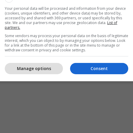
Your personal data will be processed and information from your device
(cookies, unique identifiers, and other device data) may be stored by,
 në vitin 1917 kur ishte 18 vjeç. Mbiemri i tij ishte
accessed by and shared with 369 partners, or used specifically by this
a nga Filati për shkak të gjenocit. Grekët erdhën dhe
site. We and our partners may use precise geolocation data.
List of
partners.
 E gjithë familja u largua dhe përfundoi në Tiranë,
Some vendors may process your personal data on the basis of legitimate
 vetëm në Shtetet e Bashkuara, tha Xhafo.
interest, which you can object to by managing your options below. Look
for a link at the bottom of this page or in the site menu to manage or
withdraw consent in privacy and cookie settings.
Manage options
Consent