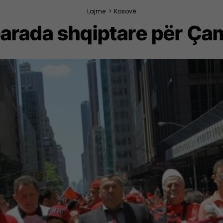
Lajme
>
Kosovë
parada shqiptare për Ça