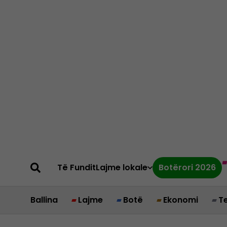
Të Fundit
Lajme lokale
Botërori 2026
Ballina
Lajme
Botë
Ekonomi
T