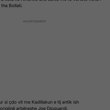
tha Bollati.
 si çdo vit me Kadillakun e tij antik ish
rigjinë arbëreshe Joe Dioguardi.