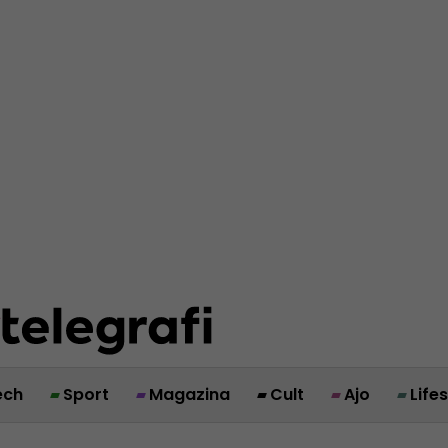
ech
Sport
Magazina
Cult
Ajo
Life