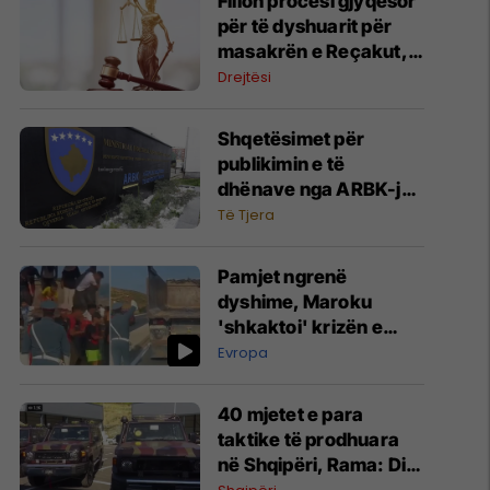
Fillon procesi gjyqësor
për të dyshuarit për
masakrën e Reçakut,
lexohet aktakuza me të
Drejtësi
akuzuarit në mungesë
Shqetësimet për
publikimin e të
dhënave nga ARBK-ja,
deklarohet MINTI
Të Tjera
Pamjet ngrenë
dyshime, Maroku
'shkaktoi' krizën e
migrantëve në Spanjë
Evropa
40 mjetet e para
taktike të prodhuara
në Shqipëri, Rama: Ditë