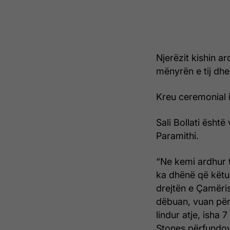
Njerëzit kishin a
mënyrën e tij dh
Kreu ceremonial 
Sali Bollati është
Paramithi.
“Ne kemi ardhur 
ka dhënë që këtu
drejtën e Çamëri
dëbuan, vuan për 
lindur atje, isha 
Stones përfundov