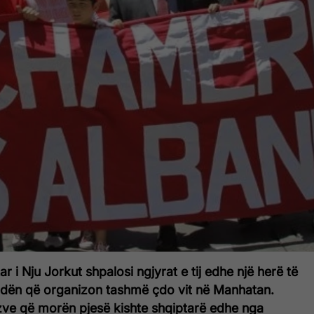
r i Nju Jorkut shpalosi ngjyrat e tij edhe një herë të
dën që organizon tashmë çdo vit në Manhatan.
zve që morën pjesë kishte shqiptarë edhe nga