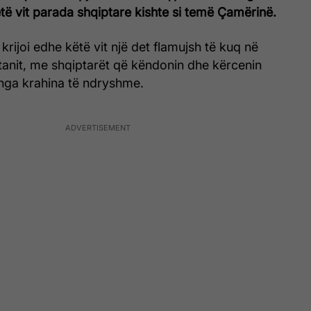
Këtë vit parada shqiptare kishte si temë Çamërinë.
krijoi edhe këtë vit një det flamujsh të kuq në
anit, me shqiptarët që këndonin dhe kërcenin
nga krahina të ndryshme.