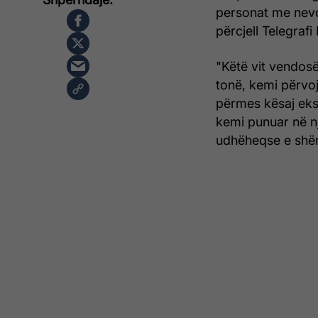
personat me nevo
përcjell Telegraf
"Këtë vit vendosë
tonë, kemi përvo
përmes kësaj eksp
kemi punuar në nj
udhëheqse e shër