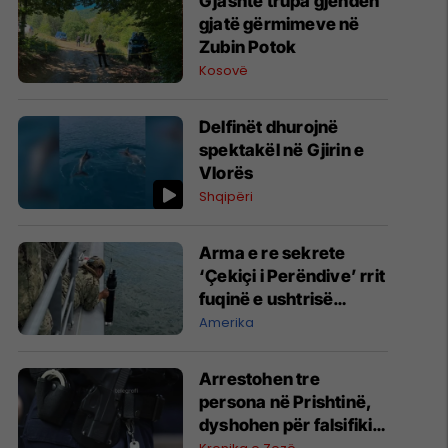
Gjashtë trupa gjenden
gjatë gërmimeve në
Zubin Potok
Kosovë
Delfinët dhurojnë
spektakël në Gjirin e
Vlorës
Shqipëri
Arma e re sekrete
‘Çekiçi i Perëndive’ rrit
fuqinë e ushtrisë
amerikane
Amerika
Arrestohen tre
persona në Prishtinë,
dyshohen për falsifikim