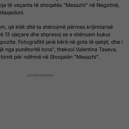
ja të veçanta të shoqatës "Mesazhi" në Negotinë,
i Maqedoni.
m, që ktët ditë ta shënojmë përmes krijimtarisë
jë 13 vjeçare dhe shpresoj se e shënuam bukur
ozite. Fotografitë janë bërë në gota të qelqit, dhe i
ë nga punëtoritë tona", theksoi Valentina Taseva,
bimit për ndihmë në Shoqatën "Mesazhi".