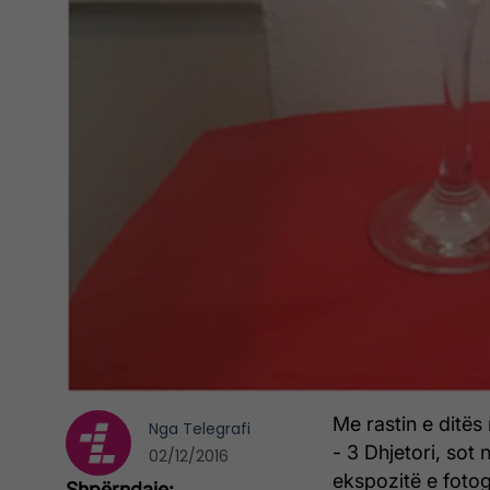
Me rastin e ditë
Nga
Telegrafi
- 3 Dhjetori, sot
02/12/2016
ekspozitë e fotog