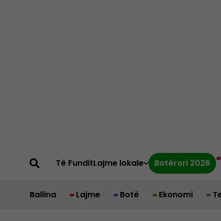
Të Fundit
Lajme lokale
Botërori 2026
Ballina
Lajme
Botë
Ekonomi
T