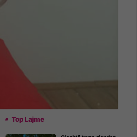
Top Lajme