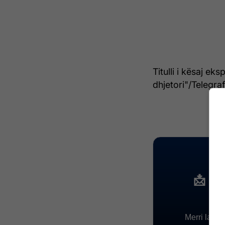
Titulli i kësaj ek
dhjetori"/Telegraf