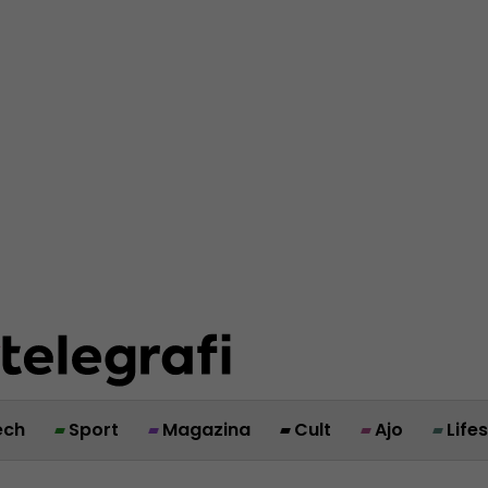
ech
Sport
Magazina
Cult
Ajo
Life