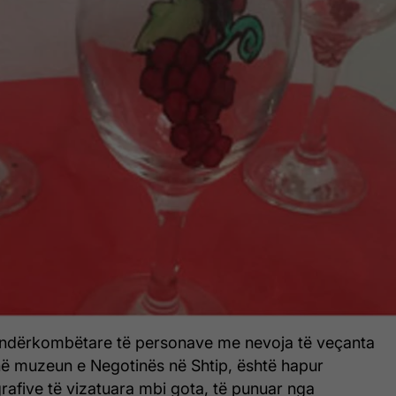
s ndërkombëtare të personave me nevoja të veçanta
 në muzeun e Negotinës në Shtip, është hapur
rafive të vizatuara mbi gota, të punuar nga