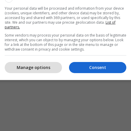
Your personal data will be processed and information from your device
(cookies, unique identifiers, and other device data) may be stored by,
accessed by and shared with 369 partners, or used specifically by this
site. We and our partners may use precise geolocation data.
List of
partners.
Some vendors may process your personal data on the basis of legitimate
interest, which you can object to by managing your options below. Look
for a link at the bottom of this page or in the site menu to manage or
withdraw consent in privacy and cookie settings.
Manage options
Consent