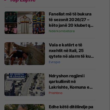
Fanellat më të bukura
të sezonit 2026/27 –
këto janë 20 klubet që
spikatën me dizajnin e
Ndërkombëtare
tyre
Vala e katërt e të
nxehtit në Itali, 25
qytete në alarm të kuq
- probleme me
Evropa
mungesën e ujit
Ndryshon regjimi i
qarkullimit në
Lakrishte, Komuna e
Prishtinës ofron
Prishtina
shpjegime
Edhe këtë ditëlindje pa