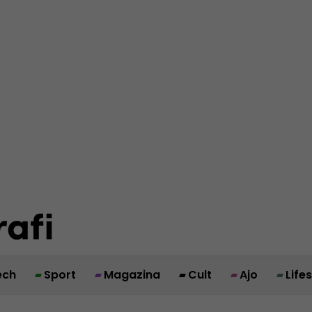
ech
Sport
Magazina
Cult
Ajo
Life