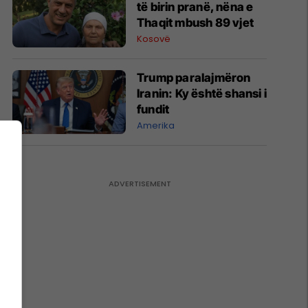
të birin pranë, nëna e
Thaqit mbush 89 vjet
Kosovë
Trump paralajmëron
Iranin: Ky është shansi i
fundit
Amerika