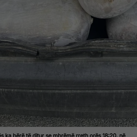
 ka bërë të ditur se mbrëmë rreth orës 18:20, në