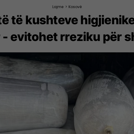
Lajme
>
Kosovë
ë të kushteve higjienik
- evitohet rreziku për 