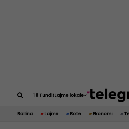
Të Fundit
Lajme lokale
Ballina
Lajme
Botë
Ekonomi
T