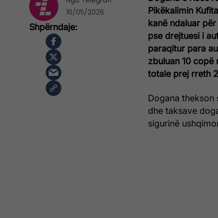
Nga
Telegrafi
Pikëkalimin Kufit
16/05/2026
kanë ndaluar për
pse drejtuesi i a
paraqitur para aut
zbuluan 10 copë r
totale prej rreth
Dogana thekson s
dhe taksave dogan
sigurinë ushqimo