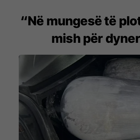
“Në mungesë të plot
mish për dyner 