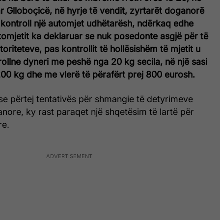
ar Glloboçicë, në hyrje të vendit, zyrtarët doganorë
 kontroll një automjet udhëtarësh, ndërkaq edhe
utomjetit ka deklaruar se nuk posedonte asgjë për të
oriteteve, pas kontrollit të hollësishëm të mjetit u
ollne dyneri me peshë nga 20 kg secila, në një sasi
 200 kg dhe me vlerë të përafërt prej 800 eurosh.
e përtej tentativës për shmangie të detyrimeve
ore, ky rast paraqet një shqetësim të lartë për
re.