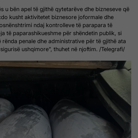
 u bën apel të gjithë qytetarëve dhe bizneseve që
do kusht aktivitetet biznesore joformale dhe
snënshtrimi ndaj kontrolleve të parapara të
soja të paparashikueshme për shëndetin publik, si
rënda penale dhe administrative për të gjithë ata
e sigurisë ushqimore”, thuhet në njoftim. /Telegrafi/