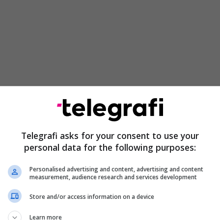
po transportohej në një automjet të zakonshëm
ungesë të plotë të kushteve higjienike dhe pa
uate (pa frigorifer), duke synuar kështu edhe
Telegrafi asks for your consent to use your
rollit të domosdoshëm sanitar nga Agjencia e
personal data for the following purposes:
rinarisë (AUV)”, thuhet në njoftim.
Personalised advertising and content, advertising and content
 hyrja e produkteve të tilla jashtë çdo standardi
measurement, audience research and services development
e pa kontroll profesional përbën një rrezik
Store and/or access information on a device
lartë për shëndetin, ku nga kjo sasi mishi mund të
ëra qytetarë.
Learn more