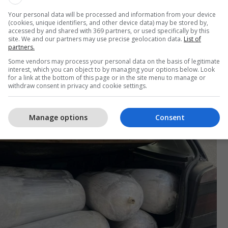
Your personal data will be processed and information from your device
(cookies, unique identifiers, and other device data) may be stored by,
accessed by and shared with 369 partners, or used specifically by this
site. We and our partners may use precise geolocation data.
List of
partners.
Some vendors may process your personal data on the basis of legitimate
interest, which you can object to by managing your options below. Look
for a link at the bottom of this page or in the site menu to manage or
withdraw consent in privacy and cookie settings.
Manage options
Consent