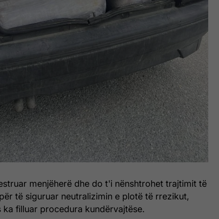
estruar menjëherë dhe do t'i nënshtrohet trajtimit të
ër të siguruar neutralizimin e plotë të rrezikut,
 ka filluar procedura kundërvajtëse.