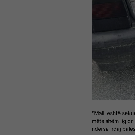
“Malli është seku
mëtejshëm ligjor p
ndërsa ndaj palës