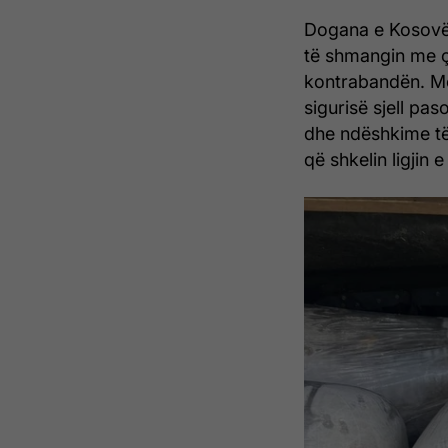
Dogana e Kosovës
të shmangin me ç
kontrabandën. Mo
sigurisë sjell pa
dhe ndëshkime të 
që shkelin ligjin 