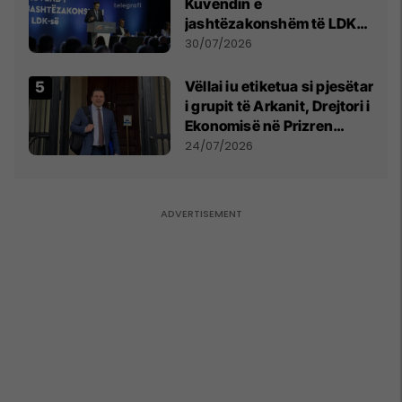
Kuvendin e
jashtëzakonshëm të LDK-
së
30/07/2026
Vëllai iu etiketua si pjesëtar
i grupit të Arkanit, Drejtori i
Ekonomisë në Prizren
mohon pretendimet
24/07/2026