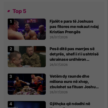
Top 5
Fjalët e para të Joshuas
pas fitores me nokaut ndaj
Kristian Prengës
26/07/2026
Pesë ditë pas marrjes së
detyrës, shefi i ri i ushtrisë
ukrainase urdhëron
kontroll të madh
26/07/2026
Vetëm dy raunde dhe
miliona euro në xhep,
zbulohet sa fituan Joshua
e Prenga
26/07/2026
Gjithçka që ndodhi në