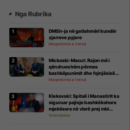
Nga Rubrika
DMSh-ja në gatishmëri kundër
zjarreve pyjore
Maqedonia e Veriut
Mickoski-Macut: Rajon më i
qëndrueshëm përmes
bashkëpunimit dhe fqinjësisë
së mirë RMV-Serbi
Maqedonia e Veriut
Klekovski: Spitali i Manastirit ka
siguruar pajisje bashkëkohore
mjekësore në vlerë prej mbi
30,4 milionë denarë
Shëndetësi