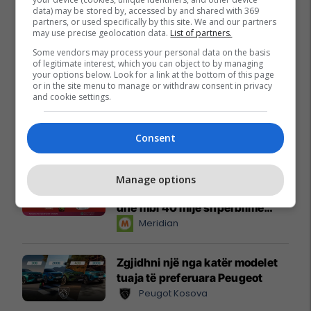
data) may be stored by, accessed by and shared with 369
partners, or used specifically by this site. We and our partners
may use precise geolocation data.
List of partners.
Some vendors may process your personal data on the basis
of legitimate interest, which you can object to by managing
your options below. Look for a link at the bottom of this page
or in the site menu to manage or withdraw consent in privacy
and cookie settings.
Promo
Reklamo këtu
Consent
Këtë herë me kartelë
Manage options
gërvishtëse plotësisht digjitale
dhe mbi 40 mijë shpërblime
instant!
Meridian
Zgjidhni një nga katër modelet
tuaja të preferuara Peugeot
Peugot Kosova