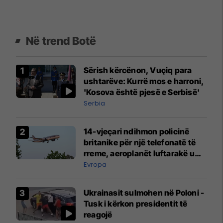
Në trend Botë
Sërish kërcënon, Vuçiq para
ushtarëve: Kurrë mos e harroni,
'Kosova është pjesë e Serbisë'
Serbia
14-vjeçari ndihmon policinë
britanike për një telefonatë të
rreme, aeroplanët luftarakë u
ngritën në ajër për të
Evropa
interceptuar fluturaken e Qatar
Airways që po shkonte drejt
Ukrainasit sulmohen në Poloni -
Mançesterit
Tusk i kërkon presidentit të
reagojë