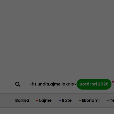
Të Fundit
Lajme lokale
Botërori 2026
Ballina
Lajme
Botë
Ekonomi
T