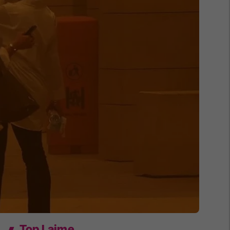
Top Lajme