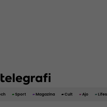
ech
Sport
Magazina
Cult
Ajo
Life