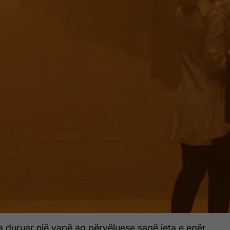
 ka duruar një vapë aq përvëluese saqë jeta e egër