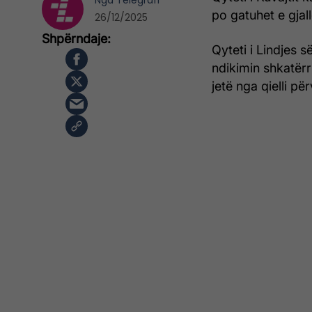
Nga
Telegrafi
po gatuhet e gjall
26/12/2025
Qyteti i Lindjes 
ndikimin shkatër
jetë nga qielli p