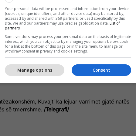
23, termometri u ngjit mbi 50 gradë Celsius në 19
Your personal data will be processed and information from your device
(cookies, unique identifiers, and other device data) may be stored by,
ë shifër që shumë njerëz e kanë frikë se është vetëm
accessed by and shared with 369 partners, or used specifically by this
site. We and our partners may use precise geolocation data.
List of
partners.
Some vendors may process your personal data on the basis of legitimate
ësimin, të dhënat shkencore tregojnë një rënie të
interest, which you can object to by managing your options below. Look
for a link at the bottom of this page or in the site menu to manage or
duke nxitur stuhi të egra pluhuri që përfshijnë
withdraw consent in privacy and cookie settings.
më të thatë.
Manage options
Consent
a rritet, rreziku i sëmundjeve që lidhen me
dhja nga nxehtësia dhe problemet me zemrën, rritet
htëzakonshëm, Kuvajti ka lejuar varrimet gjatë natës
ës së tmerrshme.
/Telegrafi/