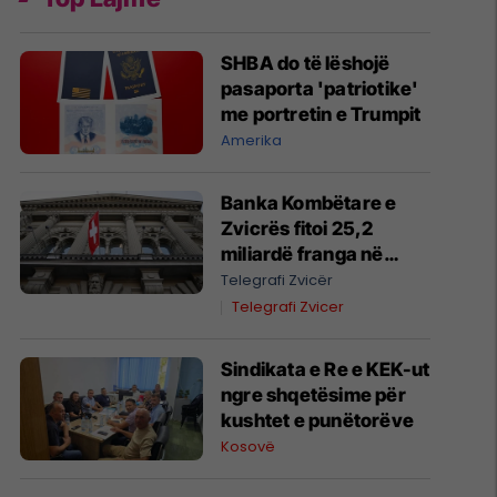
SHBA do të lëshojë
pasaporta 'patriotike'
me portretin e Trumpit
Amerika
Banka Kombëtare e
Zvicrës fitoi 25,2
miliardë franga në
gjashtëmujorin e parë
Telegrafi Zvicër
të vitit 2026
Telegrafi Zvicer
Sindikata e Re e KEK-ut
ngre shqetësime për
kushtet e punëtorëve
Kosovë