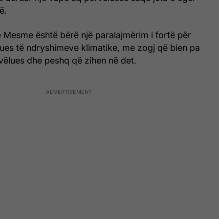
ë.
së Mesme është bërë një paralajmërim i fortë për
rues të ndryshimeve klimatike, me zogj që bien pa
ërvëlues dhe peshq që zihen në det.