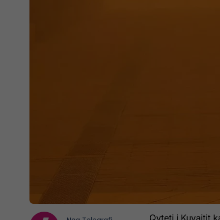
Qyteti i Kuvajtit