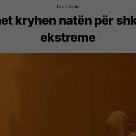
Fun
>
Virale
met kryhen natën për sh
ekstreme