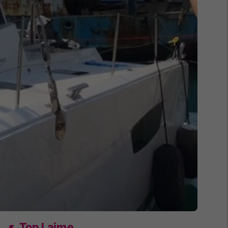
Top Lajme