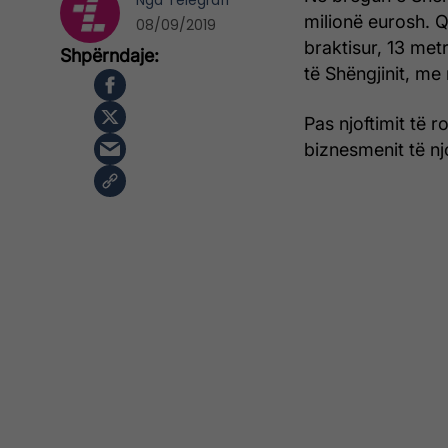
Nga
Telegrafi
milionë eurosh. Q
08/09/2019
braktisur, 13 metra
të Shëngjinit, me
Pas njoftimit të 
biznesmenit të nj