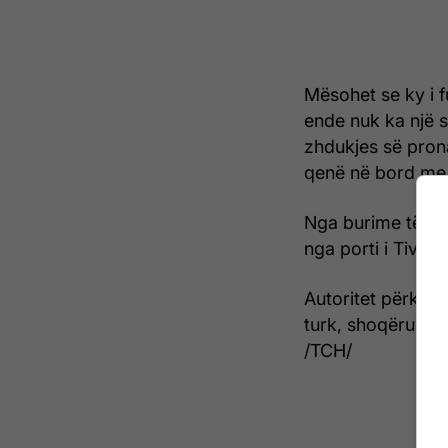
Mësohet se ky i f
ende nuk ka një s
zhdukjes së pron
qenë në bord me 
Nga burime të ndr
nga porti i Tivarit
Autoritet përkatë
turk, shoqëruesit 
/TCH/