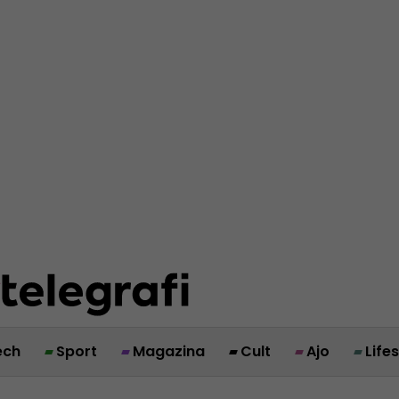
ech
Sport
Magazina
Cult
Ajo
Life