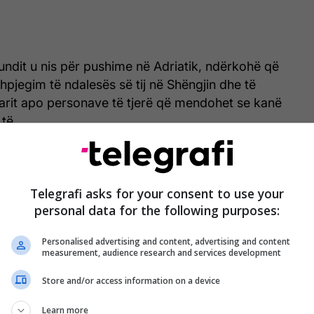
undit u nis për pushime në Adriatik, ndërkohë që
hpjegim të ndalesës së tij në Shëngjin dhe të
arit apo personave të tjerë që mendohet se kanë
të.
yshme bëhet me dijeni se jahti luksoz ishte nisur
, në Malin e Zi.
Telegrafi asks for your consent to use your
personal data for the following purposes:
se kanë nisur hetimet për të gjetur biznesmenin
e tij dhe arsyen e braktisjes së mjetit lundrues.
Personalised advertising and content, advertising and content
measurement, audience research and services development
Store and/or access information on a device
Learn more