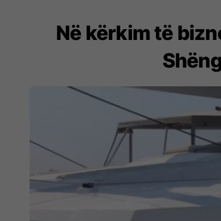
Në kërkim të bizne
Shëngj