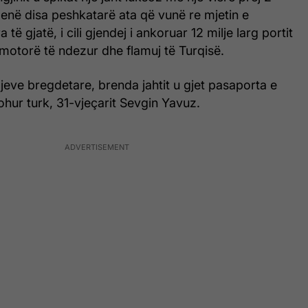
enë disa peshkatarë ata që vunë re mjetin e
 të gjatë, i cili gjendej i ankoruar 12 milje larg portit
 motorë të ndezur dhe flamuj të Turqisë.
rojeve bregdetare, brenda jahtit u gjet pasaporta e
ohur turk, 31-vjeçarit Sevgin Yavuz.