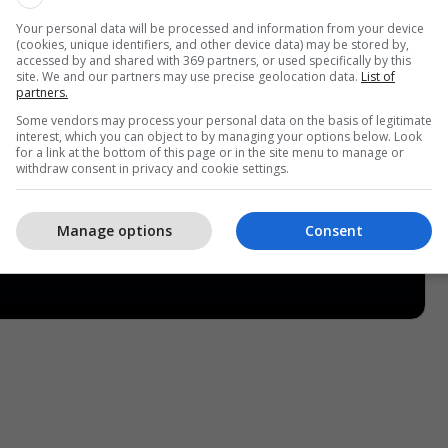
Your personal data will be processed and information from your device
(cookies, unique identifiers, and other device data) may be stored by,
accessed by and shared with 369 partners, or used specifically by this
site. We and our partners may use precise geolocation data.
List of
partners.
Some vendors may process your personal data on the basis of legitimate
interest, which you can object to by managing your options below. Look
for a link at the bottom of this page or in the site menu to manage or
withdraw consent in privacy and cookie settings.
Manage options
Consent