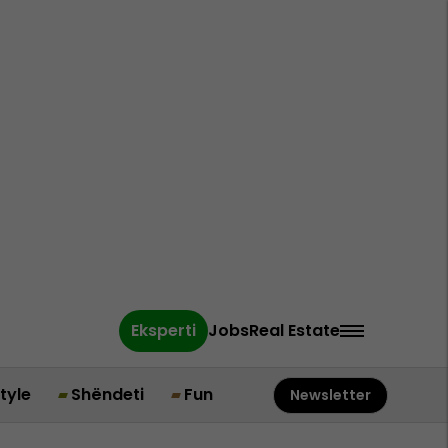
Eksperti
Jobs
Real Estate
style
Shëndeti
Fun
Newsletter