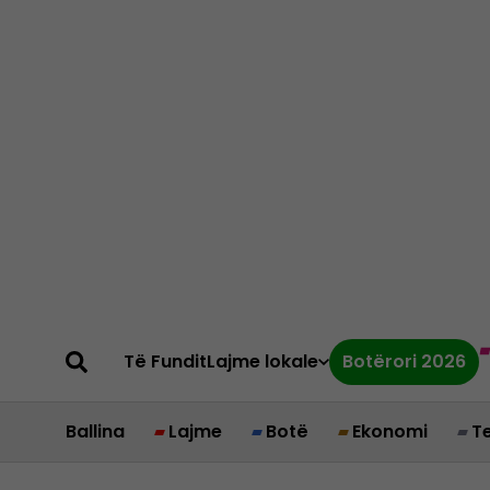
Të Fundit
Lajme lokale
Botërori 2026
Ballina
Lajme
Botë
Ekonomi
T