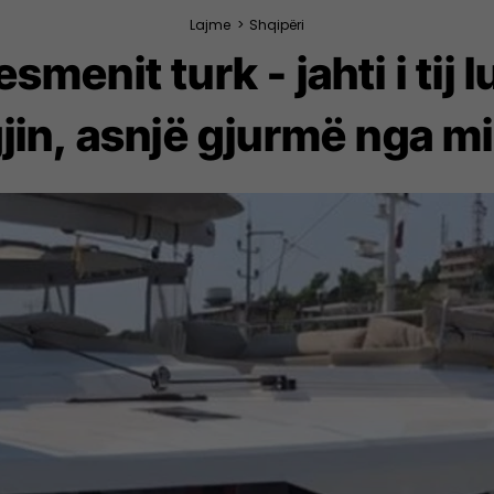
Lajme
>
Shqipëri
smenit turk - jahti i tij 
in, asnjë gjurmë nga mi