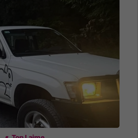
Top Lajme