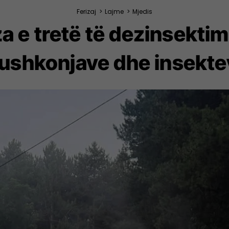
Ferizaj
>
Lajme
>
Mjedis
aza e tretë të dezinsekti
ushkonjave dhe insekte