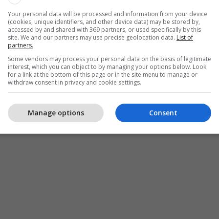
Your personal data will be processed and information from your device
et do të intervenojnë në fshatrat Talinoc i Jerlive,
(cookies, unique identifiers, and other device data) may be stored by,
erlive, Prelez i Muhaxherëve, Surqinë, Cërnillë,
accessed by and shared with 369 partners, or used specifically by this
site. We and our partners may use precise geolocation data.
List of
 Mirosalë, Tërrn, Bablak, Zllatar, Dardani, Slivovë,
partners.
bare, Dremjak dhe Kosinë.
Some vendors may process your personal data on the basis of legitimate
interest, which you can object to by managing your options below. Look
for a link at the bottom of this page or in the site menu to manage or
ë ditur se në rast të kushteve të pafavorshme
withdraw consent in privacy and cookie settings.
eshje shiu apo erëra të forta, punimet do të shtyhen
e me mot të përshtatshëm dhe do të vazhdojnë
Manage options
Consent
raparë. /
Telegrafi
/