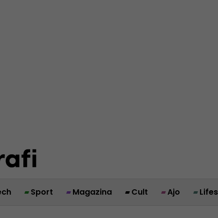
ech
Sport
Magazina
Cult
Ajo
Life