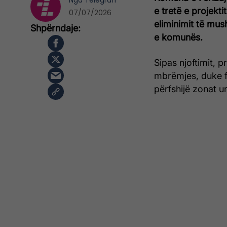
Nga
Telegrafi
e tretë e projekt
07/07/2026
eliminimit të mus
e komunës.
Sipas njoftimit, p
mbrëmjes, duke fi
përfshijë zonat ur