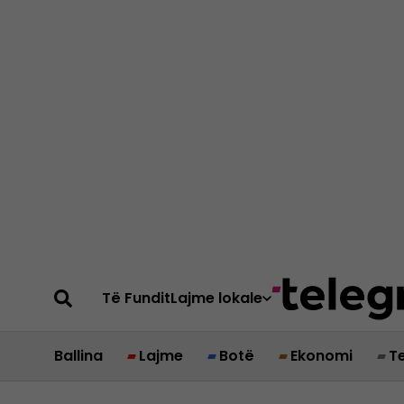
Të Fundit
Lajme lokale
Ballina
Lajme
Botë
Ekonomi
T