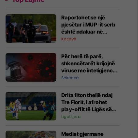
Raportohet se një
pjesëtar i MUP-it serb
është ndaluar në
Jarinë
Kosovë
Për herë të parë,
shkencëtarët krijojnë
viruse me inteligjencë
artificiale
Shkencë
Drita fiton thellë ndaj
Tre Fiorit, i afrohet
play-offit të Ligës së
Konferencës
Ligat tjera
Mediat gjermane