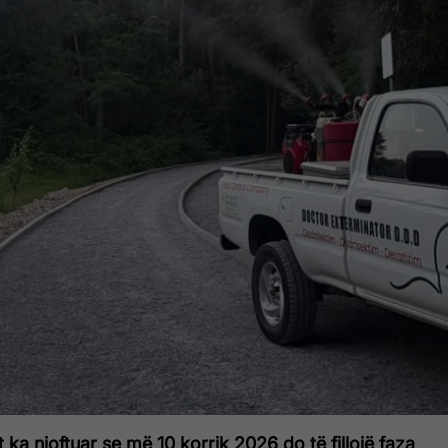
 ka njoftuar se më 10 korrik 2026 do të fillojë faza