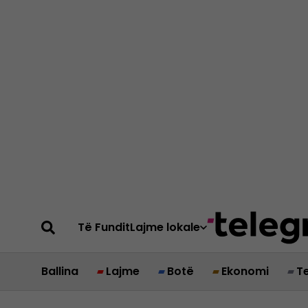
Të Fundit
Lajme lokale
Ballina
Lajme
Botë
Ekonomi
T