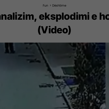
Fun
>
Dështime
nalizim, eksplodimi e ho
(Video)