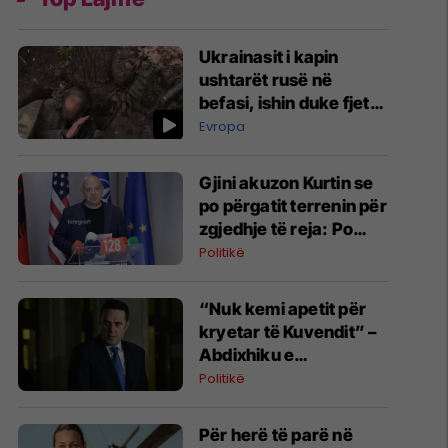
Ukrainasit i kapin
ushtarët rusë në
befasi, ishin duke fjetur
në strehimoret e
Evropa
kamufluara
Gjini akuzon Kurtin se
po përgatit terrenin për
zgjedhje të reja: Po
manipulon opinionin
Politikë
publik
“Nuk kemi apetit për
kryetar të Kuvendit” –
Abdixhiku e
konsideron si figurë
Politikë
ceremoniale
Për herë të parë në