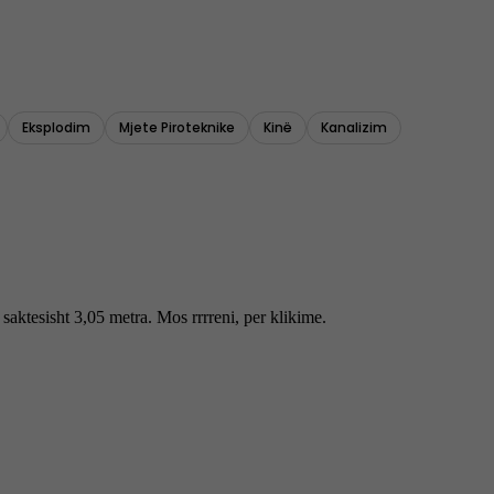
Eksplodim
Mjete Piroteknike
Kinë
Kanalizim