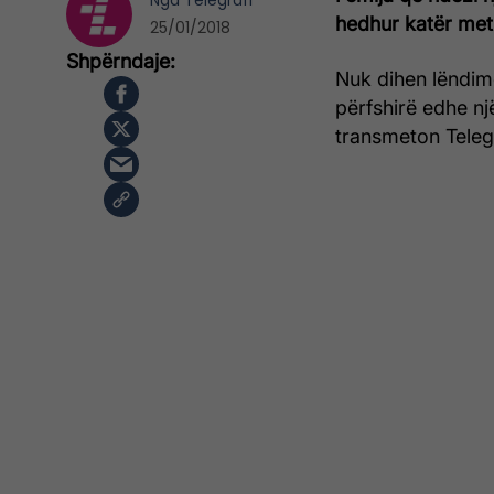
Nga
Telegrafi
hedhur katër metr
25/01/2018
Nuk dihen lëndime
përfshirë edhe nj
transmeton Telegr