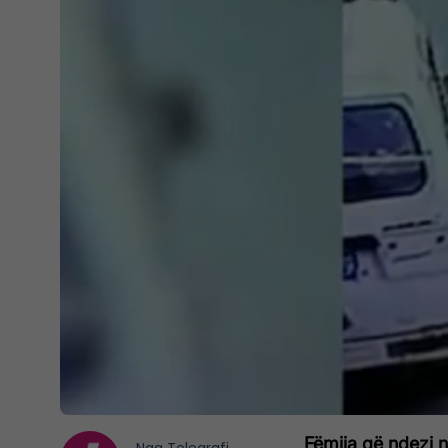
Fëmija që ndezi n