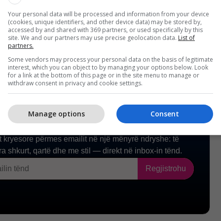
Your personal data will be processed and information from your device
(cookies, unique identifiers, and other device data) may be stored by,
accessed by and shared with 369 partners, or used specifically by this
site. We and our partners may use precise geolocation data.
List of
partners.
Some vendors may process your personal data on the basis of legitimate
interest, which you can object to by managing your options below. Look
for a link at the bottom of this page or in the site menu to manage or
withdraw consent in privacy and cookie settings.
Manage options
Consent