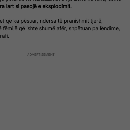
a lart si pasojë e eksplodimit.
t që ka pësuar, ndërsa të pranishmit tjerë,
ë fëmijë që ishte shumë afër, shpëtuan pa lëndime,
afi.