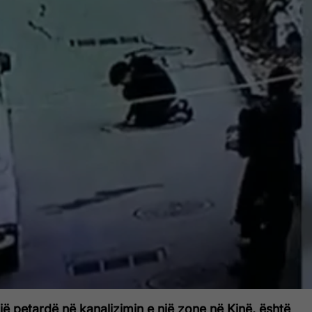
jë petardë në kanalizimin e një zone në Kinë, është