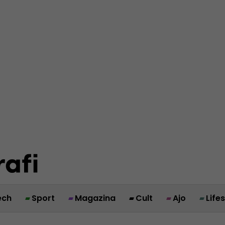
ech
Sport
Magazina
Cult
Ajo
Life