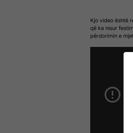
Kjo video është r
që ka nisur festim
përdorimin e mjet