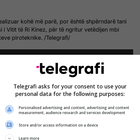
ealizuar kohë më parë, por është shpërndarë tani
i i Vitit të Ri Kinez, për të ngritur vetëdijen mbi
eve piroteknike. /Telegrafi/
Telegrafi asks for your consent to use your
personal data for the following purposes:
Personalised advertising and content, advertising and content
measurement, audience research and services development
Store and/or access information on a device
Learn more