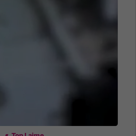
Top Lajme