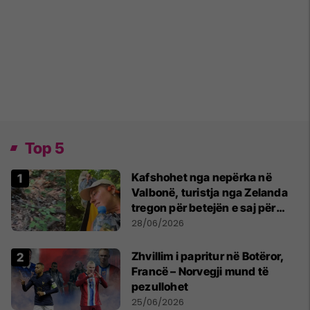
Top 5
Kafshohet nga nepërka në
Valbonë, turistja nga Zelanda
tregon për betejën e saj për
mbijetesë
28/06/2026
Zhvillim i papritur në Botëror,
Francë – Norvegji mund të
pezullohet
25/06/2026