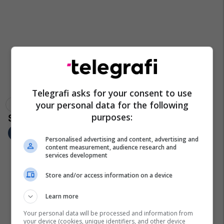
Telegrafi asks for your consent to use
your personal data for the following
Negotina
Gostivari
Spb Tetovë
purposes:
Personalised advertising and content, advertising and
content measurement, audience research and
services development
Store and/or access information on a device
Learn more
Your personal data will be processed and information from
your device (cookies, unique identifiers, and other device