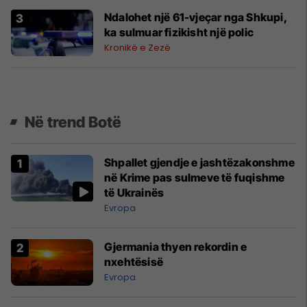
Ndalohet një 61-vjeçar nga Shkupi,
ka sulmuar fizikisht një polic
Kronikë e Zezë
Në trend Botë
Shpallet gjendje e jashtëzakonshme
në Krime pas sulmeve të fuqishme
të Ukrainës
Evropa
Gjermania thyen rekordin e
nxehtësisë
Evropa