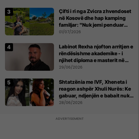
Çifti i ri nga Zvicra zhvendoset
në Kosovë dhe hap kamping
familjar: "Nuk jemi penduar
asnjë ditë"
01/07/2026
Labinot Rexha njofton arritjen e
rëndësishme akademike - i
njihet diploma e masterit në
Psikologji në Zvicër
29/06/2026
Shtatzënia me IVF, Xheneta i
reagon ashpër Xhuli Nurës: Ke
gabuar, ndjenjën e babait nuk
mund t'ia plotësosh kurrë
28/06/2026