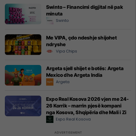
Swinto – Financimi digjital në pak
minuta
Swinto
Me VIPA, çdo ndeshje shijohet
ndryshe
Vipa Chips
Argeta sjell shijet e botës: Argeta
Mexico dhe Argeta India
Argeta
Expo Real Kosova 2026 vjen me 24-
26 Korrik – marrin pjesë kompani
nga Kosova, Shqipëria dhe Mali i Zi
Expo Real Kosova