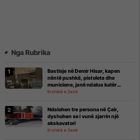
Nga Rubrika
Bastisje në Demir Hisar, kapen
nëntë pushkë, pistoleta dhe
municione, janë ndalua katër
persona
Kronikë e Zezë
Ndalohen tre persona në Çair,
dyshohen se i vunë zjarrin një
ekskavatori
Kronikë e Zezë