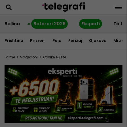
Ballina
Botërori 2026
Eksperti
Të fu
Prishtina
Prizreni
Peja
Ferizaj
Gjakova
Mitrov
Lajme
>
Maqedoni
>
Kronikë e Zezë