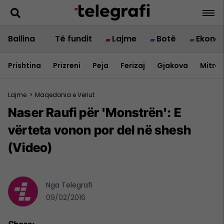
Ballina
Të fundit
Lajme
Botë
Ekono
Prishtina
Prizreni
Peja
Ferizaj
Gjakova
Mitrov
Lajme
>
Maqedonia e Veriut
Naser Raufi për 'Monstrën': E
vërteta vonon por del në shesh
(Video)
Nga
Telegrafi
09/02/2016