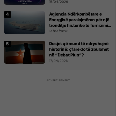
15/04/2026
Agjencia Ndërkombëtare e
Energjisë paralajmëron për një
tronditje historike të furnizimit
me naftë, ndërsa lufta me
14/04/2026
Iranin mbyt tregjet globale
Dosjet që mund të ndryshojnë
historinë: çfarë do të zbulohet
në “Debat Plus”?
17/04/2026