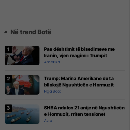
Në trend Botë
Pas dështimit të bisedimeve me
Iranin, vjen reagimi i Trumpit
Amerika
Trump: Marina Amerikane do ta
bllokojë Ngushticën e Hormuzit
Nga Bota
SHBA ndalon 21 anije në Ngushticën
e Hormuzit, rriten tensionet
Azia