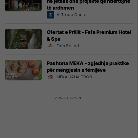
në jetesë dhe projekte që ndërtojnë
të ardhmen
Al Trade Center
Ofertat e Prillit - Fafa Premium Hotel
& Spa
Fafa Resort
Pashteta MEKA - zgjedhja praktike
për mëngjesin e fëmijëve
MEKA HALAL FOOD