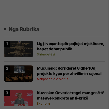
Nga Rubrika
Ligj i veçantë për pajisjet mjekësore,
hapet debat publik
Shëndetësi
Mucunski: Korridoret 8 dhe 10d,
projekte kyçe për zhvillimin rajonal
Maqedonia e Veriut
Kuzeska: Qeveria tregoi mungesë të
masave konkrete anti-krizë
Ekonomi