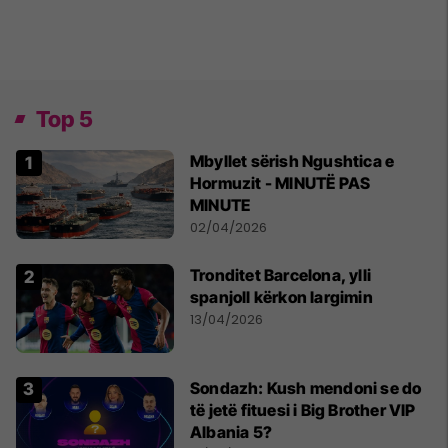
Top 5
Mbyllet sërish Ngushtica e
Hormuzit - MINUTË PAS
MINUTE
02/04/2026
Tronditet Barcelona, ylli
spanjoll kërkon largimin
13/04/2026
Sondazh: Kush mendoni se do
të jetë fituesi i Big Brother VIP
Albania 5?