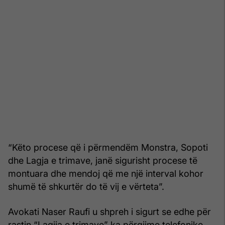
“Këto procese që i përmendëm Monstra, Sopoti
dhe Lagja e trimave, janë sigurisht procese të
montuara dhe mendoj që me një interval kohor
shumë të shkurtër do të vij e vërteta”.
Avokati Naser Raufi u shpreh i sigurt se edhe për
rastin “Lagjja e trimave” ka përgjime telefonike,