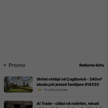
Promo
Reklamo këtu
Shitet shtëpi në Çagllavicë - 240m²
ideale për jetesë familjare #14330
Pro Real Estate
Al Trade – cilësi në ndërtim, rehati