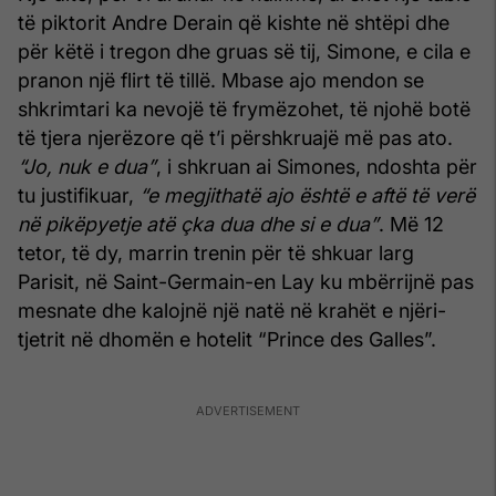
të piktorit Andre Derain që kishte në shtëpi dhe
për këtë i tregon dhe gruas së tij, Simone, e cila e
pranon një flirt të tillë. Mbase ajo mendon se
shkrimtari ka nevojë të frymëzohet, të njohë botë
të tjera njerëzore që t’i përshkruajë më pas ato.
“Jo, nuk e dua”
, i shkruan ai Simones, ndoshta për
tu justifikuar,
“e megjithatë ajo është e aftë të verë
në pikëpyetje atë çka dua dhe si e dua”
. Më 12
tetor, të dy, marrin trenin për të shkuar larg
Parisit, në Saint-Germain-en Lay ku mbërrijnë pas
mesnate dhe kalojnë një natë në krahët e njëri-
tjetrit në dhomën e hotelit “Prince des Galles”.