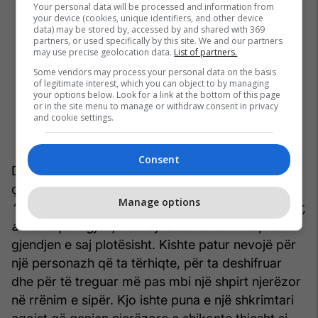
Your personal data will be processed and information from
your device (cookies, unique identifiers, and other device
data) may be stored by, accessed by and shared with 369
partners, or used specifically by this site. We and our partners
may use precise geolocation data.
List of partners.
Some vendors may process your personal data on the basis
of legitimate interest, which you can object to by managing
your options below. Look for a link at the bottom of this page
or in the site menu to manage or withdraw consent in privacy
and cookie settings.
Consent
Dhe vërtet, më pas Bretoni e la… Mbyllja e saj në
çmendinë e tronditi së tepërmi pasi siç shkruan ai
Manage options
“futja me forcë në çmendinë prodhon të çmendur,
ashtu siç burgjet prodhojnë banditë”
. E kuptoi
gjendjen e saj plotësisht. Kishte patur nevojë për
një personazh që ta tërhiqte, për ta deshifruar
dhe për të treguar më pas mbi një shpirt njerëzor
në rrënim e sipër. Kjo ishte puna e një shkrimtari