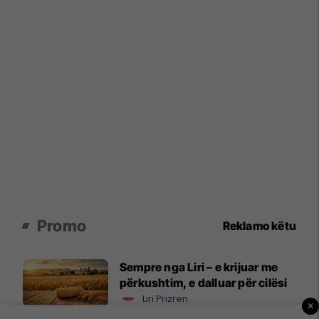
Promo
Reklamo këtu
Sempre nga Liri – e krijuar me
përkushtim, e dalluar për cilësi
Liri Prizren
×