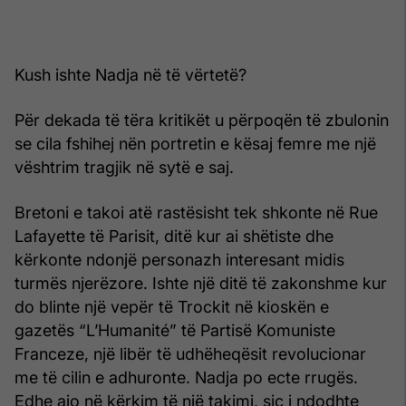
Kush ishte Nadja në të vërtetë?
Për dekada të tëra kritikët u përpoqën të zbulonin
se cila fshihej nën portretin e kësaj femre me një
vështrim tragjik në sytë e saj.
Bretoni e takoi atë rastësisht tek shkonte në Rue
Lafayette të Parisit, ditë kur ai shëtiste dhe
kërkonte ndonjë personazh interesant midis
turmës njerëzore. Ishte një ditë të zakonshme kur
do blinte një vepër të Trockit në kioskën e
gazetës “L’Humanité” të Partisë Komuniste
Franceze, një libër të udhëheqësit revolucionar
me të cilin e adhuronte. Nadja po ecte rrugës.
Edhe ajo në kërkim të një takimi, siç i ndodhte