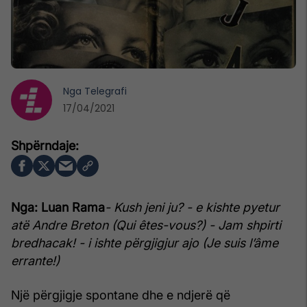
Nga
Telegrafi
17/04/2021
Nga: Luan Rama
- Kush jeni ju? - e kishte pyetur
atë Andre Breton (Qui êtes-vous?)
- Jam shpirti
bredhacak! - i ishte përgjigjur ajo (Je suis l’âme
errante!)
Një përgjigje spontane dhe e ndjerë që