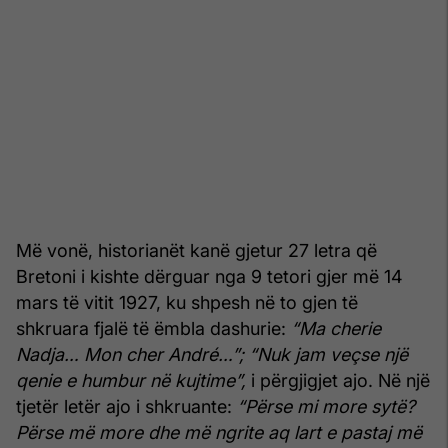
Më vonë, historianët kanë gjetur 27 letra që
Bretoni i kishte dërguar nga 9 tetori gjer më 14
mars të vitit 1927, ku shpesh në to gjen të
shkruara fjalë të ëmbla dashurie:
“Ma cherie
Nadja… Mon cher André…”; “Nuk jam veçse një
qenie e humbur në kujtime”,
i përgjigjet ajo. Në një
tjetër letër ajo i shkruante:
“Përse mi more sytë?
Përse më more dhe më ngrite aq lart e pastaj më