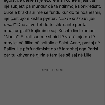
egoist që qenien njerëzore e shikonte thjesht si
një subjekt pa mundur që ta ndihmojë konkretisht,
duke e braktisur më së fundi. Kur do të ndaheshin,
një çast ajo e kishte pyetur:
“Do të shkruani për
mua?”
Dhe ai vërtet do të shkruante për ta
mbajtur gjallë kujtimin e saj. Kështu lindi romani
“Nadja”. E trallisur, me shpirt të vrarë, ajo do të
mbyllej në fillim në spitalin e Saint-Anne, pastaj në
Bailleuil e përfundimisht do të largohej nga Parisi
për tu kthyer në gjirin e familjes së saj në Lille.