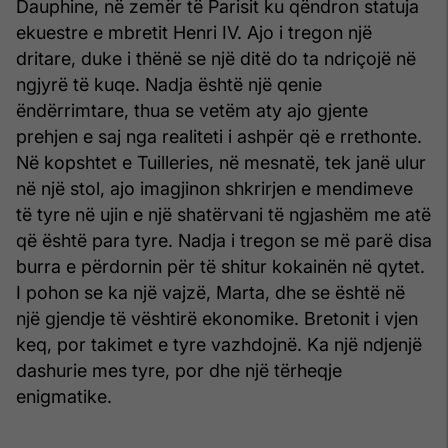
Dauphine, në zemër të Parisit ku qëndron statuja
ekuestre e mbretit Henri IV. Ajo i tregon një
dritare, duke i thënë se një ditë do ta ndriçojë në
ngjyrë të kuqe. Nadja është një qenie
ëndërrimtare, thua se vetëm aty ajo gjente
prehjen e saj nga realiteti i ashpër që e rrethonte.
Në kopshtet e Tuilleries, në mesnatë, tek janë ulur
në një stol, ajo imagjinon shkrirjen e mendimeve
të tyre në ujin e një shatërvani të ngjashëm me atë
që është para tyre. Nadja i tregon se më parë disa
burra e përdornin për të shitur kokainën në qytet.
I pohon se ka një vajzë, Marta, dhe se është në
një gjendje të vështirë ekonomike. Bretonit i vjen
keq, por takimet e tyre vazhdojnë. Ka një ndjenjë
dashurie mes tyre, por dhe një tërheqje
enigmatike.