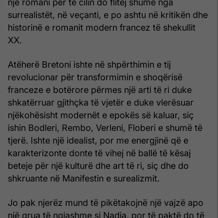
një romani për të cilin do flitej shumë nga
surrealistët, në veçanti, e po ashtu në kritikën dhe
historinë e romanit modern francez të shekullit
XX.
Atëherë Bretoni ishte në shpërthimin e tij
revolucionar për transformimin e shoqërisë
franceze e botërore përmes një arti të ri duke
shkatërruar gjithçka të vjetër e duke vlerësuar
njëkohësisht modernët e epokës së kaluar, siç
ishin Bodleri, Rembo, Verleni, Floberi e shumë të
tjerë. Ishte një idealist, por me energjinë që e
karakterizonte donte të vihej në ballë të kësaj
beteje për një kulturë dhe art të ri, siç dhe do
shkruante në Manifestin e surealizmit.
Jo pak njerëz mund të pikëtakojnë një vajzë apo
një grua të ngjashme si Nadja, por të paktë do të