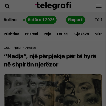
Ballina
Botërori 2026
Eksperti
Të fu
Prishtina
Prizreni
Peja
Ferizaj
Gjakova
Mitrov
Cult
>
Fjalet
>
Analiza
“Nadja”, një përpjekje për të hyrë
në shpirtin njerëzor