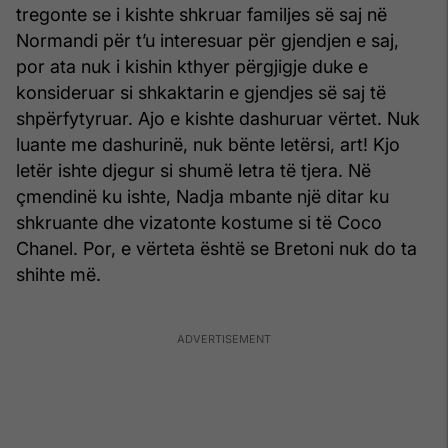
tregonte se i kishte shkruar familjes së saj në
Normandi për t’u interesuar për gjendjen e saj,
por ata nuk i kishin kthyer përgjigje duke e
konsideruar si shkaktarin e gjendjes së saj të
shpërfytyruar. Ajo e kishte dashuruar vërtet. Nuk
luante me dashurinë, nuk bënte letërsi, art! Kjo
letër ishte djegur si shumë letra të tjera. Në
çmendinë ku ishte, Nadja mbante një ditar ku
shkruante dhe vizatonte kostume si të Coco
Chanel. Por, e vërteta është se Bretoni nuk do ta
shihte më.