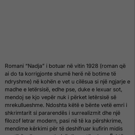
Romani “Nadja” i botuar në vitin 1928 (roman që
ai do ta korrigjonte shumë herë në botime të
ndryshme) në kohën e vet u cilësua si një ngjarje e
madhe e letërsisë, edhe pse, duke e lexuar sot,
mendoj se kjo vepër nuk i përket letërsisë së
mrekullueshme. Ndoshta këtë e bënte vetë emri i
shkrimtarit si pararendës i surrealizmit dhe një
filozof letrar modern, pasi në të ka përshkrime,
mendime kërkimi për të deshifruar kufirin midis