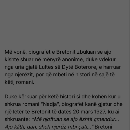
Më vonë, biografët e Bretonit zbuluan se ajo
kishte shuar në mënyrë anonime, duke vdekur
nga uria gjatë Luftës së Dytë Botërore, e harruar
nga njerëzit, por që mbeti në histori në sajë të
këtij romani.
Duke kërkuar për këtë histori si dhe kohën kur u
shkrua romani “Nadja”, biografët kanë gjetur dhe
një letër të Bretonit të datës 20 mars 1927, ku ai
shkruante:
“Më njoftuan se ajo është çmendur…
Ajo klith, qan, sheh njerëz mbi çati…”
Bretoni