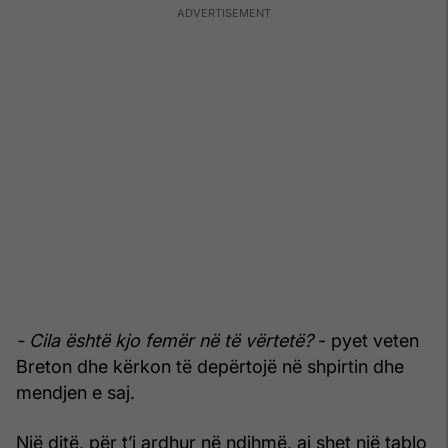
- Cila është kjo femër në të vërtetë?
- pyet veten
Breton dhe kërkon të depërtojë në shpirtin dhe
mendjen e saj.
Një ditë, për t’i ardhur në ndihmë, ai shet një tablo