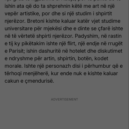
ishin ata që do ta shprehnin këtë me art në një
vepër artistike, por dhe si një studim i shpirtit
njerëzor. Bretoni kishte kaluar katër vjet studime
universitare për mjekësi dhe e dinte se çfarë ishte
në të vërtetë shpirti njerëzor. Padyshim, në rastin
e tij ky pikëtakim ishte një flirt, një endje në rrugët
e Parisit; ishin dashuritë në hotelet dhe diskutimet
e ndryshme për artin, shpirtin, botën, kodet
morale. Ishte një personazh disi i përhumbur që e
tërhoqi menjëherë, kur ende nuk e kishte kaluar
cakun e çmendurisë.