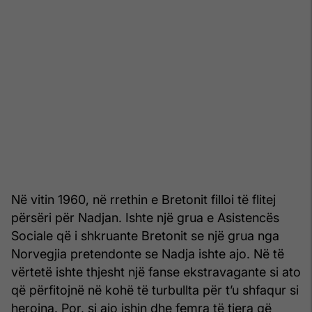
Në vitin 1960, në rrethin e Bretonit filloi të flitej
përsëri për Nadjan. Ishte një grua e Asistencës
Sociale që i shkruante Bretonit se një grua nga
Norvegjia pretendonte se Nadja ishte ajo. Në të
vërtetë ishte thjesht një fanse ekstravagante si ato
që përfitojnë në kohë të turbullta për t’u shfaqur si
heroina. Por, si ajo ishin dhe femra të tjera që