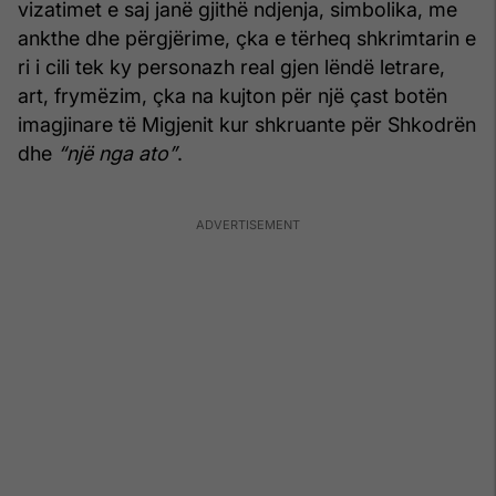
vizatimet e saj janë gjithë ndjenja, simbolika, me
ankthe dhe përgjërime, çka e tërheq shkrimtarin e
ri i cili tek ky personazh real gjen lëndë letrare,
art, frymëzim, çka na kujton për një çast botën
imagjinare të Migjenit kur shkruante për Shkodrën
dhe
“një nga ato”
.