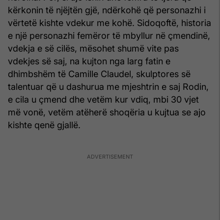
kërkonin të njëjtën gjë, ndërkohë që personazhi i
vërtetë kishte vdekur me kohë. Sidoqoftë, historia
e një personazhi femëror të mbyllur në çmendinë,
vdekja e së cilës, mësohet shumë vite pas
vdekjes së saj, na kujton nga larg fatin e
dhimbshëm të Camille Claudel, skulptores së
talentuar që u dashurua me mjeshtrin e saj Rodin,
e cila u çmend dhe vetëm kur vdiq, mbi 30 vjet
më vonë, vetëm atëherë shoqëria u kujtua se ajo
kishte qenë gjallë.