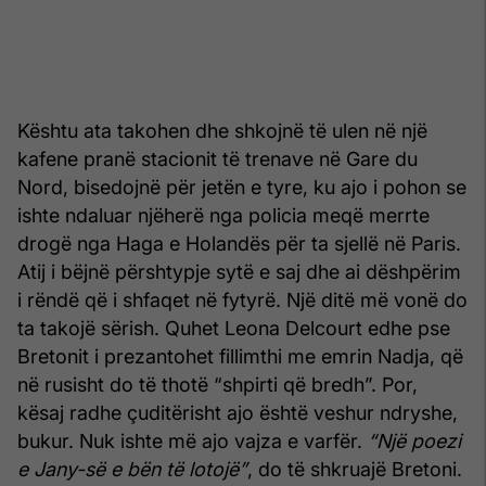
Kështu ata takohen dhe shkojnë të ulen në një
kafene pranë stacionit të trenave në Gare du
Nord, bisedojnë për jetën e tyre, ku ajo i pohon se
ishte ndaluar njëherë nga policia meqë merrte
drogë nga Haga e Holandës për ta sjellë në Paris.
Atij i bëjnë përshtypje sytë e saj dhe ai dëshpërim
i rëndë që i shfaqet në fytyrë. Një ditë më vonë do
ta takojë sërish. Quhet Leona Delcourt edhe pse
Bretonit i prezantohet fillimthi me emrin Nadja, që
në rusisht do të thotë “shpirti që bredh”. Por,
kësaj radhe çuditërisht ajo është veshur ndryshe,
bukur. Nuk ishte më ajo vajza e varfër.
“Një poezi
e Jany-së e bën të lotojë”
, do të shkruajë Bretoni.