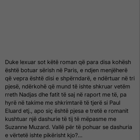
Duke lexuar sot këtë roman që para disa kohësh
është botuar sërish në Paris, e ndjen menjëherë
që vepra është disi e shpërndarë, e ndërtuar në tri
pjesë, ndërkohë që mund të ishte shkruar vetëm
rreth Nadjas dhe fatit të saj në raport me të, pa
hyrë në takime me shkrimtarë të tjerë si Paul
Eluard etj., apo siç është pjesa e tretë e romanit
kushtuar një dashurie të tij të mëpasme me
Suzanne Muzard. Vallë për të pohuar se dashuria
e vërtetë ishte pikërisht kjo?...