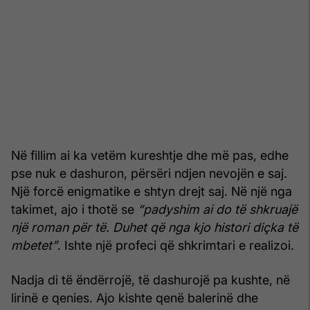
Në fillim ai ka vetëm kureshtje dhe më pas, edhe
pse nuk e dashuron, përsëri ndjen nevojën e saj.
Një forcë enigmatike e shtyn drejt saj. Në një nga
takimet, ajo i thotë se
“padyshim ai do të shkruajë
një roman për të. Duhet që nga kjo histori diçka të
mbetet”
. Ishte një profeci që shkrimtari e realizoi.
Nadja di të ëndërrojë, të dashurojë pa kushte, në
lirinë e qenies. Ajo kishte qenë balerinë dhe