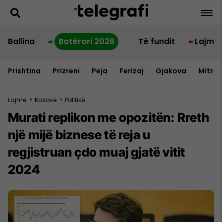
Ballina
Botërori 2026
Të fundit
Lajme
Prishtina
Prizreni
Peja
Ferizaj
Gjakova
Mitrov
Lajme
>
Kosovë
>
Politikë
Murati replikon me opozitën: Rreth
një mijë biznese të reja u
regjistruan çdo muaj gjatë vitit
2024