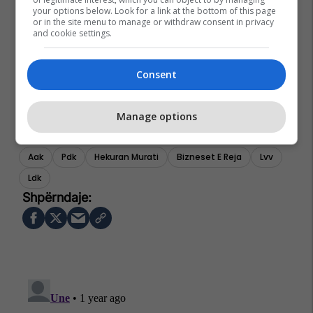
your options below. Look for a link at the bottom of this page
or in the site menu to manage or withdraw consent in privacy
and cookie settings.
Consent
Manage options
Aak
Pdk
Hekuran Murati
Bizneset E Reja
Lvv
Ldk