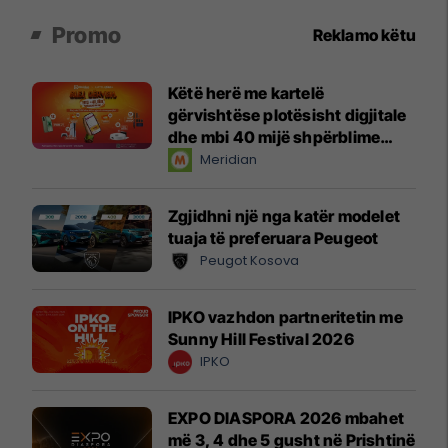
Promo
Reklamo këtu
Këtë herë me kartelë
gërvishtëse plotësisht digjitale
dhe mbi 40 mijë shpërblime
instant!
Meridian
Zgjidhni një nga katër modelet
tuaja të preferuara Peugeot
Peugot Kosova
IPKO vazhdon partneritetin me
Sunny Hill Festival 2026
IPKO
EXPO DIASPORA 2026 mbahet
më 3, 4 dhe 5 gusht në Prishtinë