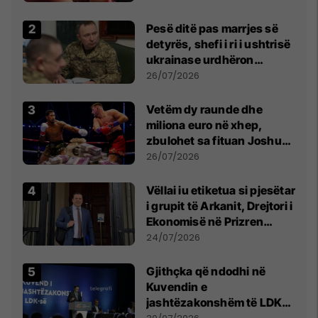
Pesë ditë pas marrjes së
detyrës, shefi i ri i ushtrisë
ukrainase urdhëron
kontroll të madh
26/07/2026
Vetëm dy raunde dhe
miliona euro në xhep,
zbulohet sa fituan Joshua
e Prenga
26/07/2026
Vëllai iu etiketua si pjesëtar
i grupit të Arkanit, Drejtori i
Ekonomisë në Prizren
mohon pretendimet
24/07/2026
Gjithçka që ndodhi në
Kuvendin e
jashtëzakonshëm të LDK-
së