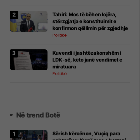
​Tahiri: Mos të bëhen lojëra,
stërzgjatja e konstituimit e
konfirmon qëllimin për zgjedhje
Politikë
Kuvendi i jashtëzakonshëm i
LDK-së, këto janë vendimet e
miratuara
Politikë
Në trend Botë
Sërish kërcënon, Vuçiq para