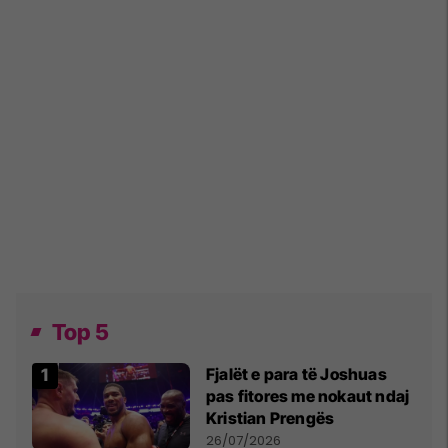
Top 5
Fjalët e para të Joshuas
pas fitores me nokaut ndaj
Kristian Prengës
26/07/2026