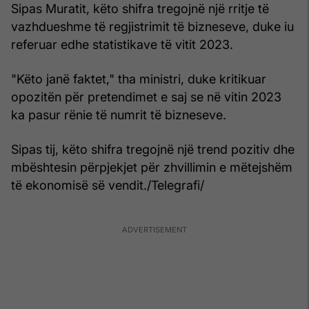
Sipas Muratit, këto shifra tregojnë një rritje të
vazhdueshme të regjistrimit të bizneseve, duke iu
referuar edhe statistikave të vitit 2023.
"Këto janë faktet," tha ministri, duke kritikuar
opozitën për pretendimet e saj se në vitin 2023
ka pasur rënie të numrit të bizneseve.
Sipas tij, këto shifra tregojnë një trend pozitiv dhe
mbështesin përpjekjet për zhvillimin e mëtejshëm
të ekonomisë së vendit./Telegrafi/