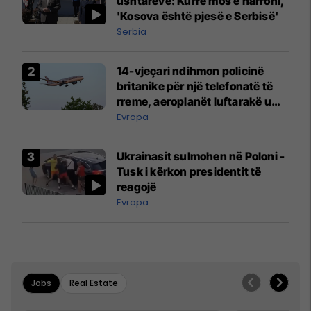
ushtarëve: Kurrë mos e harroni,
'Kosova është pjesë e Serbisë'
Serbia
14-vjeçari ndihmon policinë
britanike për një telefonatë të
rreme, aeroplanët luftarakë u
ngritën në ajër për të
Evropa
interceptuar fluturaken e Qatar
Airways që po shkonte drejt
Ukrainasit sulmohen në Poloni -
Mançesterit
Tusk i kërkon presidentit të
reagojë
Evropa
Jobs
Real Estate