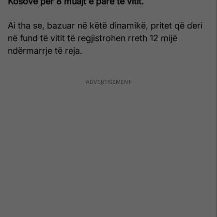
Kosovë për 8 muajt e parë të vitit.
Ai tha se, bazuar në këtë dinamikë, pritet që deri
në fund të vitit të regjistrohen rreth 12 mijë
ndërmarrje të reja.