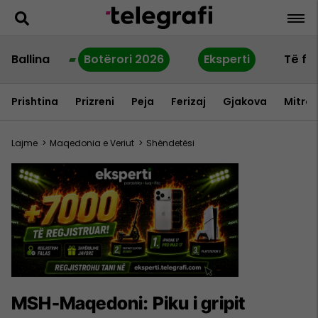
Ballina
Botërori 2026
Eksperti
Të fu
Prishtina
Prizreni
Peja
Ferizaj
Gjakova
Mitrov
Lajme
>
Maqedonia e Veriut
>
Shëndetësi
MSH-Maqedoni: Piku i gripit