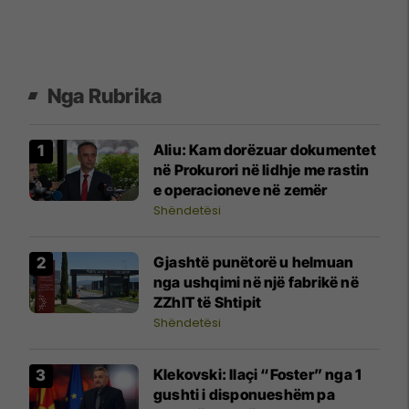
Nga Rubrika
Aliu: Kam dorëzuar dokumentet
në Prokurori në lidhje me rastin
e operacioneve në zemër
Shëndetësi
Gjashtë punëtorë u helmuan
nga ushqimi në një fabrikë në
ZZhIT të Shtipit
Shëndetësi
Klekovski: Ilaçi “Foster” nga 1
gushti i disponueshëm pa