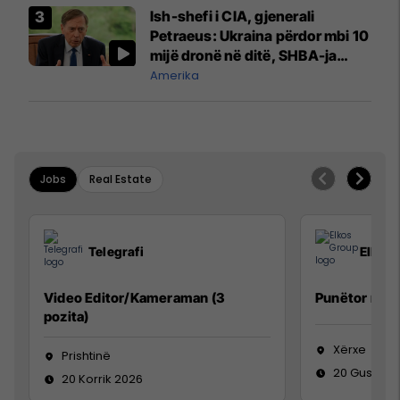
Ish-shefi i CIA, gjenerali
Petraeus: Ukraina përdor mbi 10
mijë dronë në ditë, SHBA-ja
mbetet shumë prapa në
Amerika
prodhim
Jobs
Real Estate
Telegrafi
Elkos
Video Editor/Kameraman (3
Punëtor në 
pozita)
Xërxe
Prishtinë
20 Gusht 2
20 Korrik 2026