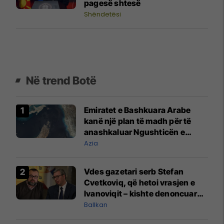
pagesë shtesë
Shëndetësi
Në trend Botë
Emiratet e Bashkuara Arabe
kanë një plan të madh për të
anashkaluar Ngushticën e
Hormuzit
Azia
Vdes gazetari serb Stefan
Cvetkoviq, që hetoi vrasjen e
Ivanoviqit – kishte denoncuar
kërcënime ndaj vëllezërve
Ballkan
Vuçiq