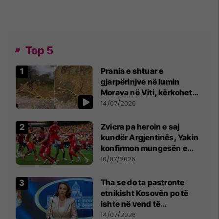
Top 5
Prania e shtuar e
gjarpërinjve në lumin
Morava në Viti, kërkohet
kujdes nga qytetarët
14/07/2026
Zvicra pa heroin e saj
kundër Argjentinës, Yakin
konfirmon mungesën e
madhe
10/07/2026
Tha se do ta pastronte
etnikisht Kosovën po të
ishte në vend të
Millosheviqit, Lëvizja e
14/07/2026