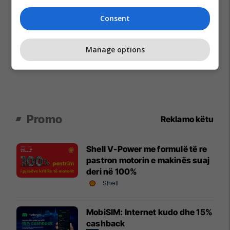
Consent
Manage options
Promo
Reklamo këtu
Shell V-Power me formulë të re
pastron motorin e makinës suaj
deri në 100%
Shell
MobiSIM: Internet kudo dhe 15%
cashback