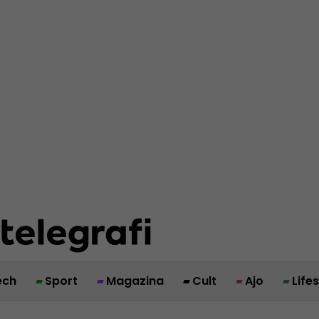
ech
Sport
Magazina
Cult
Ajo
Life