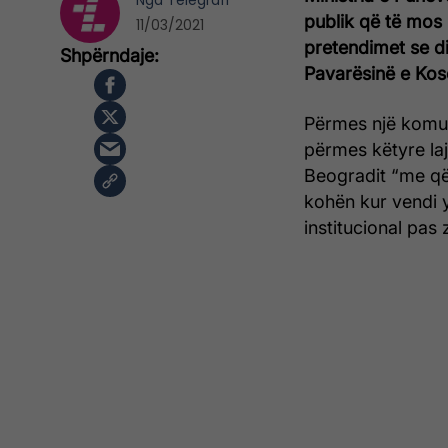
Nga
Telegrafi
publik që të mos 
11/03/2021
pretendimet se di
Pavarësinë e Kos
Përmes një komun
përmes këtyre la
Beogradit “me qëll
kohën kur vendi y
institucional pas