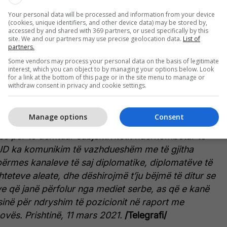
joja gatishmërinë e disa shteteve për tërheqje të
Your personal data will be processed and information from your device
rësisë së Republikës së Kosovës.
MPJD ju bën të
(cookies, unique identifiers, and other device data) may be stored by,
 i debatit dhe proagandës së Beogradit, përmes
accessed by and shared with 369 partners, or used specifically by this
site. We and our partners may use precise geolocation data.
List of
me, duke shfrytëzuar konceptin e ashtuquajtur
partners.
ingjallur me qëllim të krijimit të konfuzionit në
Some vendors may process your personal data on the basis of legitimate
interest, which you can object to by managing your options below. Look
 në kohën kur vendi ynë po kalon në periudhë
for a link at the bottom of this page or in the site menu to manage or
nsolidimit institucional pas zgjedhjeve të mbajtura
withdraw consent in privacy and cookie settings.
egjithëkëtë, në lidhje me pretendimet se disa
arrin vendim për tërheqjen e njohjes së pavarësisë
Manage options
Consent
ju bën të ditur se ato janë spekulime dhe pjesë e
së për të dëmtuar subjektivitetit ndërkombëtar të
D ka komunikim të vazhdueshëm me të gjitha
përmes kanaleve të saj diplomatike, diplomatëve të
teteve aleate, dhe dëshirojmë t’ju bëjmë të ditur se
e që janë përfolur nga mediet serbe, as që e kanë
inë për ndryshim të pozicionit në raport me
ovës.
Prishtinë, 11 mars 2021.
/Telegrafi/