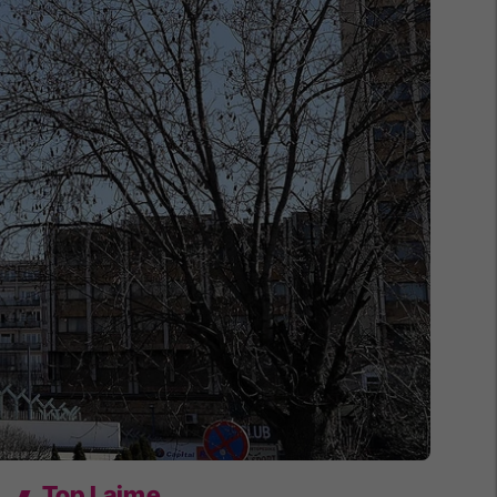
Top Lajme