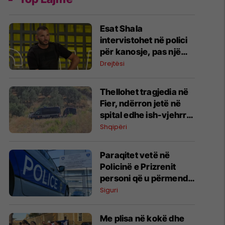
Esat Shala
intervistohet në polici
për kanosje, pas një
paraqitjeje televizive
Drejtësi
Thellohet tragjedia në
Fier, ndërron jetë në
spital edhe ish-vjehrra
e autorit Refit Buzi
Shqipëri
Paraqitet vetë në
Policinë e Prizrenit
personi që u përmend
si pjesëtar i grupeve
Siguri
paramilitare serbe
Me plisa në kokë dhe