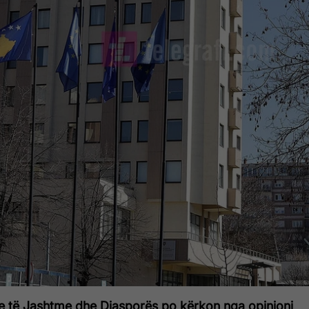
ve të Jashtme dhe Diasporës po kërkon nga opinioni