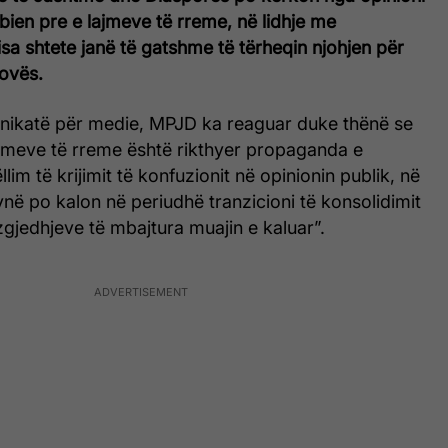
bien pre e lajmeve të rreme, në lidhje me
sa shtete janë të gatshme të tërheqin njohjen për
ovës.
ikatë për medie, MPJD ka reaguar duke thënë se
jmeve të rreme është rikthyer propaganda e
im të krijimit të konfuzionit në opinionin publik, në
në po kalon në periudhë tranzicioni të konsolidimit
 zgjedhjeve të mbajtura muajin e kaluar”.