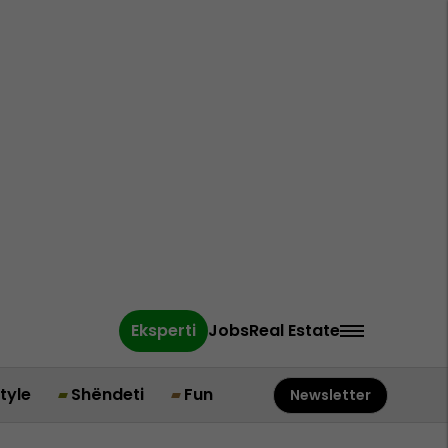
Eksperti
Jobs
Real Estate
style
Shëndeti
Fun
Newsletter