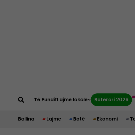
Të Fundit
Lajme lokale
Botërori 2026
Ballina
Lajme
Botë
Ekonomi
T