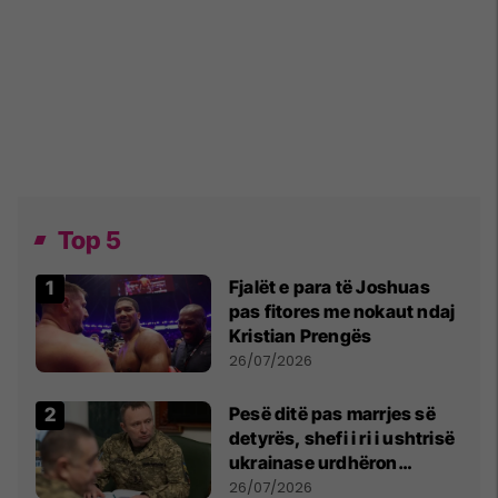
Top 5
Fjalët e para të Joshuas
pas fitores me nokaut ndaj
Kristian Prengës
26/07/2026
Pesë ditë pas marrjes së
detyrës, shefi i ri i ushtrisë
ukrainase urdhëron
kontroll të madh
26/07/2026