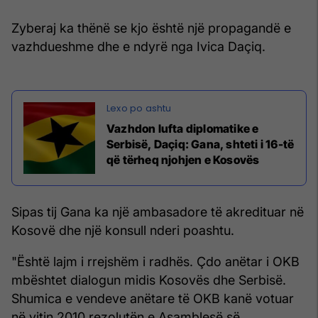
Zyberaj ka thënë se kjo është një propagandë e
vazhdueshme dhe e ndyrë nga Ivica Daçiq.
Vazhdon lufta diplomatike e
Serbisë, Daçiq: Gana, shteti i 16-të
që tërheq njohjen e Kosovës
Sipas tij Gana ka një ambasadore të akredituar në
Kosovë dhe një konsull nderi poashtu.
"Është lajm i rrejshëm i radhës. Çdo anëtar i OKB
mbështet dialogun midis Kosovës dhe Serbisë.
Shumica e vendeve anëtare të OKB kanë votuar
në vitin 2010 rezolutën e Asamblesë së