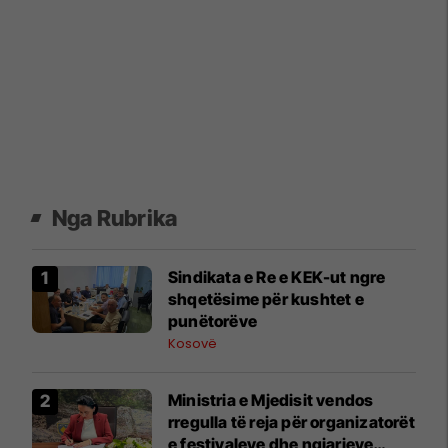
Nga Rubrika
Sindikata e Re e KEK-ut ngre
shqetësime për kushtet e
punëtorëve
Kosovë
Ministria e Mjedisit vendos
rregulla të reja për organizatorët
e festivaleve dhe ngjarjeve