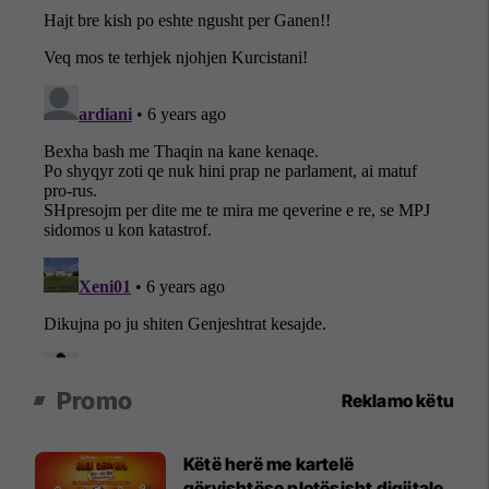
Promo
Reklamo këtu
Këtë herë me kartelë
gërvishtëse plotësisht digjitale