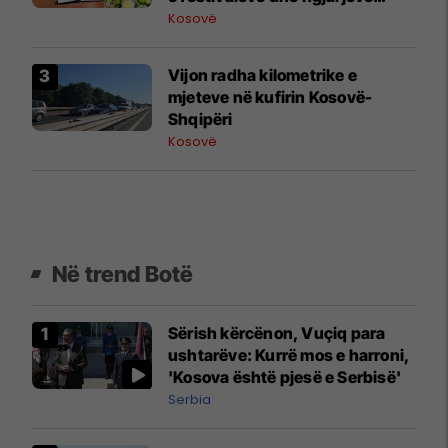
publike
Kosovë
​Vijon radha kilometrike e
mjeteve në kufirin Kosovë-
Shqipëri
Kosovë
Në trend Botë
Sërish kërcënon, Vuçiq para
ushtarëve: Kurrë mos e harroni,
'Kosova është pjesë e Serbisë'
Serbia