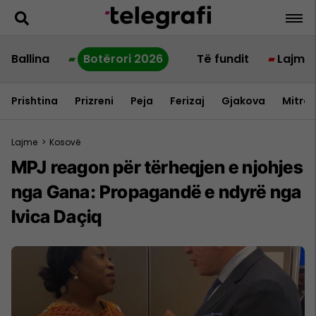
Ballina
Botërori 2026
Të fundit
Lajme
Prishtina
Prizreni
Peja
Ferizaj
Gjakova
Mitrov
Lajme
>
Kosovë
MPJ reagon për tërheqjen e njohjes
nga Gana: Propagandë e ndyrë nga
Ivica Daçiq