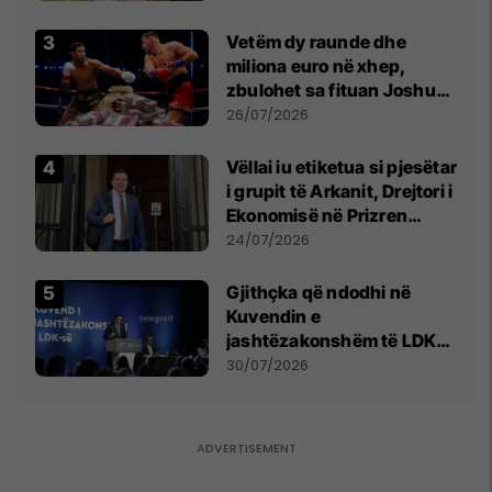
Vetëm dy raunde dhe
miliona euro në xhep,
zbulohet sa fituan Joshua
e Prenga
26/07/2026
Vëllai iu etiketua si pjesëtar
i grupit të Arkanit, Drejtori i
Ekonomisë në Prizren
mohon pretendimet
24/07/2026
Gjithçka që ndodhi në
Kuvendin e
jashtëzakonshëm të LDK-
së
30/07/2026