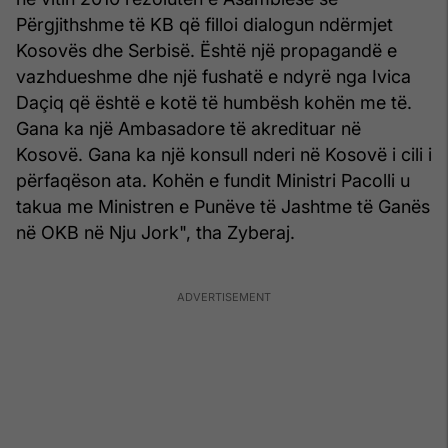
Përgjithshme të KB që filloi dialogun ndërmjet
Kosovës dhe Serbisë. Është një propagandë e
vazhdueshme dhe një fushatë e ndyrë nga Ivica
Daçiq që është e kotë të humbësh kohën me të.
Gana ka një Ambasadore të akredituar në
Kosovë. Gana ka një konsull nderi në Kosovë i cili i
përfaqëson ata. Kohën e fundit Ministri Pacolli u
takua me Ministren e Punëve të Jashtme të Ganës
në OKB në Nju Jork", tha Zyberaj.