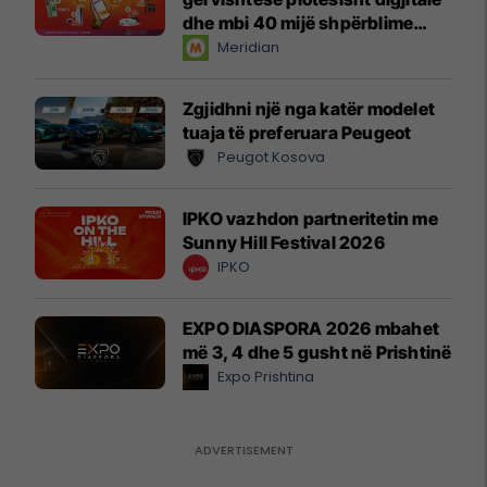
dhe mbi 40 mijë shpërblime
instant!
Meridian
Zgjidhni një nga katër modelet
tuaja të preferuara Peugeot
Peugot Kosova
IPKO vazhdon partneritetin me
Sunny Hill Festival 2026
IPKO
EXPO DIASPORA 2026 mbahet
më 3, 4 dhe 5 gusht në Prishtinë
Expo Prishtina