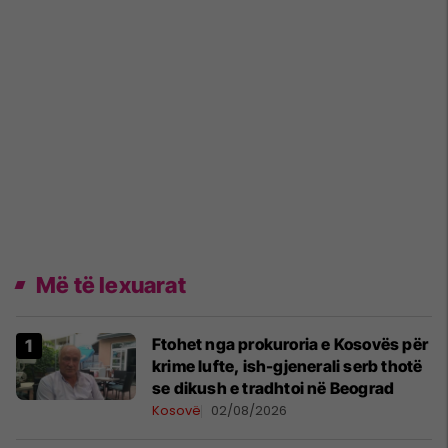
Më të lexuarat
Ftohet nga prokuroria e Kosovës për
krime lufte, ish-gjenerali serb thotë
se dikush e tradhtoi në Beograd
Kosovë
02/08/2026