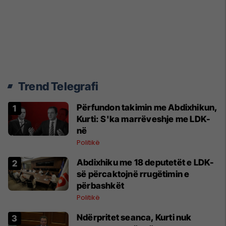
Trend Telegrafi
Përfundon takimin me Abdixhikun,
Kurti: S'ka marrëveshje me LDK-
në
Politikë
Abdixhiku me 18 deputetët e LDK-
së përcaktojnë rrugëtimin e
përbashkët
Politikë
Ndërpritet seanca, Kurti nuk