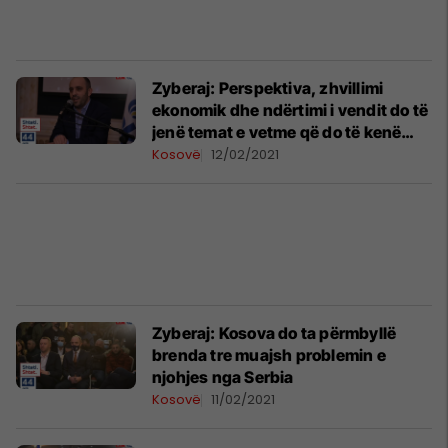
Zyberaj: Perspektiva, zhvillimi
ekonomik dhe ndërtimi i vendit do të
jenë temat e vetme që do të kenë
prioritet
Kosovë
12/02/2021
Zyberaj: Kosova do ta përmbyllë
brenda tre muajsh problemin e
njohjes nga Serbia
Kosovë
11/02/2021