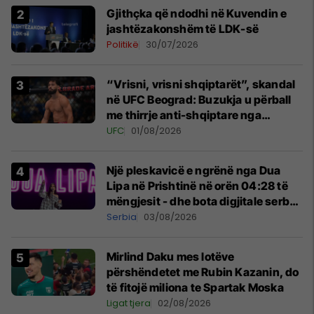
Gjithçka që ndodhi në Kuvendin e
jashtëzakonshëm të LDK-së
Politikë
30/07/2026
“Vrisni, vrisni shqiptarët”, skandal
në UFC Beograd: Buzukja u përball
me thirrje anti-shqiptare nga
tribunat
UFC
01/08/2026
Një pleskavicë e ngrënë nga Dua
Lipa në Prishtinë në orën 04:28 të
mëngjesit - dhe bota digjitale serbe
shpall gjendjen e luftës
Serbia
03/08/2026
Mirlind Daku mes lotëve
përshëndetet me Rubin Kazanin, do
të fitojë miliona te Spartak Moska
Ligat tjera
02/08/2026