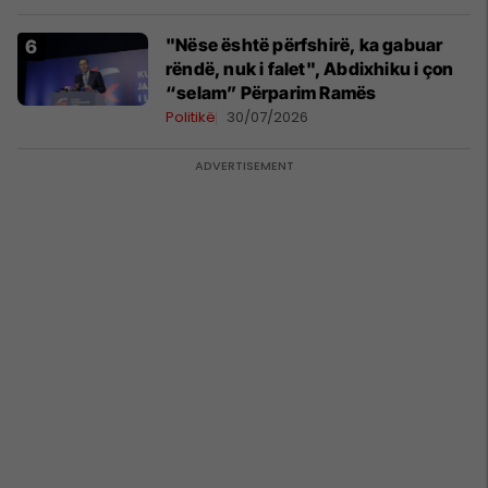
"Nëse është përfshirë, ka gabuar
rëndë, nuk i falet", Abdixhiku i çon
“selam” Përparim Ramës
Politikë
30/07/2026