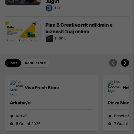
Jugut
UBT
Plan B Creative rrit ndikimin e
biznesit tuaj online
Plan B
Jobs
Real Estate
Viva Fresh Store
Hebs
Arkatar/e
Pizza Man
Xërxë
Prishtinë
8 Gusht 2026
7 Gusht 2