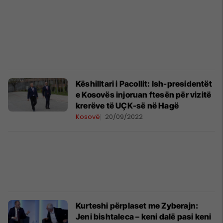
Këshilltari i Pacollit: Ish-presidentët
e Kosovës injoruan ftesën për vizitë
krerëve të UÇK-së në Hagë
Kosovë
20/09/2022
Kurteshi përplaset me Zyberajn:
Jeni bishtaleca – keni dalë pasi keni