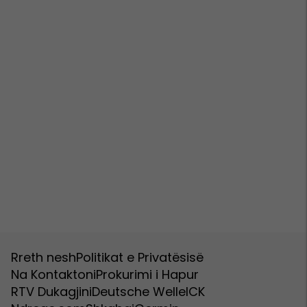
Rreth nesh
Politikat e Privatësisë
Na Kontaktoni
Prokurimi i Hapur
RTV Dukagjini
Deutsche Welle
ICK