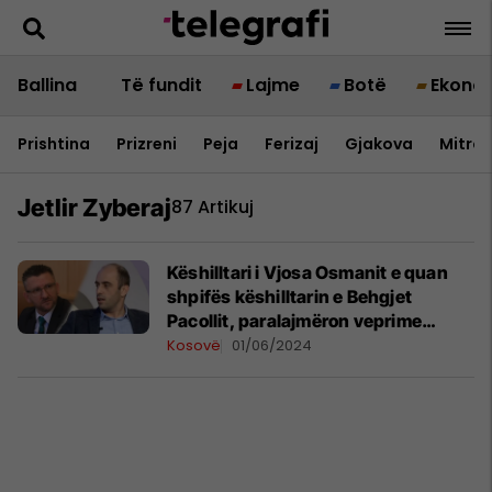
Ballina
Të fundit
Lajme
Botë
Ekono
Prishtina
Prizreni
Peja
Ferizaj
Gjakova
Mitrov
Jetlir Zyberaj
87 Artikuj
Këshilltari i Vjosa Osmanit e quan
shpifës këshilltarin e Behgjet
Pacollit, paralajmëron veprime
ligjore ndaj tij
Kosovë
01/06/2024