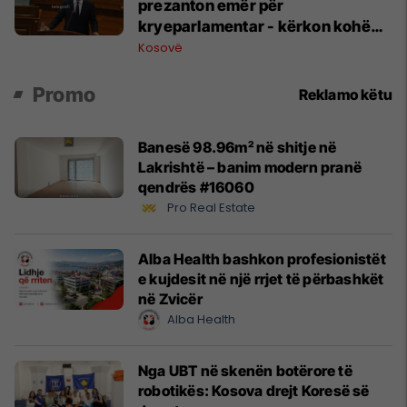
prezanton emër për
kryeparlamentar - kërkon kohë
shtesë për marrëveshje politike
Kosovë
Promo
Reklamo këtu
Banesë 98.96m² në shitje në
Lakrishtë – banim modern pranë
qendrës #16060
Pro Real Estate
Alba Health bashkon profesionistët
e kujdesit në një rrjet të përbashkët
në Zvicër
Alba Health
Nga UBT në skenën botërore të
robotikës: Kosova drejt Koresë së