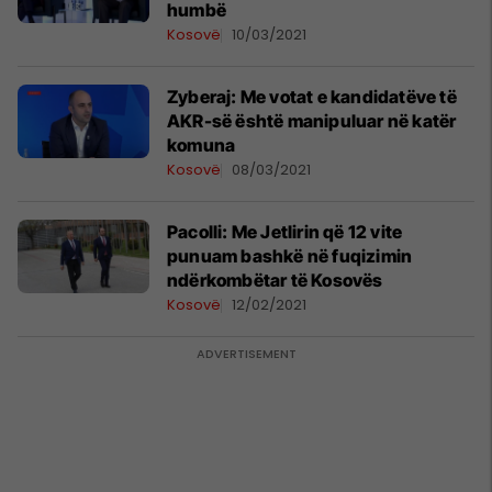
humbë
Kosovë
10/03/2021
Zyberaj: Me votat e kandidatëve të
AKR-së është manipuluar në katër
komuna
Kosovë
08/03/2021
Pacolli: Me Jetlirin që 12 vite
punuam bashkë në fuqizimin
ndërkombëtar të Kosovës
Kosovë
12/02/2021