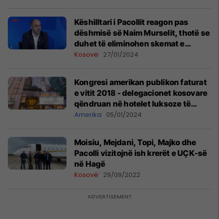
Këshilltari i Pacollit reagon pas
dëshmisë së Naim Murselit, thotë se
duhet të eliminohen skemat e
shantazhit dhe shpifjes
Kosovë
27/01/2024
Kongresi amerikan publikon faturat
e vitit 2018 - delegacionet kosovare
qëndruan në hotelet luksoze të
Trumpit gjatë vizitave në SHBA
Amerika
05/01/2024
Moisiu, Mejdani, Topi, Majko dhe
Pacolli vizitojnë ish krerët e UÇK-së
në Hagë
Kosovë
29/09/2022