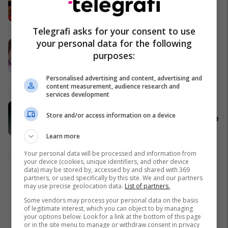
përkrah familja Rugova?
Kosovë
09/02/2021
Telegrafi asks for your consent to use
your personal data for the following
Zyberaj: Fitorja tashmë është e
purposes:
pashmangshme, lista AKR-LDK
është opsioni i vetëm
Kosovë
07/02/2021
Personalised advertising and content, advertising and
content measurement, audience research and
services development
Zyberaj: Lista e përbashkët AKR-
Store and/or access information on a device
LDK po gjen mbështetje në çdo lagje
të Prishtinës
Learn more
Politikë
06/02/2021
Your personal data will be processed and information from
your device (cookies, unique identifiers, and other device
data) may be stored by, accessed by and shared with 369
1
partners, or used specifically by this site. We and our partners
may use precise geolocation data.
List of partners.
Some vendors may process your personal data on the basis
of legitimate interest, which you can object to by managing
your options below. Look for a link at the bottom of this page
or in the site menu to manage or withdraw consent in privacy