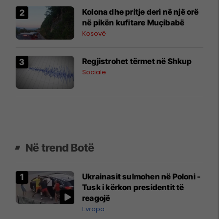
Kolona dhe pritje deri në një orë
në pikën kufitare Muçibabë
Kosovë
Regjistrohet tërmet në Shkup
Sociale
Në trend Botë
Ukrainasit sulmohen në Poloni -
Tusk i kërkon presidentit të
reagojë
Evropa