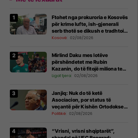
Ftohet nga prokuroria e Kosovës
për krime lufte, ish-gjenerali
serb thotë se dikush e tradhtoi
në Beograd
Kosovë
02/08/2026
Mirlind Daku mes lotëve
përshëndetet me Rubin
Kazanin, do të fitojë miliona te
Spartak Moska
Ligat tjera
02/08/2026
Janjiq: Nuk do të ketë
Asociacion, por status të
veçantë për Kishën Ortodokse
Serbe në Kosovë
Politikë
02/08/2026
“Vrisni, vrisni shqiptarët”,
skandal në UFC Beograd: