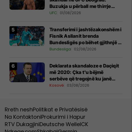
Buzukja u përball me thirrje
anti-shqiptare nga tribunat
UFC
01/08/2026
Transferimi i jashtëzakonshëm i
Fisnik Asllanit brenda
Bundesligës po bëhet gjithnjë e
më konkret - detajet e fundit
Bundesliga
02/08/2026
​Deklarata skandaloze e Daçiqit
më 2020: Çka t'u bëjmë
serbëve që tregojnë ku janë
varrosur shqiptarët në Serbi
Kosovë
03/08/2026
Rreth nesh
Politikat e Privatësisë
Na Kontaktoni
Prokurimi i Hapur
RTV Dukagjini
Deutsche Welle
ICK
Ndreqe.com
Shkabaj
Germin