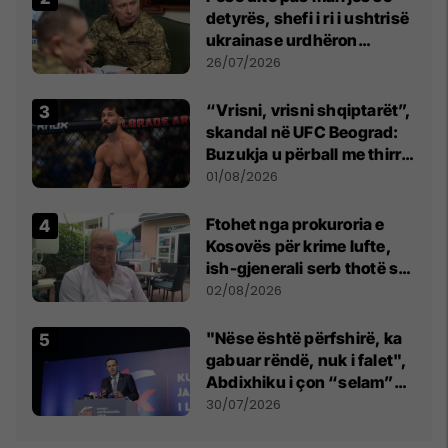
detyrës, shefi i ri i ushtrisë
ukrainase urdhëron
kontroll të madh
26/07/2026
“Vrisni, vrisni shqiptarët”,
skandal në UFC Beograd:
Buzukja u përball me thirrje
anti-shqiptare nga
01/08/2026
tribunat
Ftohet nga prokuroria e
Kosovës për krime lufte,
ish-gjenerali serb thotë se
dikush e tradhtoi në
02/08/2026
Beograd
"Nëse është përfshirë, ka
gabuar rëndë, nuk i falet",
Abdixhiku i çon “selam”
Përparim Ramës
30/07/2026