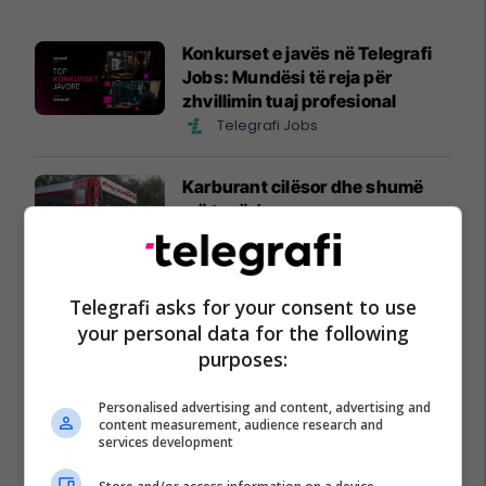
Konkurset e javës në Telegrafi
Jobs: Mundësi të reja për
zhvillimin tuaj profesional
Telegrafi Jobs
Karburant cilësor dhe shumë
më tepër!
Petrol Company
Zgjidhni një nga katër modelet
Telegrafi asks for your consent to use
tuaja të preferuara Peugeot
your personal data for the following
Peugot Kosova
purposes:
EXPO DIASPORA 2026 mbahet
Personalised advertising and content, advertising and
content measurement, audience research and
më 3, 4 dhe 5 gusht në Prishtinë
services development
Expo Prishtina