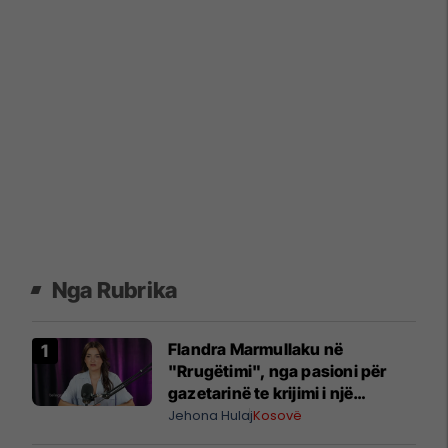
Nga Rubrika
Flandra Marmullaku në
"Rrugëtimi", nga pasioni për
gazetarinë te krijimi i një
kompanie me AI dhe të dhëna
Jehona Hulaj
Kosovë