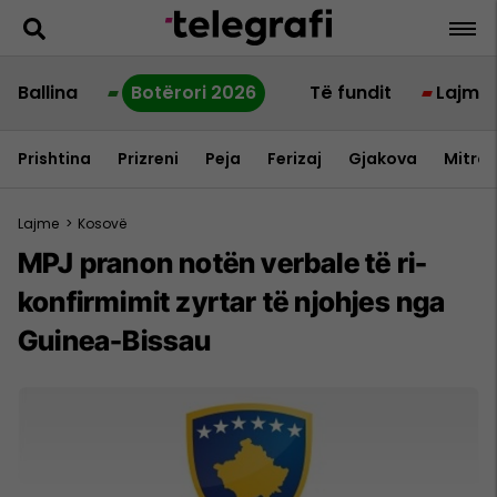
Ballina
Botërori 2026
Të fundit
Lajme
Prishtina
Prizreni
Peja
Ferizaj
Gjakova
Mitrov
Lajme
>
Kosovë
MPJ pranon notën verbale të ri-
konfirmimit zyrtar të njohjes nga
Guinea-Bissau