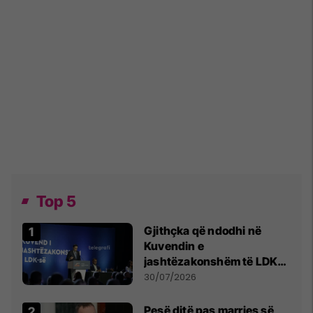
Top 5
Gjithçka që ndodhi në
Kuvendin e
jashtëzakonshëm të LDK-
së
30/07/2026
Pesë ditë pas marrjes së