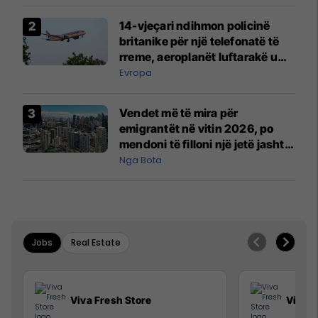
14-vjeçari ndihmon policinë
britanike për një telefonatë të
rreme, aeroplanët luftarakë u
ngritën në ajër për të
Evropa
interceptuar fluturaken e Qatar
Airways që po shkonte drejt
Vendet më të mira për
Mançesterit
emigrantët në vitin 2026, po
mendoni të filloni një jetë jashtë
vendit?
Nga Bota
Jobs
Real Estate
Viva Fresh Store
Viva F