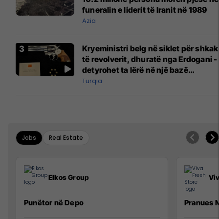
funeralin e liderit të Iranit në 1989
Azia
Kryeministri belg në siklet për shkak
të revolverit, dhuratë nga Erdogani -
detyrohet ta lërë në një bazë
ushtarake
Turqia
Jobs
Real Estate
Elkos Group
Vi
Punëtor në Depo
Pranues M