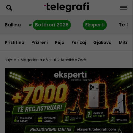
Ballina
Botërori 2026
Eksperti
Të fu
Prishtina
Prizreni
Peja
Ferizaj
Gjakova
Mitrov
Lajme
>
Maqedonia e Veriut
>
Kronikë e Zezë