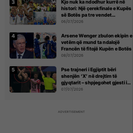
Kjo nuk ka ndodhur kurrë në
histori: Një çerekfinale e Kupës
së Botës pa tre vendet
legjendare të futbollit
06/07/2026
Arsene Wenger zbulon ekipin e
vetëm që mund ta ndalojë
Francën të fitojë Kupën e Botës
08/07/2026
Pse trajneri i Egjiptit bëri
shenjën ‘X’ në drejtim të
gjyqtarit – shpjegohet gjesti i
pazakontë
07/07/2026