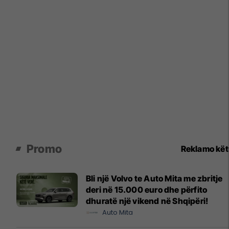
Promo
Reklamo kë
Bli një Volvo te Auto Mita me zbritje
deri në 15.000 euro dhe përfito
dhuratë një vikend në Shqipëri!
Auto Mita