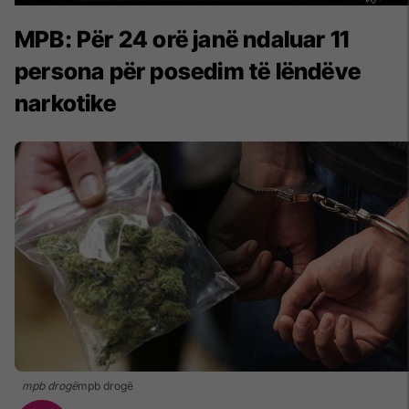
MPB: Për 24 orë janë ndaluar 11
persona për posedim të lëndëve
narkotike
mpb drogë
mpb drogë