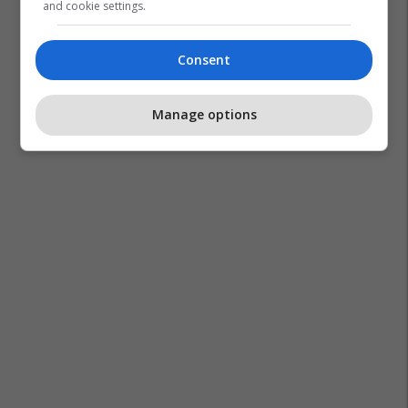
and cookie settings.
Policia E Maqedonisë Së Veriut
Mpb Maqedoni
Consent
Manage options