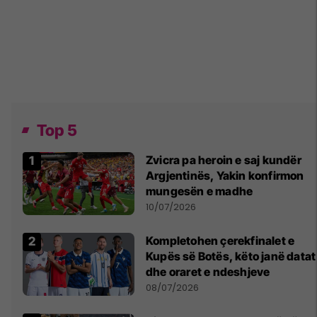
Top 5
Zvicra pa heroin e saj kundër
Argjentinës, Yakin konfirmon
mungesën e madhe
10/07/2026
Kompletohen çerekfinalet e
Kupës së Botës, këto janë datat
dhe oraret e ndeshjeve
08/07/2026