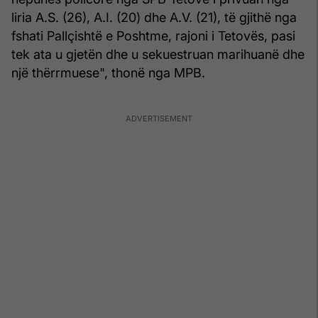
liria A.S. (26), A.I. (20) dhe A.V. (21), të gjithë nga
fshati Pallçishtë e Poshtme, rajoni i Tetovës, pasi
tek ata u gjetën dhe u sekuestruan marihuanë dhe
një thërrmuese", thonë nga MPB.