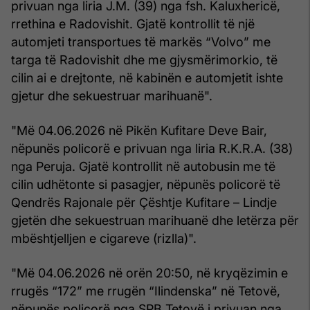
privuan nga liria J.M. (39) nga fsh. Kaluxhericë,
rrethina e Radovishit. Gjatë kontrollit të një
automjeti transportues të markës “Volvo” me
targa të Radovishit dhe me gjysmërimorkio, të
cilin ai e drejtonte, në kabinën e automjetit ishte
gjetur dhe sekuestruar marihuanë".
"Më 04.06.2026 në Pikën Kufitare Deve Bair,
nëpunës policorë e privuan nga liria R.K.R.A. (38)
nga Peruja. Gjatë kontrollit në autobusin me të
cilin udhëtonte si pasagjer, nëpunës policorë të
Qendrës Rajonale për Çështje Kufitare – Lindje
gjetën dhe sekuestruan marihuanë dhe letërza për
mbështjelljen e cigareve (rizlla)".
"Më 04.06.2026 në orën 20:50, në kryqëzimin e
rrugës “172” me rrugën “Ilindenska” në Tetovë,
nëpunës policorë nga SPB Tetovë i privuan nga