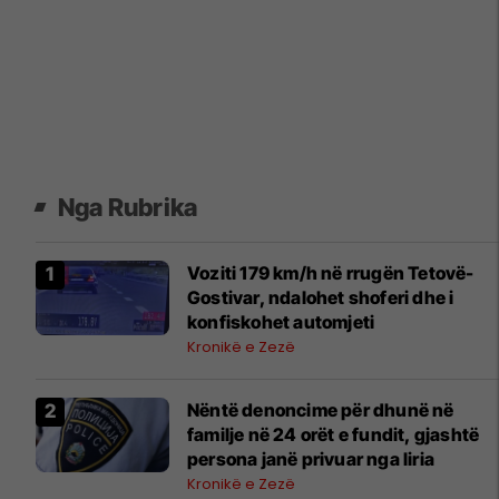
Nga Rubrika
Voziti 179 km/h në rrugën Tetovë-
Gostivar, ndalohet shoferi dhe i
konfiskohet automjeti
Kronikë e Zezë
Nëntë denoncime për dhunë në
familje në 24 orët e fundit, gjashtë
persona janë privuar nga liria
Kronikë e Zezë