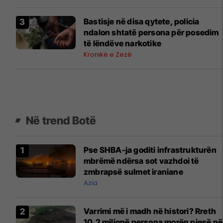
Bastisje në disa qytete, policia
ndalon shtatë persona për posedim
të lëndëve narkotike
Kronikë e Zezë
Në trend Botë
Pse SHBA-ja goditi infrastrukturën
mbrëmë ndërsa sot vazhdoi të
zmbrapsë sulmet iraniane
Azia
Varrimi më i madh në histori? Rreth
10.2 milionë persona morën pjesë në