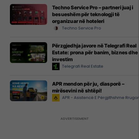
Techno Service Pro – partneri juaj i
besueshëm për teknologji të
organizuar në hoteleri
Techno Service Pro
Përzgjedhja javore në Telegrafi Real
Estate: prona për banim, biznes dhe
investim
Telegrafi Real Estate
APR mendon për ju, diasporë –
mirësevini në shtëpi!
APR - Asistencë E Përgjithshme Rrugo