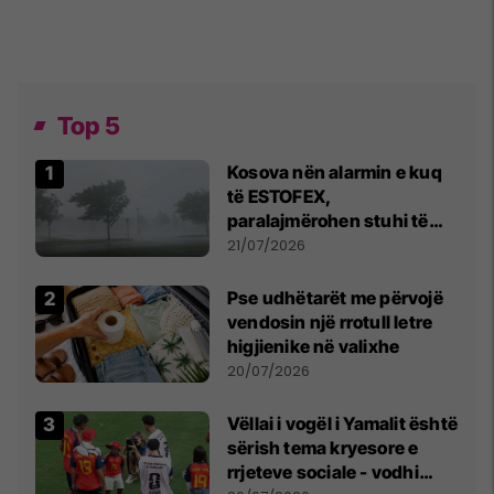
Top 5
Kosova nën alarmin e kuq
të ESTOFEX,
paralajmërohen stuhi të
fuqishme me breshër dhe
21/07/2026
erëra të forta
Pse udhëtarët me përvojë
vendosin një rrotull letre
higjienike në valixhe
20/07/2026
Vëllai i vogël i Yamalit është
sërish tema kryesore e
rrjeteve sociale - vodhi