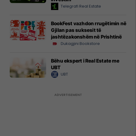
Telegrafi Real Estate
BookFest vazhdon rrugëtimin në
Gjilan pas suksesit të
jashtëzakonshëm në Prishtinë
Dukagjini Bookstore
Bëhu ekspert i Real Estate me
UBT
UBT