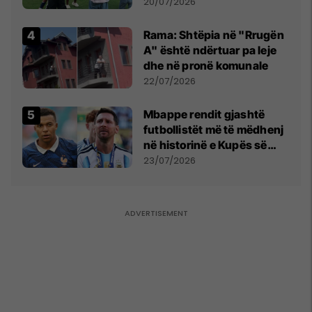
vëmendjen pas finales së
20/07/2026
Kupës së Botës
Rama: Shtëpia në "Rrugën
A" është ndërtuar pa leje
dhe në pronë komunale
22/07/2026
Mbappe rendit gjashtë
futbollistët më të mëdhenj
në historinë e Kupës së
Botës, Messi mbetet i dyti
23/07/2026