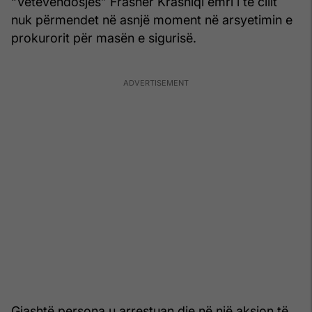
“Vetëvendosjes” Frashër Krasniqi emri i të cilit
nuk përmendet në asnjë moment në arsyetimin e
prokurorit për masën e sigurisë.
Gjashtë persona u arrestuan dje në një aksion të