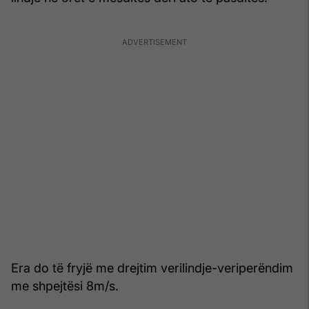
Era do të fryjë me drejtim verilindje-veriperëndim
me shpejtësi 8m/s.