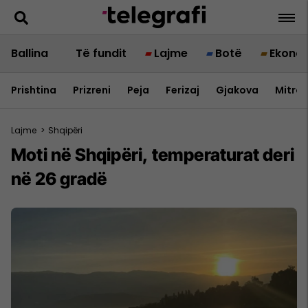
Ballina
Të fundit
Lajme
Botë
Ekono
Prishtina
Prizreni
Peja
Ferizaj
Gjakova
Mitrov
Lajme
>
Shqipëri
Moti në Shqipëri, temperaturat deri
në 26 gradë