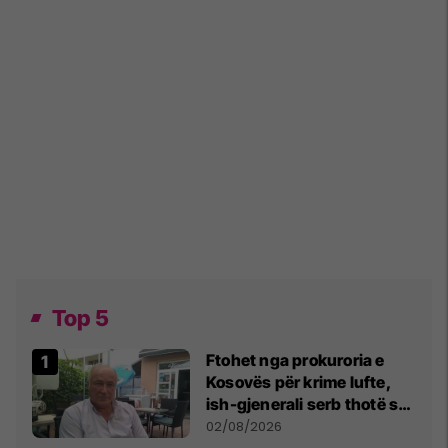
Top 5
Ftohet nga prokuroria e
Kosovës për krime lufte,
ish-gjenerali serb thotë se
dikush e tradhtoi në
02/08/2026