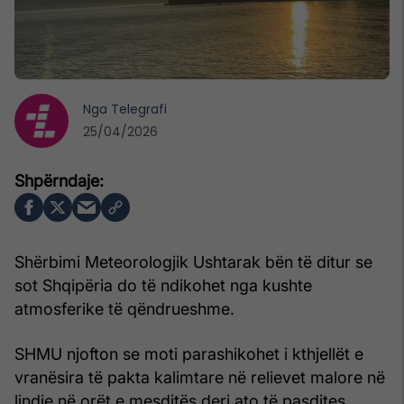
Nga
Telegrafi
25/04/2026
Shërbimi Meteorologjik Ushtarak bën të ditur se
sot Shqipëria do të ndikohet nga kushte
atmosferike të qëndrueshme.
SHMU njofton se moti parashikohet i kthjellët e
vranësira të pakta kalimtare në relievet malore në
lindje në orët e mesditës deri ato të pasdites.