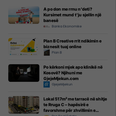
A po don me rrnu n’deti?
Kursimet mund t’ju sjellin një
banesë
Banka Ekonomike
Plan B Creative rrit ndikimin e
biznesit tuaj online
Plan B
Po kërkoni mjek apo klinikë në
Kosovë? Njihuni me
GjejeMjekun.com
GjejeMjekun
Lokal 517m² me tarracë në shitje
te Rruga C – hapësirë e
favorshme për zhvillimin e