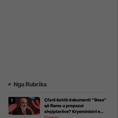
Nga Rubrika
Çfarë është dokumenti “Besa”
që Rama u propozoi
shqiptarëve? Kryeministri e
shpjegon me katër fjalë
Shqipëri