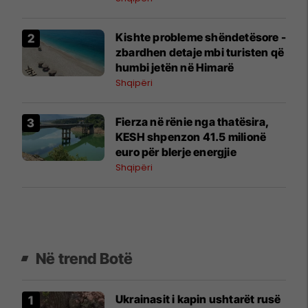
Kishte probleme shëndetësore -
zbardhen detaje mbi turisten që
humbi jetën në Himarë
Shqipëri
Fierza në rënie nga thatësira,
KESH shpenzon 41.5 milionë
euro për blerje energjie
Shqipëri
Në trend Botë
Ukrainasit i kapin ushtarët rusë