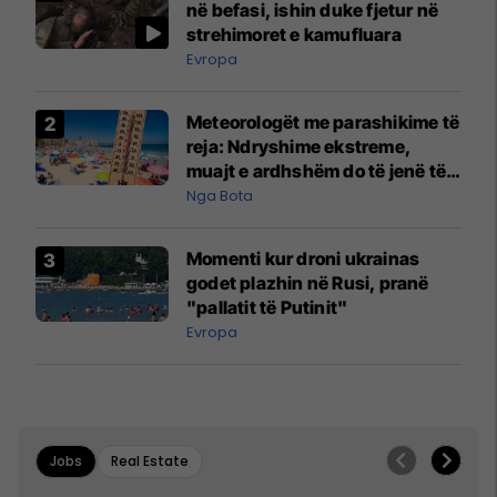
në befasi, ishin duke fjetur në
strehimoret e kamufluara
Evropa
Meteorologët me parashikime të
reja: Ndryshime ekstreme,
muajt e ardhshëm do të jenë të
pazakontë
Nga Bota
Momenti kur droni ukrainas
godet plazhin në Rusi, pranë
"pallatit të Putinit"
Evropa
Jobs
Real Estate