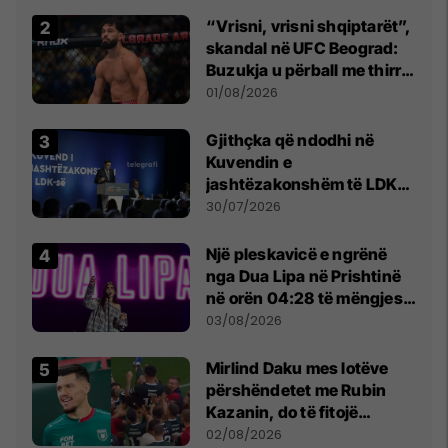
Beograd
“Vrisni, vrisni shqiptarët”,
skandal në UFC Beograd:
Buzukja u përball me thirrje
anti-shqiptare nga
01/08/2026
tribunat
Gjithçka që ndodhi në
Kuvendin e
jashtëzakonshëm të LDK-
së
30/07/2026
Një pleskavicë e ngrënë
nga Dua Lipa në Prishtinë
në orën 04:28 të mëngjesit
- dhe bota digjitale serbe
03/08/2026
shpall gjendjen e luftës
Mirlind Daku mes lotëve
përshëndetet me Rubin
Kazanin, do të fitojë
miliona te Spartak Moska
02/08/2026