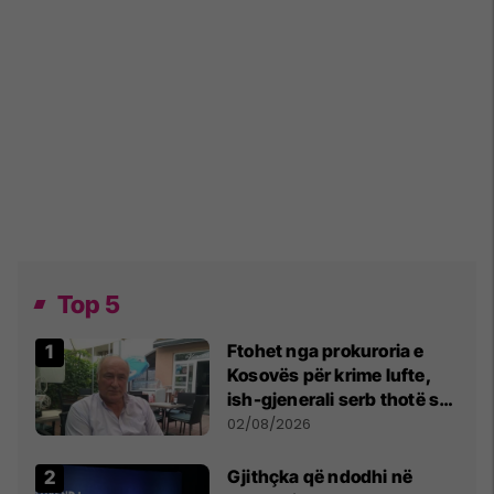
Top 5
Ftohet nga prokuroria e
Kosovës për krime lufte,
ish-gjenerali serb thotë se
dikush e tradhtoi në
02/08/2026
Beograd
Gjithçka që ndodhi në