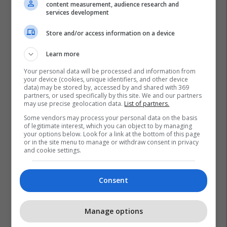
content measurement, audience research and
services development
Store and/or access information on a device
Learn more
Your personal data will be processed and information from
your device (cookies, unique identifiers, and other device
data) may be stored by, accessed by and shared with 369
partners, or used specifically by this site. We and our partners
may use precise geolocation data.
List of partners.
Some vendors may process your personal data on the basis
of legitimate interest, which you can object to by managing
your options below. Look for a link at the bottom of this page
or in the site menu to manage or withdraw consent in privacy
and cookie settings.
Consent
Promo
Reklamo këtu
Manage options
Banesë 98.96m² në shitje në