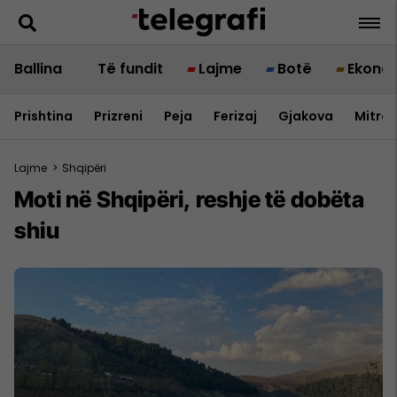
Ballina
Të fundit
Lajme
Botë
Ekono
Prishtina
Prizreni
Peja
Ferizaj
Gjakova
Mitrov
Lajme
>
Shqipëri
Moti në Shqipëri, reshje të dobëta
shiu