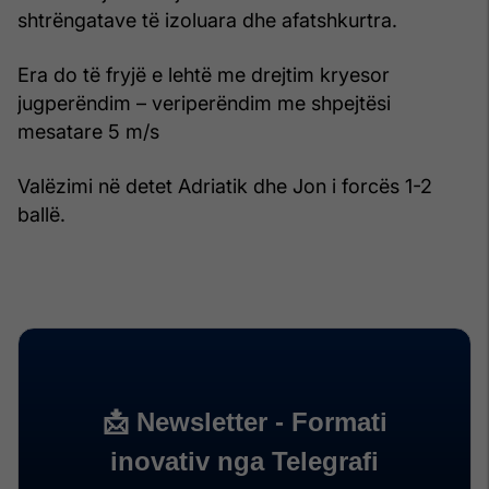
shtrëngatave të izoluara dhe afatshkurtra.
Era do të fryjë e lehtë me drejtim kryesor
jugperëndim – veriperëndim me shpejtësi
mesatare 5 m/s
Valëzimi në detet Adriatik dhe Jon i forcës 1-2
ballë.