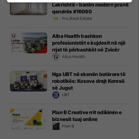
Lakrishtë – banim modern pranë
qendrës #16060
Pro Real Estate
Alba Health bashkon
profesionistët e kujdesit në një
rrjet të përbashkët në Zvicër
Alba Health
Nga UBT në skenën botërore të
robotikës: Kosova drejt Koresë
së Jugut
UBT
Plan B Creative rrit ndikimin e
biznesit tuaj online
Plan B