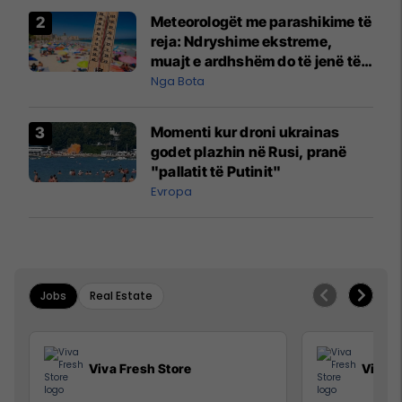
Meteorologët me parashikime të
reja: Ndryshime ekstreme,
muajt e ardhshëm do të jenë të
pazakontë
Nga Bota
Momenti kur droni ukrainas
godet plazhin në Rusi, pranë
"pallatit të Putinit"
Evropa
Jobs
Real Estate
Viva Fresh Store
Viva F