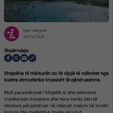
Nga
Telegrafi
29/04/2026
Shqipëria të mërkurën do të vijojë të ndikohet nga
kushte atmosferike kryesisht të qëndrueshme.
Moti parashikohet i kthjellët si dhe alternime
vranësirash mesatare dhe hera-herës deri të
dendura përqendruar në relievet malore në zonën
lindore dhe malësitë e zonës së jugut.