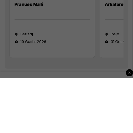
Pranues Malli
Arkatare
Ferizaj
Pejë
19 Gusht 2026
31 Gusht 20
×