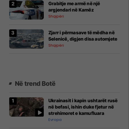
Grabitje me armë në një
argjendari në Kamëz
Shqipëri
Zjarr i përmasave të mëdha në
Selenicë, digjen disa automjete
Shqipëri
Në trend Botë
Ukrainasit i kapin ushtarët rusë
në befasi, ishin duke fjetur në
strehimoret e kamufluara
Evropa