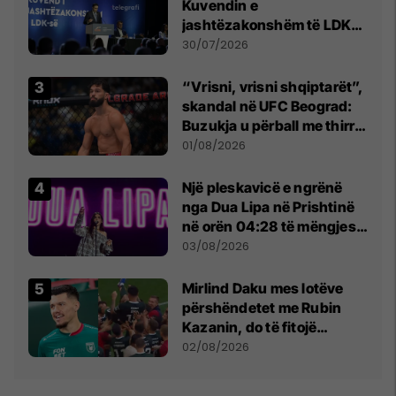
Kuvendin e
jashtëzakonshëm të LDK-
së
30/07/2026
“Vrisni, vrisni shqiptarët”,
skandal në UFC Beograd:
Buzukja u përball me thirrje
anti-shqiptare nga
01/08/2026
tribunat
Një pleskavicë e ngrënë
nga Dua Lipa në Prishtinë
në orën 04:28 të mëngjesit
- dhe bota digjitale serbe
03/08/2026
shpall gjendjen e luftës
Mirlind Daku mes lotëve
përshëndetet me Rubin
Kazanin, do të fitojë
miliona te Spartak Moska
02/08/2026