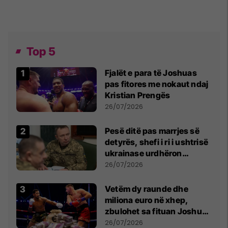
Top 5
Fjalët e para të Joshuas
pas fitores me nokaut ndaj
Kristian Prengës
26/07/2026
Pesë ditë pas marrjes së
detyrës, shefi i ri i ushtrisë
ukrainase urdhëron
kontroll të madh
26/07/2026
Vetëm dy raunde dhe
miliona euro në xhep,
zbulohet sa fituan Joshua
e Prenga
26/07/2026