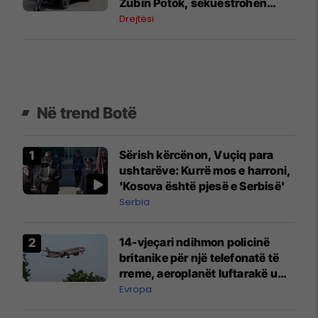
Zubin Potok, sekuestrohen
prova
Drejtësi
Në trend Botë
Sërish kërcënon, Vuçiq para
ushtarëve: Kurrë mos e harroni,
'Kosova është pjesë e Serbisë'
Serbia
14-vjeçari ndihmon policinë
britanike për një telefonatë të
rreme, aeroplanët luftarakë u
ngritën në ajër për të
Evropa
interceptuar fluturaken e Qatar