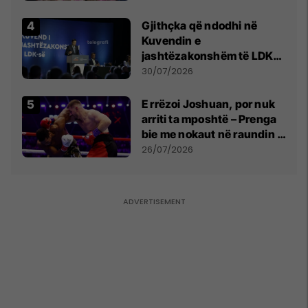
Gjithçka që ndodhi në
Kuvendin e
jashtëzakonshëm të LDK-
së
30/07/2026
E rrëzoi Joshuan, por nuk
arriti ta mposhtë – Prenga
bie me nokaut në raundin e
dytë
26/07/2026