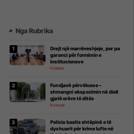
Nga Rubrika
Drejt një marrëveshjeje, por pa
garanci për formimin e
institucioneve
Politikë
Fundjavë përvëluese –
shmangni ekspozimin në diell
gjatë orëve të ditës
Kosovë
Policia bastis shtëpinë e të
dyshuarit për krime lufte në