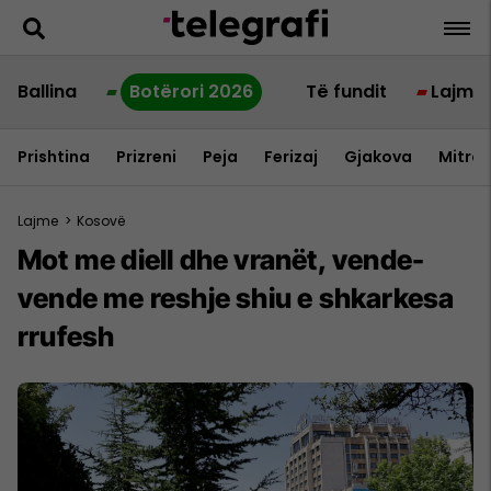
Ballina
Botërori 2026
Të fundit
Lajme
Prishtina
Prizreni
Peja
Ferizaj
Gjakova
Mitrov
Lajme
>
Kosovë
Mot me diell dhe vranët, vende-
vende me reshje shiu e shkarkesa
rrufesh