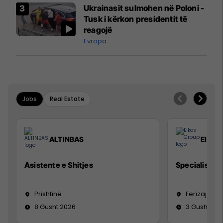
Airways që po shkonte drejt
Ukrainasit sulmohen në Poloni -
Mançesterit
Tusk i kërkon presidentit të
reagojë
Evropa
Jobs
Real Estate
ALTINBAS
Elkos
Asistente e Shitjes
Specialist Mi
Prishtinë
Ferizaj
8 Gusht 2026
3 Gusht 20