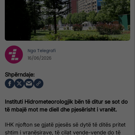
Nga
Telegrafi
16/06/2026
Instituti Hidrometeorologjik bën të ditur se sot do
të mbajë mot me diell dhe pjesërisht i vranët.
IHK njofton se gjatë pjesës së dytë të ditës pritet
shtim i vranësirave, të cilat vende-vende do të