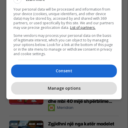
Your personal data will be processed and information from
your device (cookies, unique identifiers, and other device
data) may be stored by, accessed by and shared with 369
partners, or used specifically by this site. We and our partners
may use precise geolocation data.
List of partners.
Some vendors may process your personal data on the basis
of legitimate interest, which you can object to by managing
your options below. Look for a link at the bottom of this page
or in the site menu to manage or withdraw consent in privacy
and cookie settings.
Consent
Promo
Reklamo këtu
Manage options
Këtë herë me kartelë
gërvishtëse plotësisht digjitale
dhe mbi 40 mijë shpërblime
instant!
Meridian
Zgjidhni një nga katër modelet