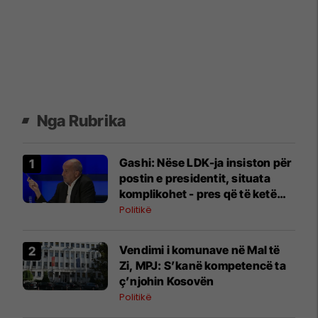
Nga Rubrika
Gashi: Nëse LDK-ja insiston për
postin e presidentit, situata
komplikohet - pres që të ketë
lëshim
Politikë
Vendimi i komunave në Mal të
Zi, MPJ: S’kanë kompetencë ta
ç’njohin Kosovën
Politikë