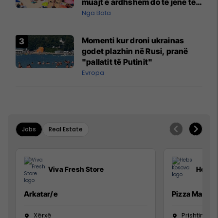
muajt e ardhshëm do të jenë të
pazakontë
Nga Bota
Momenti kur droni ukrainas
godet plazhin në Rusi, pranë
"pallatit të Putinit"
Evropa
Jobs
Real Estate
Viva Fresh Store
Hebs 
Arkatar/e
Pizza Man
Xërxë
Prishtinë