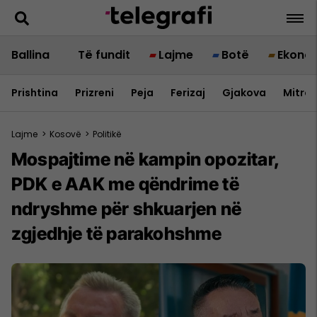
Ballina
Të fundit
Lajme
Botë
Ekono
Prishtina
Prizreni
Peja
Ferizaj
Gjakova
Mitrov
Lajme
>
Kosovë
>
Politikë
Mospajtime në kampin opozitar,
PDK e AAK me qëndrime të
ndryshme për shkuarjen në
zgjedhje të parakohshme