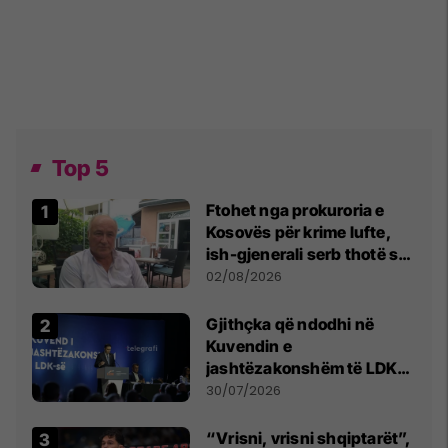
Top 5
Ftohet nga prokuroria e
Kosovës për krime lufte,
ish-gjenerali serb thotë se
dikush e tradhtoi në
02/08/2026
Beograd
Gjithçka që ndodhi në
Kuvendin e
jashtëzakonshëm të LDK-
së
30/07/2026
“Vrisni, vrisni shqiptarët”,