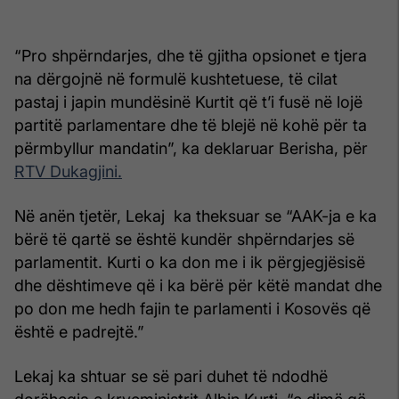
“Pro shpërndarjes, dhe të gjitha opsionet e tjera
na dërgojnë në formulë kushtetuese, të cilat
pastaj i japin mundësinë Kurtit që t’i fusë në lojë
partitë parlamentare dhe të blejë në kohë për ta
përmbyllur mandatin”, ka deklaruar Berisha, për
RTV Dukagjini.
Në anën tjetër, Lekaj ka theksuar se “AAK-ja e ka
bërë të qartë se është kundër shpërndarjes së
parlamentit. Kurti o ka don me i ik përgjegjësisë
dhe dështimeve që i ka bërë për këtë mandat dhe
po don me hedh fajin te parlamenti i Kosovës që
është e padrejtë.”
Lekaj ka shtuar se së pari duhet të ndodhë