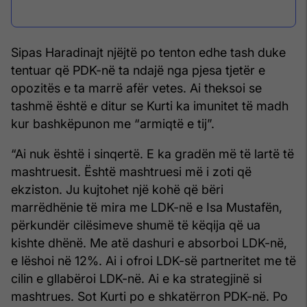
Sipas Haradinajt njëjtë po tenton edhe tash duke
tentuar që PDK-në ta ndajë nga pjesa tjetër e
opozitës e ta marrë afër vetes. Ai theksoi se
tashmë është e ditur se Kurti ka imunitet të madh
kur bashkëpunon me “armiqtë e tij”.
“Ai nuk është i sinqertë. E ka gradën më të lartë të
mashtruesit. Është mashtruesi më i zoti që
ekziston. Ju kujtohet një kohë që bëri
marrëdhënie të mira me LDK-në e Isa Mustafën,
përkundër cilësimeve shumë të këqija që ua
kishte dhënë. Me atë dashuri e absorboi LDK-në,
e lëshoi në 12%. Ai i ofroi LDK-së partneritet me të
cilin e gllabëroi LDK-në. Ai e ka strategjinë si
mashtrues. Sot Kurti po e shkatërron PDK-në. Po