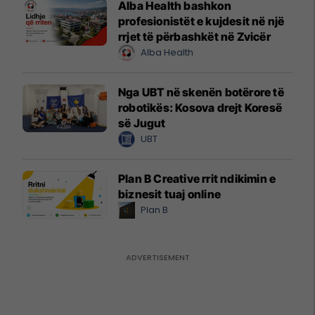
Alba Health bashkon
profesionistët e kujdesit në një
rrjet të përbashkët në Zvicër
Alba Health
Nga UBT në skenën botërore të
robotikës: Kosova drejt Koresë
së Jugut
UBT
Plan B Creative rrit ndikimin e
biznesit tuaj online
Plan B