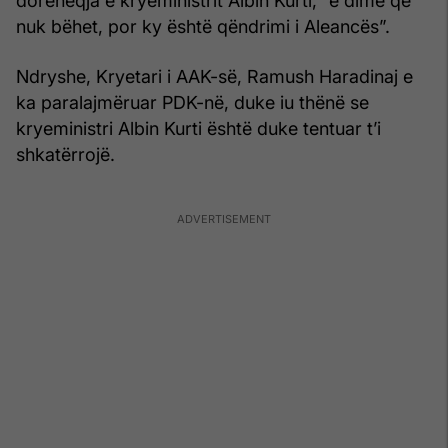
dorëheqja e kryeministrit Albin Kurti, “e dimë që
nuk bëhet, por ky është qëndrimi i Aleancës”.
Ndryshe, Kryetari i AAK-së, Ramush Haradinaj e
ka paralajmëruar PDK-në, duke iu thënë se
kryeministri Albin Kurti është duke tentuar t’i
shkatërrojë.