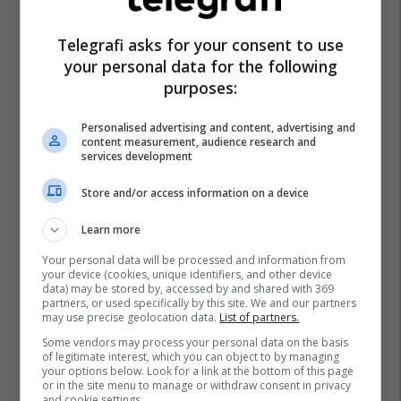
Telegrafi asks for your consent to use
your personal data for the following
purposes:
Personalised advertising and content, advertising and
content measurement, audience research and
services development
Store and/or access information on a device
Learn more
Your personal data will be processed and information from
your device (cookies, unique identifiers, and other device
data) may be stored by, accessed by and shared with 369
partners, or used specifically by this site. We and our partners
may use precise geolocation data.
List of partners.
Some vendors may process your personal data on the basis
of legitimate interest, which you can object to by managing
your options below. Look for a link at the bottom of this page
or in the site menu to manage or withdraw consent in privacy
and cookie settings.