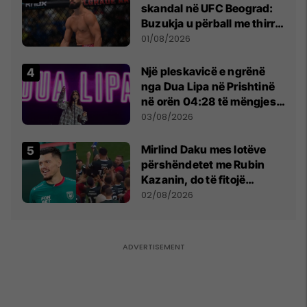
skandal në UFC Beograd:
Buzukja u përball me thirrje
anti-shqiptare nga
01/08/2026
tribunat
Një pleskavicë e ngrënë
nga Dua Lipa në Prishtinë
në orën 04:28 të mëngjesit
- dhe bota digjitale serbe
03/08/2026
shpall gjendjen e luftës
Mirlind Daku mes lotëve
përshëndetet me Rubin
Kazanin, do të fitojë
miliona te Spartak Moska
02/08/2026