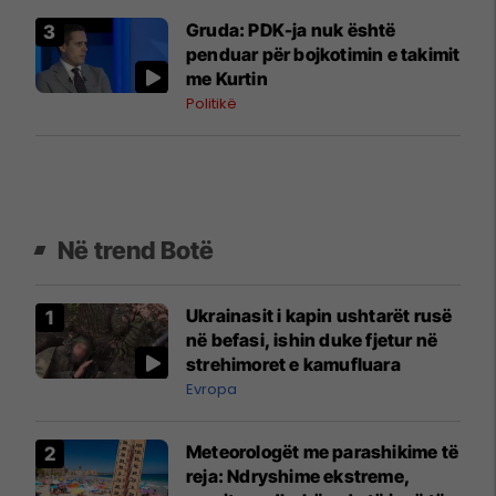
Gruda: PDK-ja nuk është
penduar për bojkotimin e takimit
me Kurtin
Politikë
Në trend Botë
Ukrainasit i kapin ushtarët rusë
në befasi, ishin duke fjetur në
strehimoret e kamufluara
Evropa
Meteorologët me parashikime të
reja: Ndryshime ekstreme,