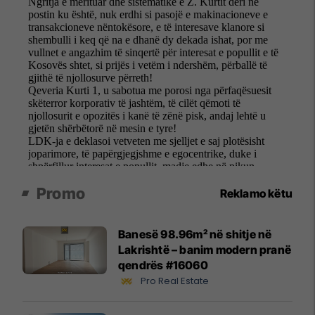
Promo
Reklamo këtu
Banesë 98.96m² në shitje në
Lakrishtë – banim modern pranë
qendrës #16060
Pro Real Estate