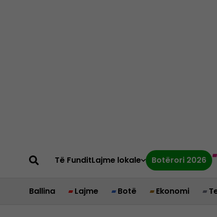
Të Fundit
Lajme lokale
Botërori 2026
Ballina
Lajme
Botë
Ekonomi
T