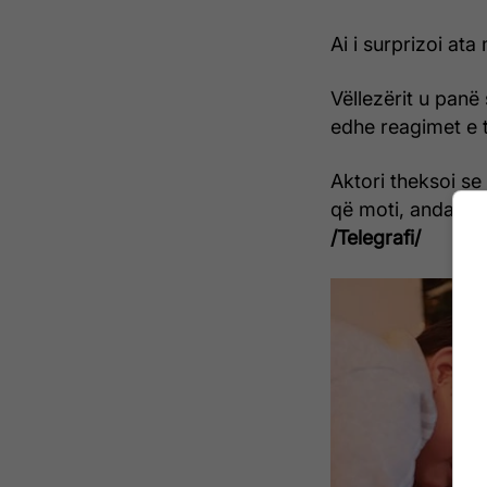
Ai i surprizoi at
Vëllezërit u panë
edhe reagimet e 
Aktori theksoi se 
që moti, andaj n
/Telegrafi/