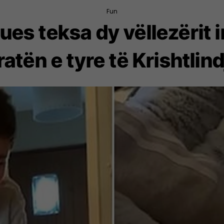
Fun
s teksa dy vëllezërit i
atën e tyre të Krishtlin