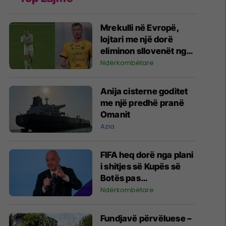
Mrekulli në Evropë,
lojtari me një dorë
eliminon sllovenët nga
Liga e Konferencës
Ndërkombëtare
Anija cisterne goditet
me një predhë pranë
Omanit
Azia
FIFA heq dorë nga plani
i shitjes së Kupës së
Botës pas
kërcënimeve të mëdha
Ndërkombëtare
me bojkot nga UEFA
dhe konfederatat tjera
Fundjavë përvëluese –