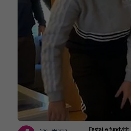
Festat e fundviti
Nga
Telegrafi