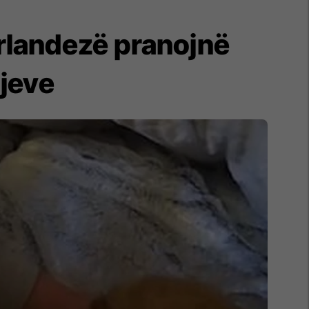
rlandezë pranojnë
djeve