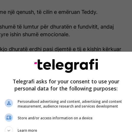
a me një qenush, të cilin e emëruan Teddy.
 shumë të lumtur për dhuratën e fundvitit, andaj
tyre ishin shumë emocionale.
kjo dhuratë erdhi pasi djemtë e tij e kishin kërkuar
uk ishte çudi që ata u emocionuan aq shumë.
Telegrafi asks for your consent to use your
personal data for the following purposes:
Personalised advertising and content, advertising and content
measurement, audience research and services development
Store and/or access information on a device
Learn more