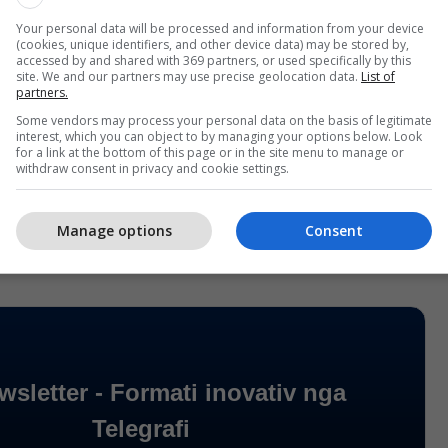
Your personal data will be processed and information from your device
(cookies, unique identifiers, and other device data) may be stored by,
accessed by and shared with 369 partners, or used specifically by this
site. We and our partners may use precise geolocation data.
List of
partners.
Some vendors may process your personal data on the basis of legitimate
interest, which you can object to by managing your options below. Look
for a link at the bottom of this page or in the site menu to manage or
withdraw consent in privacy and cookie settings.
Manage options
Consent