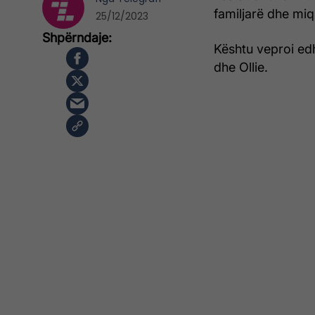
familjarë dhe miq i
25/12/2023
Kështu veproi edh
dhe Ollie.