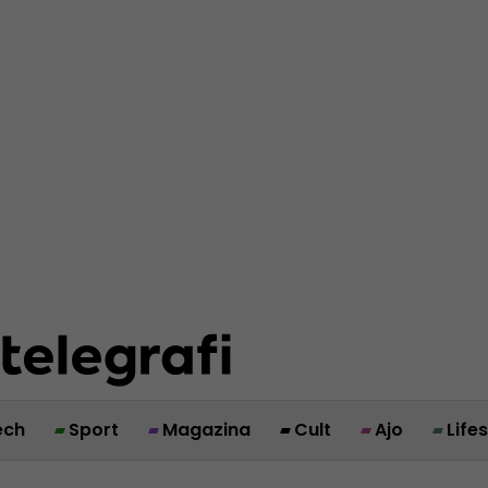
ech
Sport
Magazina
Cult
Ajo
Life