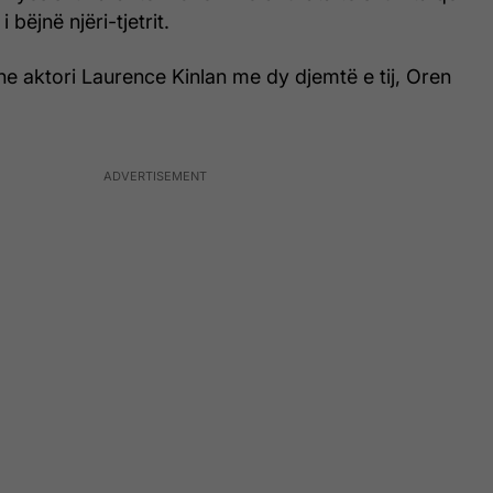
 bëjnë njëri-tjetrit.
e aktori Laurence Kinlan me dy djemtë e tij, Oren