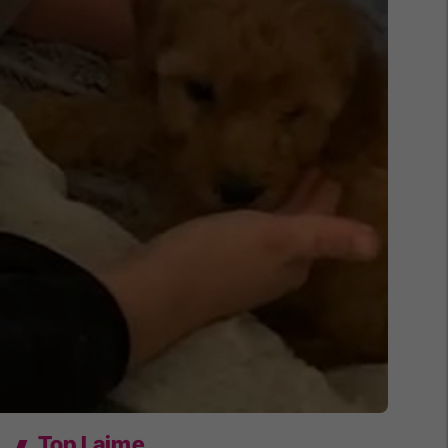
Top Lajme