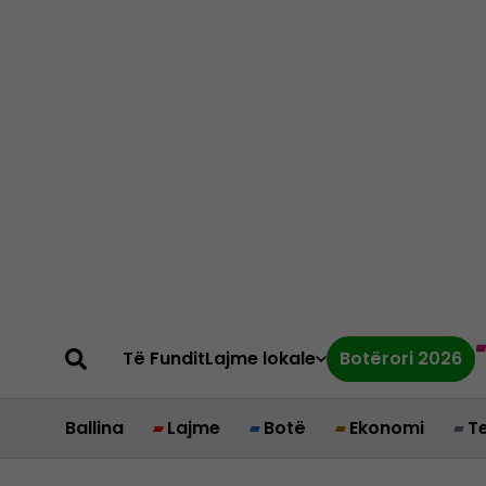
Të Fundit
Lajme lokale
Botërori 2026
Ballina
Lajme
Botë
Ekonomi
T