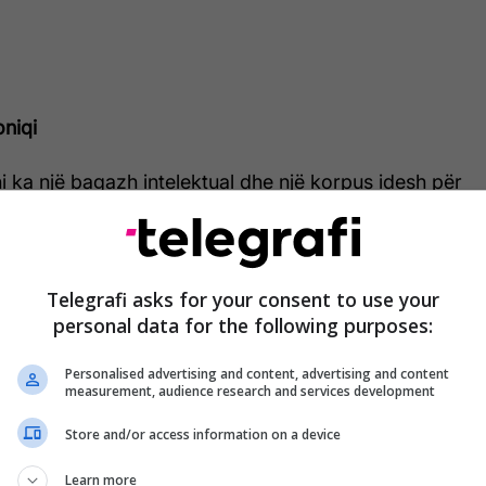
niqi
i ka një bagazh intelektual dhe një korpus idesh për
. Shkrimet e saja janë të dobishme dhe
. Librat e saj i dedikohen çdo lexuesi dhe përmbajnë
të,
Telegrafi asks for your consent to use your
hëse dhe grua e firmuar intelektualisht, me një
personal data for the following purposes:
të madh, ajo me kënaqësi të papërmbajtur, pranoj që
Personalised advertising and content, advertising and content
ën e parë për lexuesin kosovar.
measurement, audience research and services development
htë një grua komplete, por miqësore dhe modeste.
Store and/or access information on a device
ojeni intervistën ekskluzive me të.
Learn more