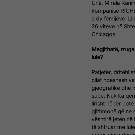
Unë, Mirela Kanin
kompanisë RICH
e dy fëmijëve. Li
26 viteve në Shte
Chicagos.
Megjithatë, rruga 
lule?
Patjetër, dritëhi
cilat ndeshesh v
gjeografike dhe h
supe. Nuk ka qenë
lirisht nëpër bot
gjithmonë që ne 
vështirë jetën në
të shtruar me lul
nëpër gjëra deris