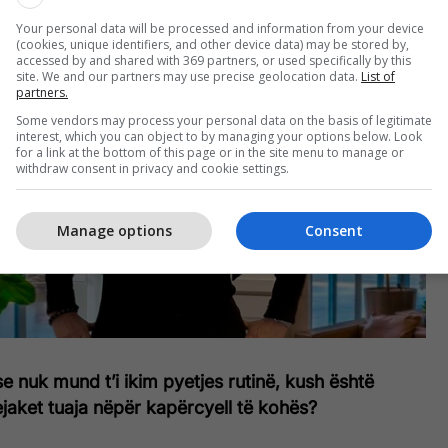
Your personal data will be processed and information from your device
(cookies, unique identifiers, and other device data) may be stored by,
accessed by and shared with 369 partners, or used specifically by this
site. We and our partners may use precise geolocation data.
List of
partners.
Some vendors may process your personal data on the basis of legitimate
interest, which you can object to by managing your options below. Look
for a link at the bottom of this page or in the site menu to manage or
withdraw consent in privacy and cookie settings.
Manage options
Consent
se nuk mund t’i ikim pyetjes rutinë, kush është
ejaket tuaja nëpër kapërcyell të kohës?