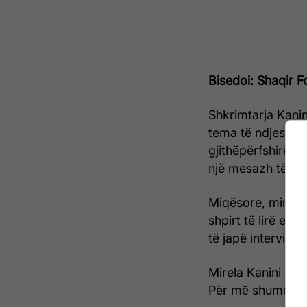
Bisedoi:
Shaqir Fo
Shkrimtarja Kanin
tema të ndjeshme
gjithëpërfshirëse
një mesazh të qar
Miqësore, mirënjo
shpirt të lirë e 
të japë intervist
Mirela Kanini ës
Për mē shumē, lex