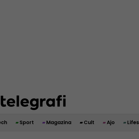
ech
Sport
Magazina
Cult
Ajo
Life