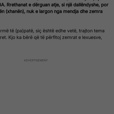
A. Rrethanat e dërguan atje, si një dallëndyshe, por
nën (xhanën), nuk e largon nga mendja dhe zemra
rmë të (pa)patë, siç është edhe vetë, trajton tema
ret. Kjo ka bërë që të përfitoj zemrat e lexuesve,