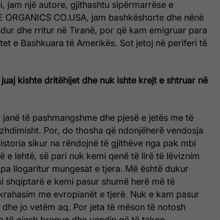
i, jam një autore, gjithashtu sipërmarrëse e
E ORGANICS CO.USA, jam bashkëshorte dhe nënë
ndur dhe rritur në Tiranë, por që kam emigruar para
tet e Bashkuara të Amerikës. Sot jetoj në periferi të
juaj kishte dritëhijet dhe nuk ishte krejt e shtruar në
jet janë të pashmangshme dhe pjesë e jetës me të
azhdimisht. Por, do thosha që ndonjëherë vendosja
istoria sikur na rëndojnë të gjithëve nga pak mbi
 e lehtë, së pari nuk kemi qenë të lirë të lëviznim
ë pa llogaritur mungesat e tjera. Më është dukur
si shqiptarë e kemi pasur shumë herë më të
 krahasim me evropianët e tjerë. Nuk e kam pasur
e dhe jo vetëm aq. Por jeta të mëson të notosh
a të gjesh bregun dhe vendin që të takon.