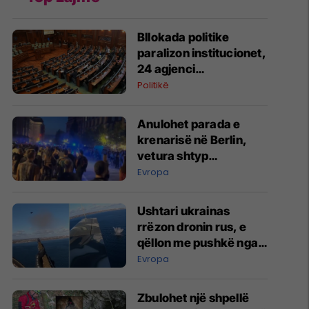
Bllokada politike
paralizon institucionet,
24 agjenci
funksionojnë me
Politikë
mandate të skaduara
ose jo të plota
Anulohet parada e
krenarisë në Berlin,
vetura shtyp
pjesëmarrësit –
Evropa
raportohet për të
lënduar
Ushtari ukrainas
rrëzon dronin rus, e
qëllon me pushkë nga
kabina e aeroplanit
Evropa
Zbulohet një shpellë