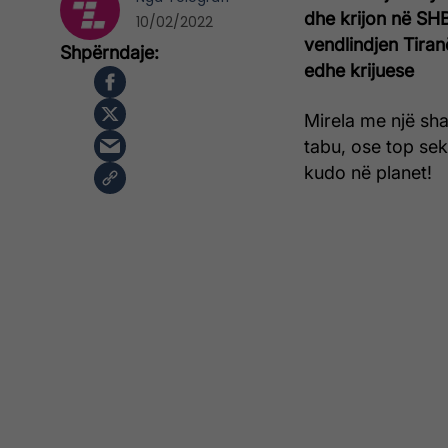
dhe krijon në SHB
10/02/2022
vendlindjen Tira
edhe krijuese
Mirela me një sha
tabu, ose top sek
kudo në planet!