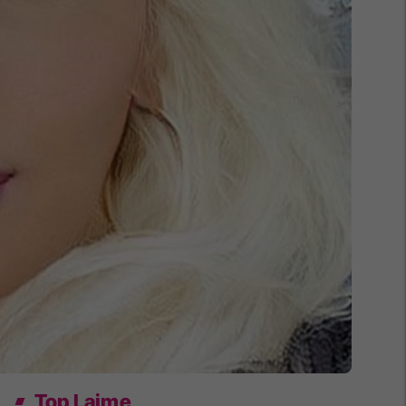
Top Lajme