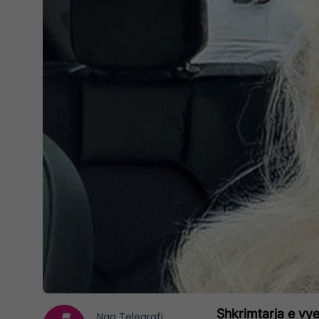
Shkrimtarja e vye
Nga
Telegrafi