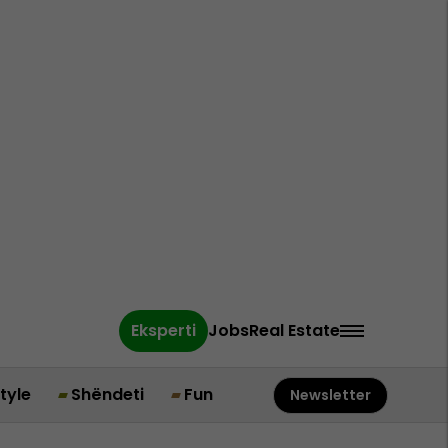
Eksperti
Jobs
Real Estate
style
Shëndeti
Fun
Newsletter