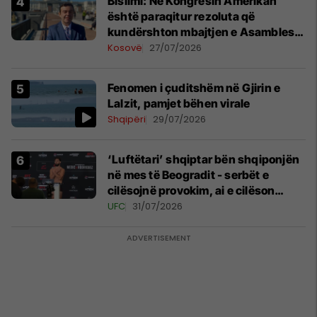
Bislimi: Në Kongresin Amerikan
është paraqitur rezoluta që
kundërshton mbajtjen e Asamblesë
Parlamentare të OSBE-së në
Kosovë
27/07/2026
Beograd
Fenomen i çuditshëm në Gjirin e
Lalzit, pamjet bëhen virale
Shqipëri
29/07/2026
‘Luftëtari’ shqiptar bën shqiponjën
në mes të Beogradit - serbët e
cilësojnë provokim, ai e cilëson
simbol të identitetit
UFC
31/07/2026