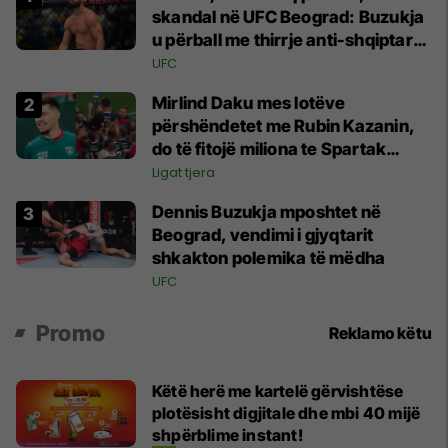
skandal në UFC Beograd: Buzukja
u përball me thirrje anti-shqiptare
nga tribunat
UFC
Mirlind Daku mes lotëve
përshëndetet me Rubin Kazanin,
do të fitojë miliona te Spartak
Moska
Ligat tjera
Dennis Buzukja mposhtet në
Beograd, vendimi i gjyqtarit
shkakton polemika të mëdha
UFC
Promo
Reklamo këtu
Këtë herë me kartelë gërvishtëse
plotësisht digjitale dhe mbi 40 mijë
shpërblime instant!