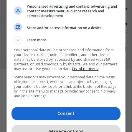
Personalised advertising and content, advertising and
Elkos Group
Elko
content measurement, audience research and
services development
Specialist Mishi (Kasap)
Punëtor në
Store and/or access information on a device
Learn more
Ferizaj
Xërxe
3 Gusht 2026
20 Gusht 
Your personal data will be processed and information from
your device (cookies, unique identifiers, and other device
data) may be stored by, accessed by and shared with 369
partners, or used specifically by this site. We and our partners
may use precise geolocation data.
List of partners.
Some vendors may process your personal data on the basis
of legitimate interest, which you can object to by managing
your options below. Look for a link at the bottom of this page
or in the site menu to manage or withdraw consent in privacy
and cookie settings.
Consent
Manage options