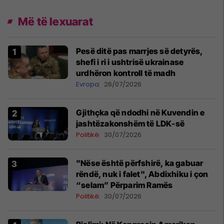
Më të lexuarat
Pesë ditë pas marrjes së detyrës,
shefi i ri i ushtrisë ukrainase
urdhëron kontroll të madh
Evropa
26/07/2026
Gjithçka që ndodhi në Kuvendin e
jashtëzakonshëm të LDK-së
Politikë
30/07/2026
"Nëse është përfshirë, ka gabuar
rëndë, nuk i falet", Abdixhiku i çon
“selam” Përparim Ramës
Politikë
30/07/2026