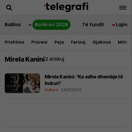
Ballina
Botërori 2026
Të fundit
Lajme
Prishtina
Prizreni
Peja
Ferizaj
Gjakova
Mitrov
Mirela Kanini
2 Artikuj
Mirela Kanini: 'Ka edhe dhembje të
bukur!’
Kulturë
24/11/2023