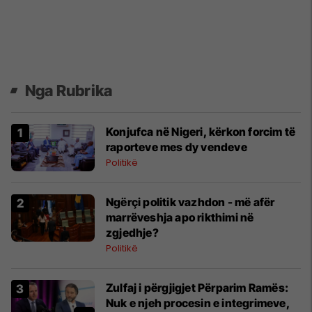
Nga Rubrika
Konjufca në Nigeri, kërkon forcim të
raporteve mes dy vendeve
Politikë
Ngërçi politik vazhdon - më afër
marrëveshja apo rikthimi në
zgjedhje?
Politikë
Zulfaj i përgjigjet Përparim Ramës:
Nuk e njeh procesin e integrimeve,