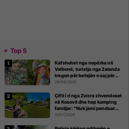
Top 5
Kafshohet nga nepërka në
Valbonë, turistja nga Zelanda
tregon për betejën e saj për
mbijetesë
28/06/2026
Çifti i ri nga Zvicra zhvendoset
në Kosovë dhe hap kamping
familjar: "Nuk jemi penduar
asnjë ditë"
01/07/2026
Policia kërkon ndihmën e