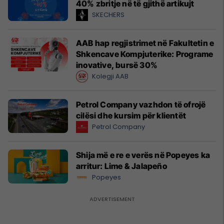
40% zbritje në të gjithë artikujt
SKECHERS
AAB hap regjistrimet në Fakultetin e
Shkencave Kompjuterike: Programe
inovative, bursë 30%
Kolegji AAB
Petrol Company vazhdon të ofrojë
cilësi dhe kursim për klientët
Petrol Company
Shija më e re e verës në Popeyes ka
arritur: Lime & Jalapeño
Popeyes