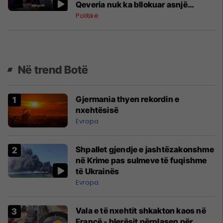
Qeveria nuk ka bllokuar asnjë
proces
Politikë
Në trend Botë
Gjermania thyen rekordin e
nxehtësisë
Evropa
Shpallet gjendje e jashtëzakonshme
në Krime pas sulmeve të fuqishme
të Ukrainës
Evropa
Vala e të nxehtit shkakton kaos në
Francë - blerësit përplasen për