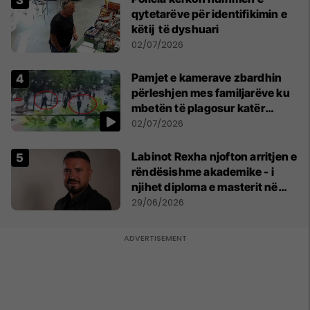
qytetarëve për identifikimin e
këtij të dyshuari
02/07/2026
Pamjet e kamerave zbardhin
përleshjen mes familjarëve ku
mbetën të plagosur katër
persona
02/07/2026
Labinot Rexha njofton arritjen e
rëndësishme akademike - i
njihet diploma e masterit në
Psikologji në Zvicër
29/06/2026