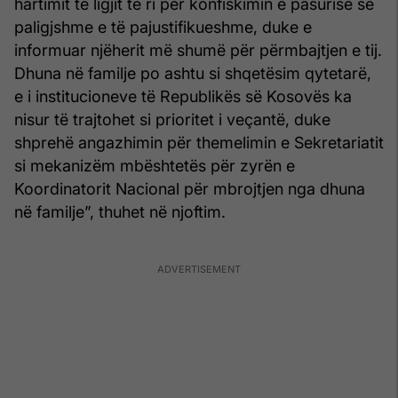
hartimit të ligjit të ri për konfiskimin e pasurisë së
paligjshme e të pajustifikueshme, duke e
informuar njëherit më shumë për përmbajtjen e tij.
Dhuna në familje po ashtu si shqetësim qytetarë,
e i institucioneve të Republikës së Kosovës ka
nisur të trajtohet si prioritet i veçantë, duke
shprehë angazhimin për themelimin e Sekretariatit
si mekanizëm mbështetës për zyrën e
Koordinatorit Nacional për mbrojtjen nga dhuna
në familje”, thuhet në njoftim.