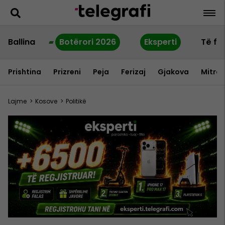
Ballina
Botërori 2026
Eksperti
Të fu
Prishtina
Prizreni
Peja
Ferizaj
Gjakova
Mitrov
Lajme
>
Kosove
>
Politikë