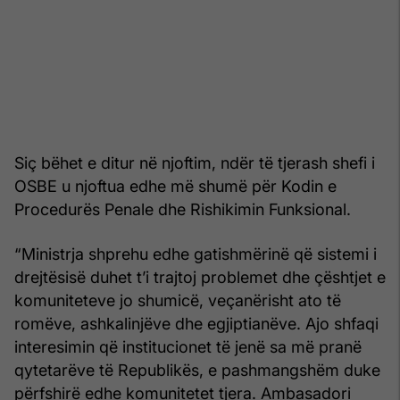
Siç bëhet e ditur në njoftim, ndër të tjerash shefi i
OSBE u njoftua edhe më shumë për Kodin e
Procedurës Penale dhe Rishikimin Funksional.
“Ministrja shprehu edhe gatishmërinë që sistemi i
drejtësisë duhet t’i trajtoj problemet dhe çështjet e
komuniteteve jo shumicë, veçanërisht ato të
romëve, ashkalinjëve dhe egjiptianëve. Ajo shfaqi
interesimin që institucionet të jenë sa më pranë
qytetarëve të Republikës, e pashmangshëm duke
përfshirë edhe komunitetet tjera. Ambasadori