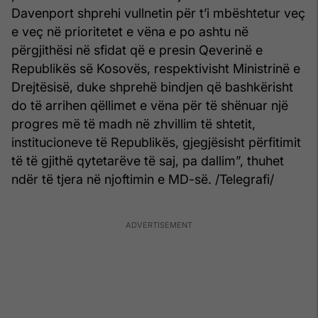
Davenport shprehi vullnetin për t’i mbështetur veç
e veç në prioritetet e vëna e po ashtu në
përgjithësi në sfidat që e presin Qeverinë e
Republikës së Kosovës, respektivisht Ministrinë e
Drejtësisë, duke shprehë bindjen që bashkërisht
do të arrihen qëllimet e vëna për të shënuar një
progres më të madh në zhvillim të shtetit,
institucioneve të Republikës, gjegjësisht përfitimit
të të gjithë qytetarëve të saj, pa dallim”, thuhet
ndër të tjera në njoftimin e MD-së. /Telegrafi/