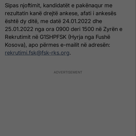
Sipas njoftimit, kandidatët e pakënaqur me
rezultatin kanë drejtë ankese, afati i ankesës
është dy ditë, me datë 24.01.2022 dhe
25.01.2022 nga ora 0900 deri 1500 në Zyrën e
Rekrutimit në G1SHPFSK (Hyrja nga Fushë
Kosova), apo përmes e-mailit në adresën:
rekrutimi.fsk@fsk-rks.org
.