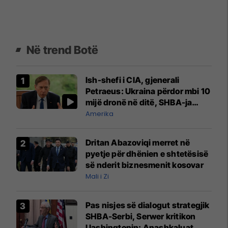
Në trend Botë
Ish-shefi i CIA, gjenerali
Petraeus: Ukraina përdor mbi 10
mijë dronë në ditë, SHBA-ja
mbetet shumë prapa në
Amerika
prodhim
Dritan Abazoviqi merret në
pyetje për dhënien e shtetësisë
së nderit biznesmenit kosovar
Mali i Zi
Pas nisjes së dialogut strategjik
SHBA-Serbi, Serwer kritikon
Uashingtonin: Anashkaluat