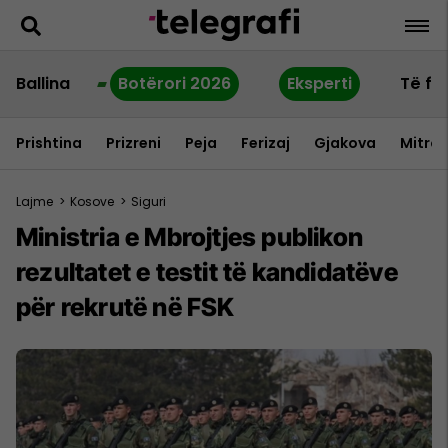
Ballina
Botërori 2026
Eksperti
Të fu
Prishtina
Prizreni
Peja
Ferizaj
Gjakova
Mitrov
Lajme
>
Kosove
>
Siguri
Ministria e Mbrojtjes publikon
rezultatet e testit të kandidatëve
për rekrutë në FSK