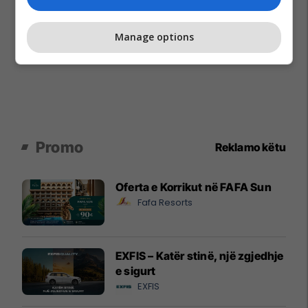
Manage options
Promo
Reklamo këtu
Oferta e Korrikut në FAFA Sun
Fafa Resorts
EXFIS – Katër stinë, një zgjedhje
e sigurt
EXFIS