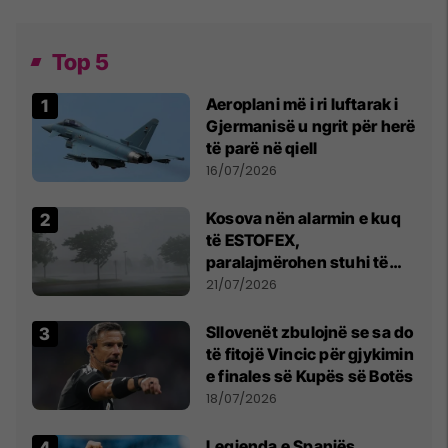
Top 5
Aeroplani më i ri luftarak i
Gjermanisë u ngrit për herë
të parë në qiell
16/07/2026
Kosova nën alarmin e kuq
të ESTOFEX,
paralajmërohen stuhi të
fuqishme me breshër dhe
21/07/2026
erëra të forta
Sllovenët zbulojnë se sa do
të fitojë Vincic për gjykimin
e finales së Kupës së Botës
18/07/2026
Legjenda e Spanjës