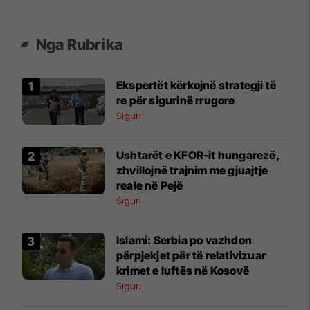
Nga Rubrika
Ekspertët kërkojnë strategji të
re për sigurinë rrugore
Siguri
Ushtarët e KFOR-it hungarezë,
zhvillojnë trajnim me gjuajtje
reale në Pejë
Siguri
Islami: Serbia po vazhdon
përpjekjet për të relativizuar
krimet e luftës në Kosovë
Siguri