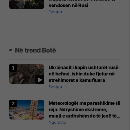
vendosen në Rusi
Evropa
Në trend Botë
Ukrainasit i kapin ushtarët rusë
në befasi, ishin duke fjetur në
strehimoret e kamufluara
Evropa
Meteorologët me parashikime të
reja: Ndryshime ekstreme,
muajt e ardhshëm do të jenë të
pazakontë
Nga Bota