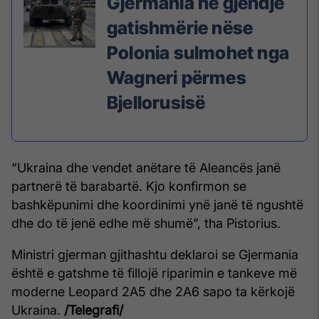
Gjermania në gjendje
gatishmërie nëse
Polonia sulmohet nga
Wagneri përmes
Bjellorusisë
“Ukraina dhe vendet anëtare të Aleancës janë
partnerë të barabartë. Kjo konfirmon se
bashkëpunimi dhe koordinimi ynë janë të ngushtë
dhe do të jenë edhe më shumë”, tha Pistorius.
Ministri gjerman gjithashtu deklaroi se Gjermania
është e gatshme të fillojë riparimin e tankeve më
moderne Leopard 2A5 dhe 2A6 sapo ta kërkojë
Ukraina.
/Telegrafi/