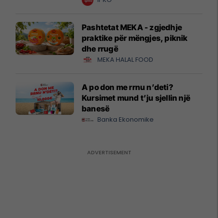
Pashtetat MEKA - zgjedhje
praktike për mëngjes, piknik
dhe rrugë
MEKA HALAL FOOD
A po don me rrnu n’deti?
Kursimet mund t’ju sjellin një
banesë
Banka Ekonomike