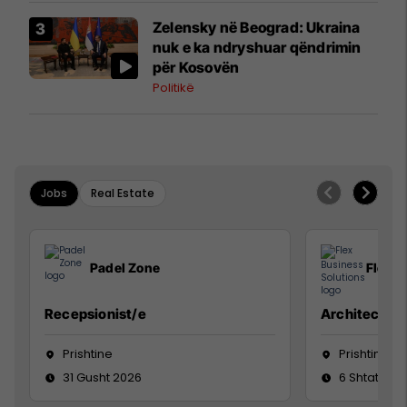
Zelensky në Beograd: Ukraina
nuk e ka ndryshuar qëndrimin
për Kosovën
Politikë
Jobs
Real Estate
Padel Zone
Flex B
Recepsionist/e
Architect
Prishtine
Prishtinë
31 Gusht 2026
6 Shtator 2