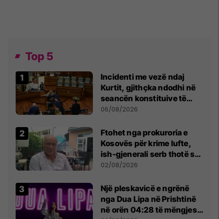
Top 5
Incidenti me vezë ndaj
Kurtit, gjithçka ndodhi në
seancën konstituive të
Kuvendit
06/08/2026
Ftohet nga prokuroria e
Kosovës për krime lufte,
ish-gjenerali serb thotë se
dikush e tradhtoi në
02/08/2026
Beograd
Një pleskavicë e ngrënë
nga Dua Lipa në Prishtinë
në orën 04:28 të mëngjesit