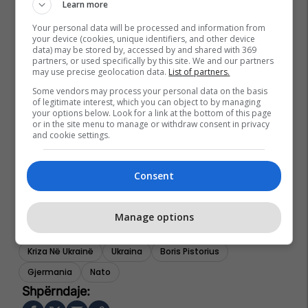
Learn more
Your personal data will be processed and information from
your device (cookies, unique identifiers, and other device
data) may be stored by, accessed by and shared with 369
partners, or used specifically by this site. We and our partners
may use precise geolocation data.
List of partners.
Some vendors may process your personal data on the basis
of legitimate interest, which you can object to by managing
your options below. Look for a link at the bottom of this page
or in the site menu to manage or withdraw consent in privacy
and cookie settings.
Consent
Manage options
Kriza Në Ukrainë
Ukraina
Boris Pistorius
Gjermania
Nato