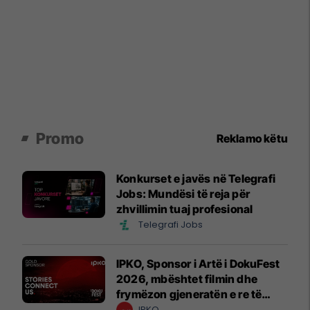
Promo
Reklamo këtu
Konkurset e javës në Telegrafi
Jobs: Mundësi të reja për
zhvillimin tuaj profesional
Telegrafi Jobs
IPKO, Sponsor i Artë i DokuFest
2026, mbështet filmin dhe
frymëzon gjeneratën e re të
krijuesve
IPKO