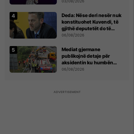
- dhe bota digjitale serbe
03/08/2026
shpall gjendjen e luftës
Deda: Nëse deri nesër nuk
konstituohet Kuvendi, të
gjithë deputetët do të
bëjnë shkelje të rëndë
06/08/2026
kushtetuese
Mediat gjermane
publikojnë detaje për
aksidentin ku humbën
jetën tre mërgimtarë nga
06/08/2026
Komogllava e Ferizajt