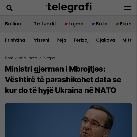
Ballina
Të fundit
Lajme
Botë
Ekono
Prishtina
Prizreni
Peja
Ferizaj
Gjakova
Mitrov
Botë
>
Nga-bota
>
Evropa
Ministri gjerman i Mbrojtjes:
Vështirë të parashikohet data se
kur do të hyjë Ukraina në NATO