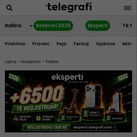
Ballina
Botërori 2026
Eksperti
Të fu
Prishtina
Prizreni
Peja
Ferizaj
Gjakova
Mitrov
Lajme
>
Maqedoni
>
Politikë