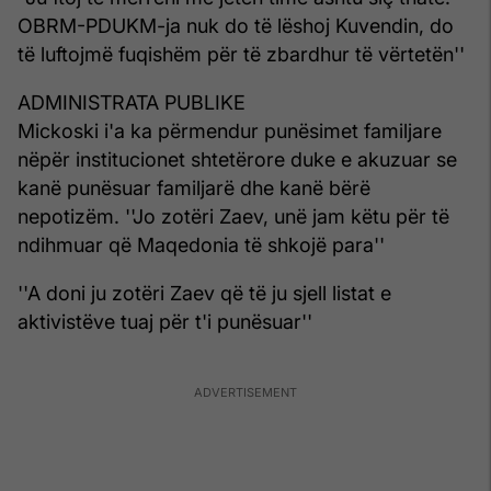
OBRM-PDUKM-ja nuk do të lëshoj Kuvendin, do
të luftojmë fuqishëm për të zbardhur të vërtetën''
ADMINISTRATA PUBLIKE
Mickoski i'a ka përmendur punësimet familjare
nëpër institucionet shtetërore duke e akuzuar se
kanë punësuar familjarë dhe kanë bërë
nepotizëm. ''Jo zotëri Zaev, unë jam këtu për të
ndihmuar që Maqedonia të shkojë para''
''A doni ju zotëri Zaev që të ju sjell listat e
aktivistëve tuaj për t'i punësuar''