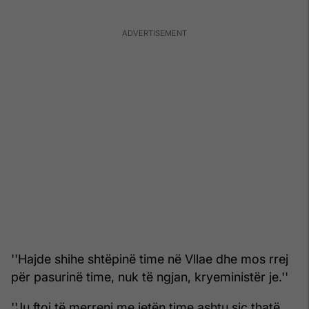
''Hajde shihe shtëpinë time në Vllae dhe mos rrej
për pasurinë time, nuk të ngjan, kryeministër je.''
''Ju ftoj të merreni me jetën time ashtu siç thatë.