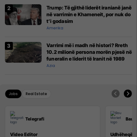
Trump: Të gjithë liderët iranianë janë
në varrimin e Khameneit, por nuk do
t’i godasim
Amerika
Varrimi më i madh në histori? Rreth
10.2 milionë persona morën pjesë në
funeralin e liderit të Iranit në 1989
Azia
Jobs
Real Estate
Telegrafi
Bau 
Video Editor
Udhëheqës p