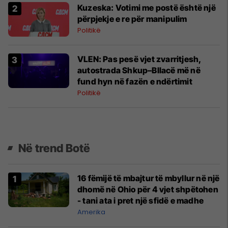
Kuzeska: Votimi me postë është një
përpjekje e re për manipulim
Politikë
VLEN: Pas pesë vjet zvarritjesh,
autostrada Shkup–Bllacë më në
fund hyn në fazën e ndërtimit
Politikë
Në trend Botë
16 fëmijë të mbajtur të mbyllur në një
dhomë në Ohio për 4 vjet shpëtohen
- tani ata i pret një sfidë e madhe
Amerika