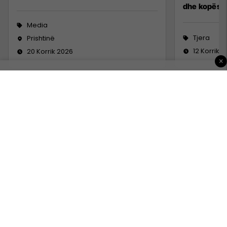
dhe kopësh
Media
Tjera
Prishtinë
12 Korrik 
20 Korrik 2026
×