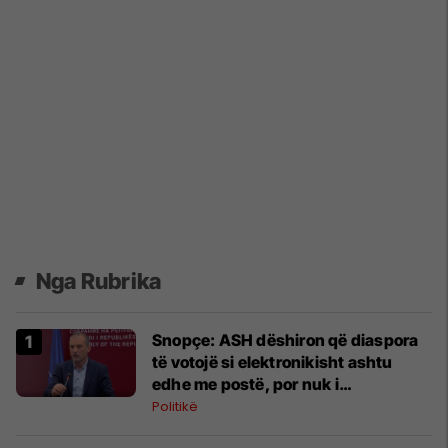
Nga Rubrika
Snopçe: ASH dëshiron që diaspora
të votojë si elektronikisht ashtu
edhe me postë, por nuk i
mbështesim tre zonat zgjedhore të
Politikë
posaçme