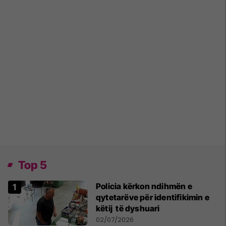
Top 5
Policia kërkon ndihmën e
qytetarëve për identifikimin e
këtij të dyshuari
02/07/2026