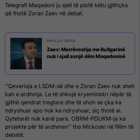
Telegrafi Maqedoni ju sjell të plotë këtu gjithçka
që thotë Zoran Zaev në debat.
Zaev: Marrëveshja me Bullgarinë
nuk i sjell asnjë dëm Maqedonisë
''Qeverisja e LSDM-së dhe e Zoran Zaev nuk sheh
kah e ardhmja. Le të shkojë kryeministri nëpër të
gjithë qendrat tregtare dhe të shoh se çka ka
ndryshuar apo nuk ka ndryshuar, siç thotë ai.
Qytetarët nuk kanë para. OBRM-PDUKM-ja ka
projekte për të ardhmen'' tha Mickoski në fillim të
debatit.