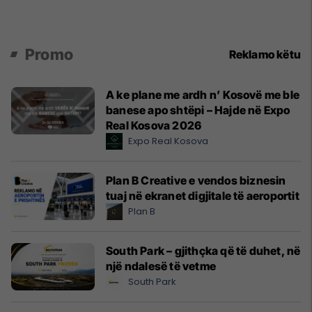
Promo
Reklamo këtu
A ke plane me ardh n’ Kosovë me ble
banese apo shtëpi – Hajde në Expo
Real Kosova 2026
Expo Real Kosova
Plan B Creative e vendos biznesin
tuaj në ekranet digjitale të aeroportit
Plan B
South Park – gjithçka që të duhet, në
një ndalesë të vetme
South Park