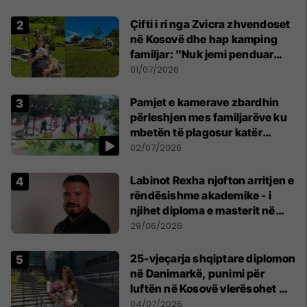
Çifti i ri nga Zvicra zhvendoset
në Kosovë dhe hap kamping
familjar: "Nuk jemi penduar
asnjë ditë"
01/07/2026
Pamjet e kamerave zbardhin
përleshjen mes familjarëve ku
mbetën të plagosur katër
persona
02/07/2026
Labinot Rexha njofton arritjen e
rëndësishme akademike - i
njihet diploma e masterit në
Psikologji në Zvicër
29/06/2026
25-vjeçarja shqiptare diplomon
në Danimarkë, punimi për
luftën në Kosovë vlerësohet me
notën më të lartë
04/07/2026