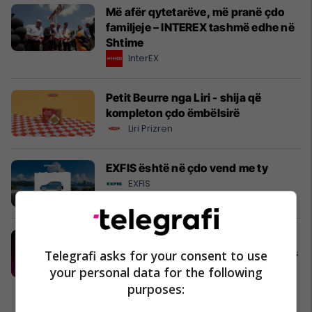
Më afër qytetarëve, më pranë çdo
familjeje – INTEREX tashmë edhe në
Shtime
InterEX
Petit Beurre nga Liri - shija që
kompleton çdo ëmbëlsirë
Liri Prizren
EXFIS është në çdo vend me ty
EXFIS
Mundësi të reja për punë: shikoni
konkurset e fundit në Telegrafi Jobs
Telegrafi asks for your consent to use
Telegrafi Jobs
your personal data for the following
purposes: