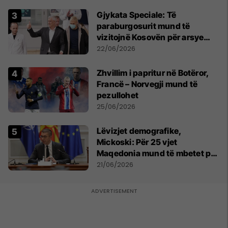
​Gjykata Speciale: Të
paraburgosurit mund të
vizitojnë Kosovën për arsye
humanitare
22/06/2026
Zhvillim i papritur në Botëror,
Francë – Norvegji mund të
pezullohet
25/06/2026
Lëvizjet demografike,
Mickoski: Për 25 vjet
Maqedonia mund të mbetet pa
150 mijë deri në 250 mijë
21/06/2026
banorë