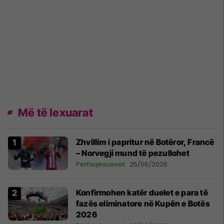
Më të lexuarat
Zhvillim i papritur në Botëror, Francë
– Norvegji mund të pezullohet
Përfaqësueset
25/06/2026
Konfirmohen katër duelet e para të
fazës eliminatore në Kupën e Botës
2026