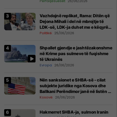
Përfaqësueset
26/06/2026
Vazhdojnë replikat, Rama: Ditën që
Dejona Mihali i del në mbrojtje të
LDK-së, LDK-ja duhet me e këqyrë
veten seriozisht në pasqyrë
Politikë
25/06/2026
Shpallet gjendje e jashtëzakonshme
në Krime pas sulmeve të fuqishme
të Ukrainës
Evropa
26/06/2026
Nën sanksionet e SHBA-së - cilat
subjekte juridike nga Kosova dhe
Ballkani Perëndimor janë në listën e
zezë amerikane?
Kosovë
26/06/2026
Hakmerret SHBA-ja, sulmon Iranin