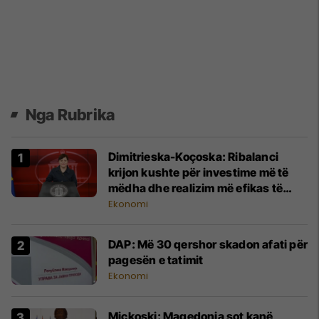
Nga Rubrika
Dimitrieska-Koçoska: Ribalanci
krijon kushte për investime më të
mëdha dhe realizim më efikas të
projekteve kapitale
Ekonomi
DAP: Më 30 qershor skadon afati për
pagesën e tatimit
Ekonomi
Mickoski: Maqedonia sot kanë