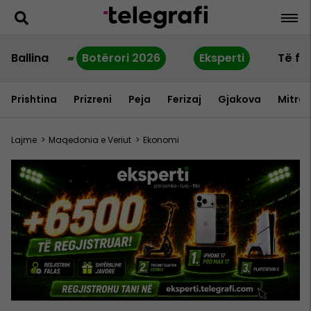
Ballina
Botërori 2026
Eksperti
Të fu
Prishtina
Prizreni
Peja
Ferizaj
Gjakova
Mitrov
Lajme
>
Maqedonia e Veriut
>
Ekonomi