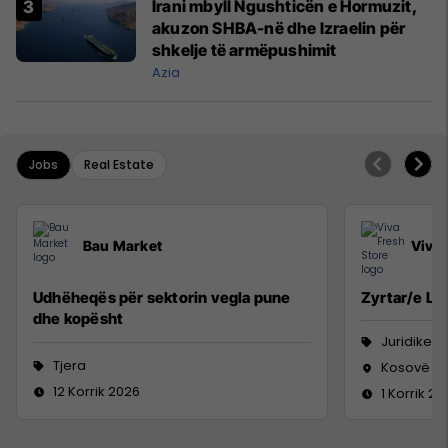
Irani mbyll Ngushticën e Hormuzit,
akuzon SHBA-në dhe Izraelin për
shkelje të armëpushimit
Azia
Jobs
Real Estate
Bau Market
Viva 
Udhëheqës për sektorin vegla pune
Zyrtar/e Lig
dhe kopësht
Juridike
Tjera
Kosovë
12 Korrik 2026
1 Korrik 20