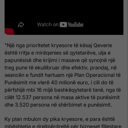
"Një nga prioritetet kryesore të kësaj Qeverie
është rritja e mirëqenies së qytetarëve, ulja e
papunësisë dhe krijimi i masave që synojnë një
treg pune të ekuilibruar dhe efektiv, prandaj, në
seancën e fundit hartuam një Plan Operacional të
Punësimit me vlerë 40 milionë euro, i cili do të
përfshijë mbi 16 mijë bashkëqytetarë tanë, nga të
cilët 12.537 persona në masa aktive të punësimit
dhe 3.520 persona në shërbimet e punësimit.
Ky plan mbulon dy pika kryesore, e para është
mbështetja e drejtpërdrejtë për bizneset fillestare