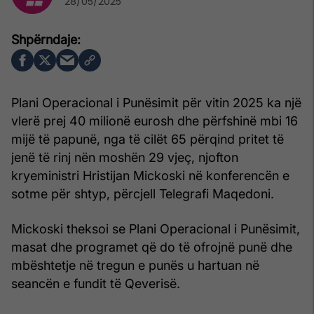
28/05/2025
Plani Operacional i Punësimit për vitin 2025 ka një
vlerë prej 40 milionë eurosh dhe përfshinë mbi 16
mijë të papunë, nga të cilët 65 përqind pritet të
jenë të rinj nën moshën 29 vjeç, njofton
kryeministri Hristijan Mickoski në konferencën e
sotme për shtyp, përcjell Telegrafi Maqedoni.
Mickoski theksoi se Plani Operacional i Punësimit,
masat dhe programet që do të ofrojnë punë dhe
mbështetje në tregun e punës u hartuan në
seancën e fundit të Qeverisë.