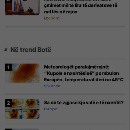
çmimet më të lira të derivateve të
naftës në rajon
Ekonomi
Në trend Botë
Meteorologët paralajmërojnë:
“Kupola e nxehtësisë” po mbulon
Evropën, temperaturat deri në 45°C
Shkencë
Sa do të zgjasë kjo valë e të nxehtit?
Evropa