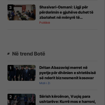
Shasivari-Osmani: Ligji për
përdorimin e gjuhëve duhet të
zbatohet në mënyrë të
vazhdueshme në të gjitha
Politikë
institucionet
Në trend Botë
Dritan Abazoviqi merret në
pyetje për dhënien e shtetësisë
së nderit biznesmenit kosovar
Mali i Zi
Sërish kërcënon, Vuçiq para
ushtarëve: Kurrë mos e harroni,