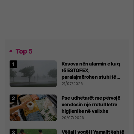
Top 5
Kosova nën alarmin e kuq
të ESTOFEX,
paralajmërohen stuhi të
fuqishme me breshër dhe
21/07/2026
erëra të forta
Pse udhëtarët me përvojë
vendosin një rrotull letre
higjienike në valixhe
20/07/2026
Vëllai i vogël i Yamalit është