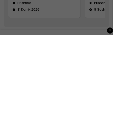
Prishtinë
Prishtinë
31 Korrik 2026
8 Gusht 20
×