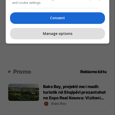
and cookie settings.
Consent
Manage options
Promo
Reklamo këtu
Baks Bay, projekti me i madh
turistik në Shqipëri prezantohet
ne Expo Real Kosova: Vizitoni
shtandin dhe zbuloni
Baks Bay
mundësitë e investimit