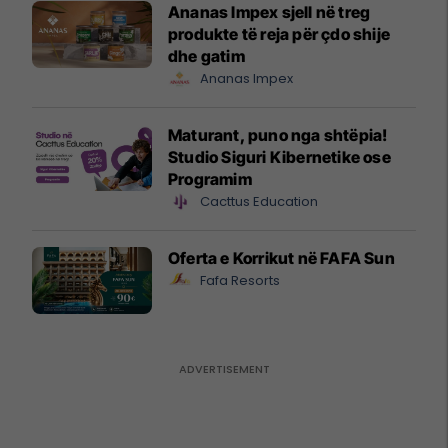
Ananas Impex sjell në treg
produkte të reja për çdo shije
dhe gatim
Ananas Impex
Maturant, puno nga shtëpia!
Studio Siguri Kibernetike ose
Programim
Cacttus Education
Oferta e Korrikut në FAFA Sun
Fafa Resorts