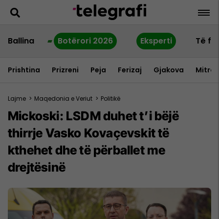
Ballina
Botërori 2026
Eksperti
Të fu
Prishtina
Prizreni
Peja
Ferizaj
Gjakova
Mitrov
Lajme
>
Maqedonia e Veriut
>
Politikë
Mickoski: LSDM duhet t’i bëjë
thirrje Vasko Kovaçevskit të
kthehet dhe të përballet me
drejtësinë