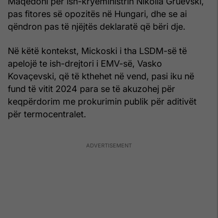
Maqedoni për ish-kryeministrin Nikolla Gruevski,
pas fitores së opozitës në Hungari, dhe se ai
qëndron pas të njëjtës deklaratë që bëri dje.
Në këtë kontekst, Mickoski i tha LSDM-së të
apelojë te ish-drejtori i EMV-së, Vasko
Kovaçevski, që të kthehet në vend, pasi iku në
fund të vitit 2024 para se të akuzohej për
keqpërdorim me prokurimin publik për aditivët
për termocentralet.