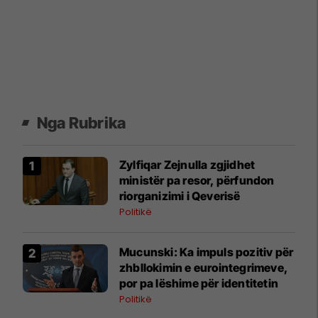
Nga Rubrika
Zylfiqar Zejnulla zgjidhet
ministër pa resor, përfundon
riorganizimi i Qeverisë
Politikë
Mucunski: Ka impuls pozitiv për
zhbllokimin e eurointegrimeve,
por pa lëshime për identitetin
Politikë