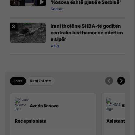
'Kosova është pjesë e Serbisë'
Serbia
Irani thotë se SHBA-të goditën
centralin bërthamor në ndërtim
e sipër
Azia
Jobs
Real Estate
Avedo Kosovo
ALTIN
Recepsioniste
Asistente e S