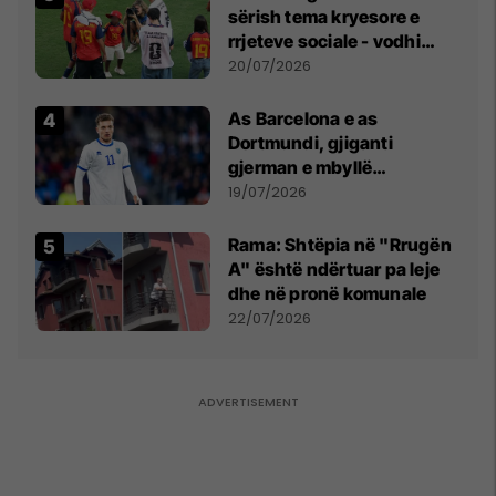
sërish tema kryesore e
rrjeteve sociale - vodhi
vëmendjen pas finales së
20/07/2026
Kupës së Botës
As Barcelona e as
Dortmundi, gjiganti
gjerman e mbyllë
marrëveshjen për Fisnik
19/07/2026
Asllanin
Rama: Shtëpia në "Rrugën
A" është ndërtuar pa leje
dhe në pronë komunale
22/07/2026