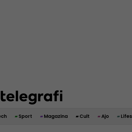
ech
Sport
Magazina
Cult
Ajo
Life