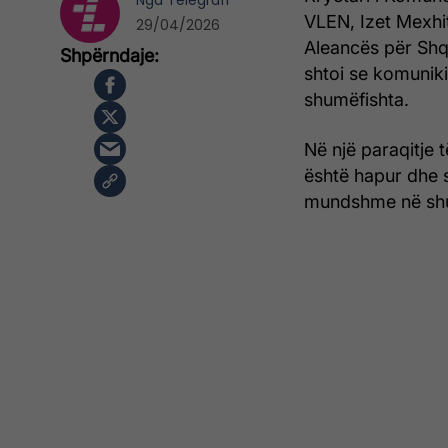
Nga
Telegrafi
VLEN, Izet Mexhit
29/04/2026
Aleancës për Shq
shtoi se komuniki
shumëfishta.
Në një paraqitje 
është hapur dhe s
mundshme në shu