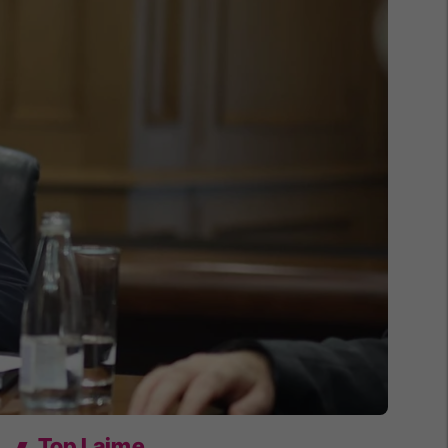
Top Lajme