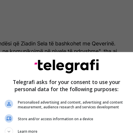
ndësi që Ziadin Sela të bashkohet me Qeverinë.
, ne komunikojmë në nivele të ndryshme", tha ai.
kuadër të rikonstruimit të ardhshëm të Qeverisë,
në departamente, si dhe rotacione të personelit.
et e mundshme të personelit, Mexhiti tha se
Telegrafi asks for your consent to use your
uk ka kundërshtim që zv. kryeministri përgjegjës
personal data for the following purposes:
 mirë, Arben Fetai të mbetet pjesë e strukturave
Personalised advertising and content, advertising and content
measurement, audience research and services development
ithashtu se në kuadër të rikonstuimit të qeverisë, do
Store and/or access information on a device
erëz që nuk do të ishin pjesë e qeverisë së re.
u iu kundëpërgjigj akuzave të BDI-së për
Learn more