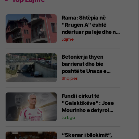
Rama: Shtëpia në
"Rrugën A" është
ndërtuar pa leje dhe në
pronë komunale
Lajme
Betonierja thyen
barrierat dhe bie
poshtë te Unaza e
Madhe në Tiranë,
Shqipëri
dyshohet për viktima
Fundi i cirkut të
"Galaktikëve": Jose
Mourinho e detyroi
Florentino Perezin të
La Liga
ndërtonte një ekip, jo të
blinte vetëm yje
​“Skenar i bllokimit”,
individualë