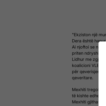
"Ekziston një mu
Dera është hapur
Ai njoftoi se në 
priten ndryshime 
Lidhur me zgjidhj
koalicioni VLEN n
për qeverisjen të
qeveritare.
Mexhiti tregoi gj
të kishte edhe nj
Mexhiti gjithasht