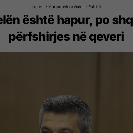
Lajme
>
Maqedonia e Veriut
>
Politikë
Selën është hapur, po sh
përfshirjes në qeveri