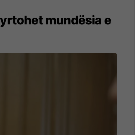
qyrtohet mundësia e