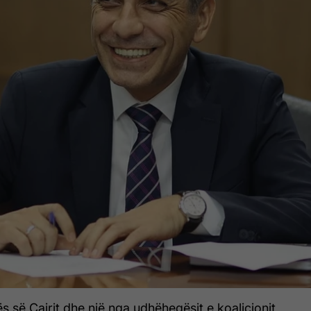
s së Çairit dhe një nga udhëheqësit e koalicionit