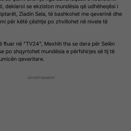
i, deklaroi se ekziston mundësia që udhëheqësi i
iptarët, Ziadin Sela, të bashkohet me qeverinë dhe
mi për këtë çështje po zhvillohet në nivele të
të ftuar në "TV24", Mexhiti tha se dera për Selën
e po shqyrtohet mundësia e përfshirjes së tij të
micën qeveritare.