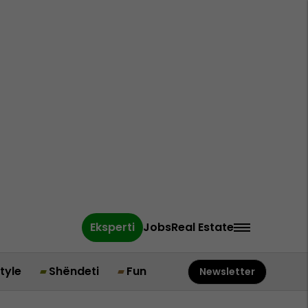
Eksperti
Jobs
Real Estate
style
Shëndeti
Fun
Newsletter