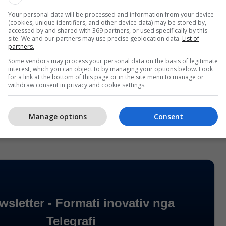
rtimeve ilegale. Ai tha se nëse BDI ka prova për
Your personal data will be processed and information from your device
gjshëm në pazarin e vjetër, le të ngrejë një ankesë.
(cookies, unique identifiers, and other device data) may be stored by,
accessed by and shared with 369 partners, or used specifically by this
site. We and our partners may use precise geolocation data.
List of
gjysmë milioni euro dhe kompania është zgjedhur në
partners.
yrën më legjitime", tha Mexhiti, kryetar i komunës
Some vendors may process your personal data on the basis of legitimate
 nga udhëheqësit e VLEN-it.
interest, which you can object to by managing your options below. Look
for a link at the bottom of this page or in the site menu to manage or
withdraw consent in privacy and cookie settings.
igjshme po shemben në Çair, ndërsa Danella
ënte fushatë," tha Mexhiti.
/Telegrafi/
Manage options
Consent