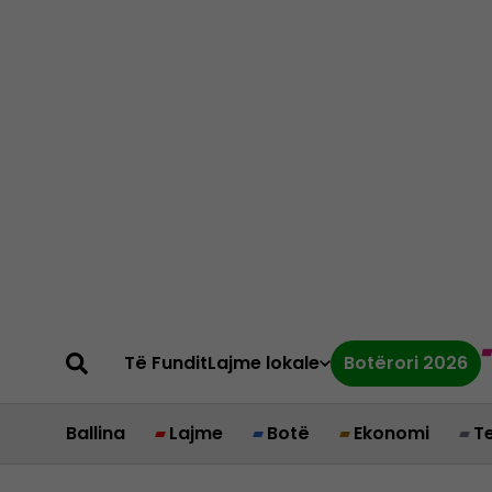
Të Fundit
Lajme lokale
Botërori 2026
Ballina
Lajme
Botë
Ekonomi
T