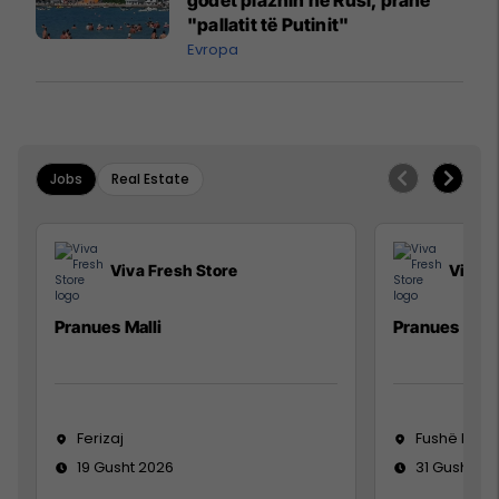
godet plazhin në Rusi, pranë
"pallatit të Putinit"
Evropa
Jobs
Real Estate
Viva Fresh Store
Viva F
Pranues Malli
Pranues mall
Ferizaj
Fushë Koso
19 Gusht 2026
31 Gusht 20