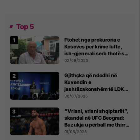
Top 5
Ftohet nga prokuroria e
Kosovës për krime lufte,
ish-gjenerali serb thotë se
dikush e tradhtoi në
02/08/2026
Beograd
Gjithçka që ndodhi në
Kuvendin e
jashtëzakonshëm të LDK-
së
30/07/2026
“Vrisni, vrisni shqiptarët”,
skandal në UFC Beograd:
Buzukja u përball me thirrje
anti-shqiptare nga
01/08/2026
tribunat