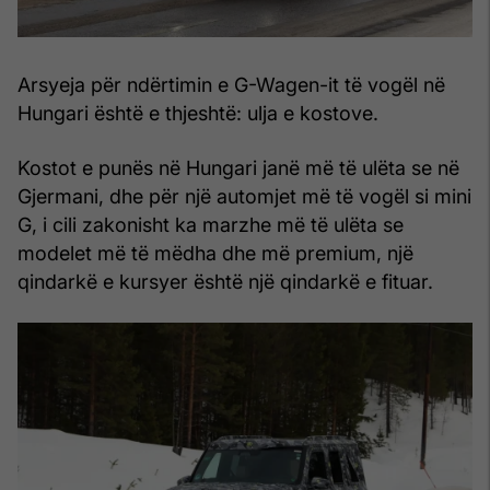
Arsyeja për ndërtimin e G-Wagen-it të vogël në
Hungari është e thjeshtë: ulja e kostove.
Kostot e punës në Hungari janë më të ulëta se në
Gjermani, dhe për një automjet më të vogël si mini
G, i cili zakonisht ka marzhe më të ulëta se
modelet më të mëdha dhe më premium, një
qindarkë e kursyer është një qindarkë e fituar.