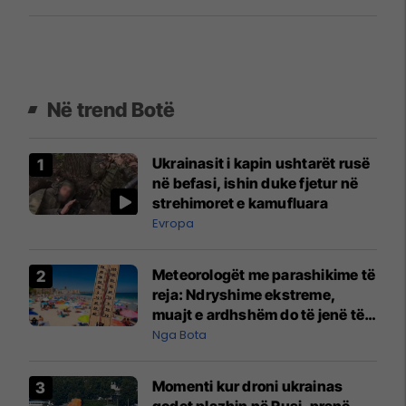
Në trend Botë
Ukrainasit i kapin ushtarët rusë
në befasi, ishin duke fjetur në
strehimoret e kamufluara
Evropa
Meteorologët me parashikime të
reja: Ndryshime ekstreme,
muajt e ardhshëm do të jenë të
pazakontë
Nga Bota
Momenti kur droni ukrainas