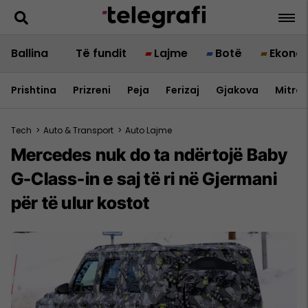
Ballina
Të fundit
Lajme
Botë
Ekono
Prishtina
Prizreni
Peja
Ferizaj
Gjakova
Mitrov
Tech
>
Auto & Transport
>
Auto Lajme
Mercedes nuk do ta ndërtojë Baby
G-Class-in e saj të ri në Gjermani
për të ulur kostot