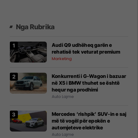
Nga Rubrika
Audi Q9 udhëheq garën e
rehatisë tek veturat premium
Marketing
Konkurrenti i G-Wagon i bazuar
në X5 i BMW thuhet se është
hequr nga prodhimi
Auto Lajme
Mercedes ‘rishpik’ SUV-in e saj
më të vogël për epokën e
automjeteve elektrike
Auto Lajme