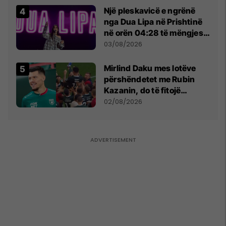
Një pleskavicë e ngrënë
nga Dua Lipa në Prishtinë
në orën 04:28 të mëngjesit
- dhe bota digjitale serbe
03/08/2026
shpall gjendjen e luftës
Mirlind Daku mes lotëve
përshëndetet me Rubin
Kazanin, do të fitojë
miliona te Spartak Moska
02/08/2026