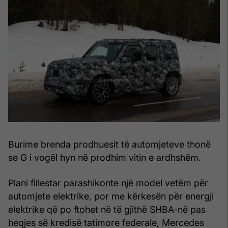
Burime brenda prodhuesit të automjeteve thonë
se G i vogël hyn në prodhim vitin e ardhshëm.
Plani fillestar parashikonte një model vetëm për
automjete elektrike, por me kërkesën për energji
elektrike që po ftohet në të gjithë SHBA-në pas
heqjes së kredisë tatimore federale, Mercedes