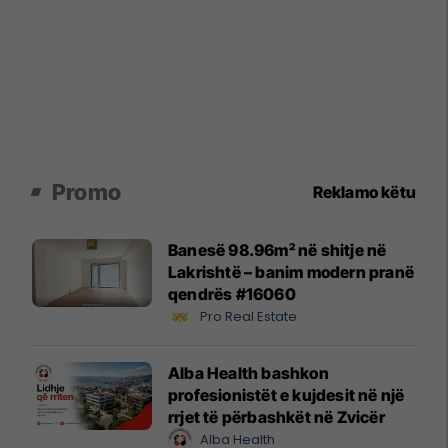
Promo
Reklamo këtu
Banesë 98.96m² në shitje në
Lakrishtë – banim modern pranë
qendrës #16060
Pro Real Estate
Alba Health bashkon
profesionistët e kujdesit në një
rrjet të përbashkët në Zvicër
Alba Health