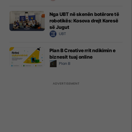
Nga UBT në skenën botërore të
robotikës: Kosova drejt Koresë
së Jugut
UBT
Plan B Creative rrit ndikimin e
biznesit tuaj online
Plan B