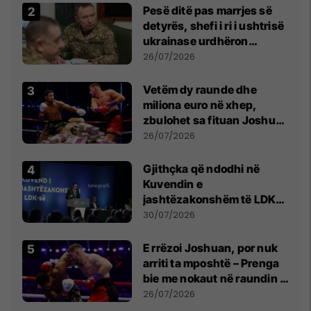
Pesë ditë pas marrjes së
detyrës, shefi i ri i ushtrisë
ukrainase urdhëron
kontroll të madh
26/07/2026
Vetëm dy raunde dhe
miliona euro në xhep,
zbulohet sa fituan Joshua
e Prenga
26/07/2026
Gjithçka që ndodhi në
Kuvendin e
jashtëzakonshëm të LDK-
së
30/07/2026
E rrëzoi Joshuan, por nuk
arriti ta mposhtë – Prenga
bie me nokaut në raundin e
dytë
26/07/2026