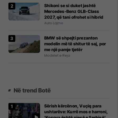
Shikoni se si duket jashtë
Mercedes-Benz GLB-Class
2027, që tani ofrohet si hibrid
Auto Lajme
BMW së shpejti prezanton
modelin më të shitur të saj, por
me një pamje tjetër
Modelet e Reja
Në trend Botë
Sërish kërcënon, Vuçiq para
ushtarëve: Kurrë mos e harroni,
'Kosova është pjesë e Serbisë'