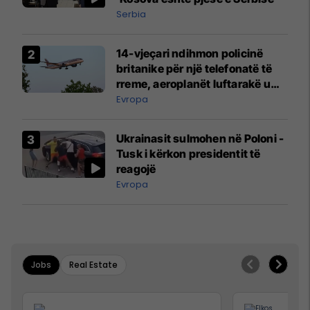
Serbia
14-vjeçari ndihmon policinë
britanike për një telefonatë të
rreme, aeroplanët luftarakë u
ngritën në ajër për të
Evropa
interceptuar fluturaken e Qatar
Airways që po shkonte drejt
Ukrainasit sulmohen në Poloni -
Mançesterit
Tusk i kërkon presidentit të
reagojë
Evropa
Jobs
Real Estate