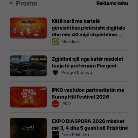
Promo
Reklamo këtu
Këtë herë me kartelë
gërvishtëse plotësisht digjitale
dhe mbi 40 mijë shpërblime
instant!
Meridian
Zgjidhni një nga katër modelet
tuaja të preferuara Peugeot
Peugot Kosova
IPKO vazhdon partneritetin me
Sunny Hill Festival 2026
IPKO
EXPO DIASPORA 2026 mbahet
më 3, 4 dhe 5 gusht në Prishtinë
Expo Prishtina