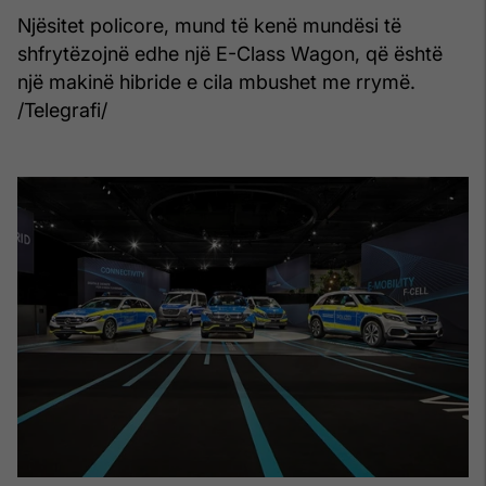
Njësitet policore, mund të kenë mundësi të
shfrytëzojnë edhe një E-Class Wagon, që është
një makinë hibride e cila mbushet me rrymë.
/Telegrafi/