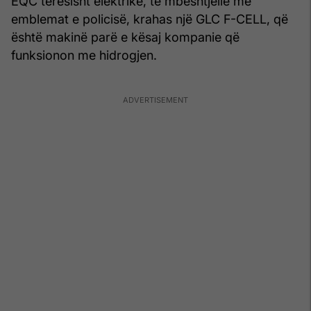
EQC tërësisht elektrike, të mbështjellë me
emblemat e policisë, krahas një GLC F-CELL, që
është makinë parë e kësaj kompanie që
funksionon me hidrogjen.