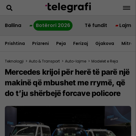
Ballina
Botërori 2026
Të fundit
Lajme
Prishtina
Prizreni
Peja
Ferizaj
Gjakova
Mitrov
Teknologji
>
Auto & Transport
>
Auto-lajme
>
Modelet e Reja
Mercedes krijoi për herë të parë një
makinë që mbushet me rrymë, që
do t’ju shërbejë forcave policore