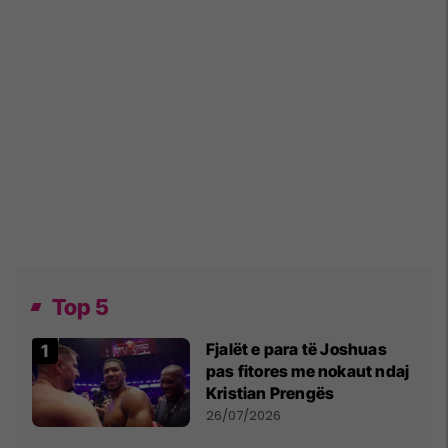
Top 5
Fjalët e para të Joshuas
pas fitores me nokaut ndaj
Kristian Prengës
26/07/2026