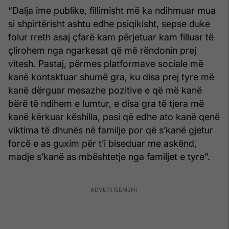
“Dalja ime publike, fillimisht më ka ndihmuar mua
si shpirtërisht ashtu edhe psiqikisht, sepse duke
folur rreth asaj çfarë kam përjetuar kam filluar të
çlirohem nga ngarkesat që më rëndonin prej
vitesh. Pastaj, përmes platformave sociale më
kanë kontaktuar shumë gra, ku disa prej tyre më
kanë dërguar mesazhe pozitive e që më kanë
bërë të ndihem e lumtur, e disa gra të tjera më
kanë kërkuar këshilla, pasi që edhe ato kanë qenë
viktima të dhunës në familje por që s’kanë gjetur
forcë e as guxim për t’i biseduar me askënd,
madje s’kanë as mbështetje nga familjet e tyre”.