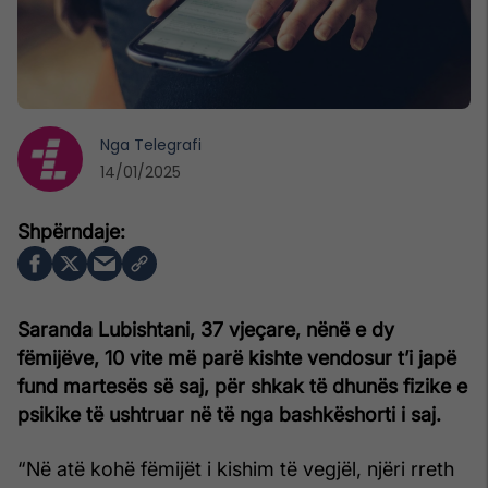
Nga
Telegrafi
14/01/2025
Saranda Lubishtani, 37 vjeçare, nënë e dy
fëmijëve, 10 vite më parë kishte vendosur t’i japë
fund martesës së saj, për shkak të dhunës fizike e
psikike të ushtruar në të nga bashkëshorti i saj.
“Në atë kohë fëmijët i kishim të vegjël, njëri rreth