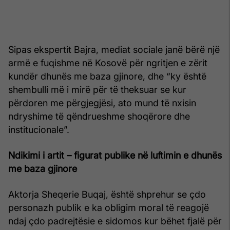
Sipas ekspertit Bajra, mediat sociale janë bërë një
armë e fuqishme në Kosovë për ngritjen e zërit
kundër dhunës me baza gjinore, dhe “ky është
shembulli më i mirë për të theksuar se kur
përdoren me përgjegjësi, ato mund të nxisin
ndryshime të qëndrueshme shoqërore dhe
institucionale”.
Ndikimi i artit – figurat publike në luftimin e dhunës
me baza gjinore
Aktorja Sheqerie Buqaj, është shprehur se çdo
personazh publik e ka obligim moral të reagojë
ndaj çdo padrejtësie e sidomos kur bëhet fjalë për