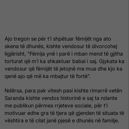
Ajo tregon se për t’i shpëtuar fëmijët nga ato
skena të dhunës, kishte vendosur të divorcohej
ligjërisht, “Fëmija ynë i parë i mban mend të gjitha
torturat që m’i ka shkaktuar babai i saj. Gjykata ka
vendosur që fëmijët të jetojnë me mua dhe kjo ka
qenë ajo që më ka mbajtur të fortë”.
Ndërsa, para pak vitesh pasi kishte rimarrë vetën
Saranda kishte vendos historinë e saj ta ndante
me publikun përmes rrjeteve sociale, për t’i
motivuar edhe gra të tjera që gjenden të situata të
vështira e të cilat janë pjesë e dhunës në familje.