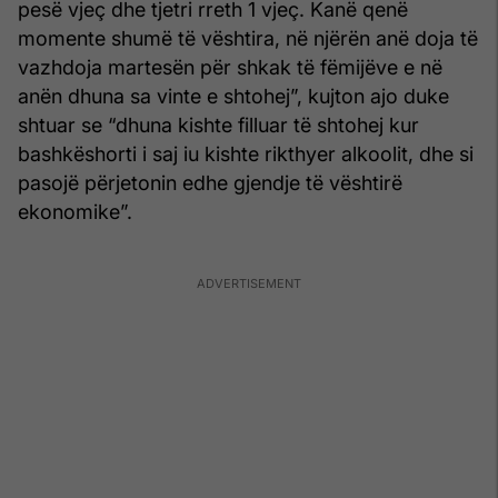
pesë vjeç dhe tjetri rreth 1 vjeç. Kanë qenë
momente shumë të vështira, në njërën anë doja të
vazhdoja martesën për shkak të fëmijëve e në
anën dhuna sa vinte e shtohej”, kujton ajo duke
shtuar se “dhuna kishte filluar të shtohej kur
bashkëshorti i saj iu kishte rikthyer alkoolit, dhe si
pasojë përjetonin edhe gjendje të vështirë
ekonomike”.