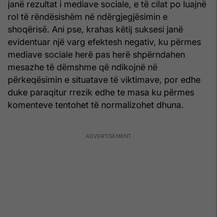
janë rezultat i mediave sociale, e të cilat po luajnë
rol të rëndësishëm në ndërgjegjësimin e
shoqërisë. Ani pse, krahas këtij suksesi janë
evidentuar një varg efektesh negativ, ku përmes
mediave sociale herë pas herë shpërndahen
mesazhe të dëmshme që ndikojnë në
përkeqësimin e situatave të viktimave, por edhe
duke paraqitur rrezik edhe te masa ku përmes
komenteve tentohet të normalizohet dhuna.