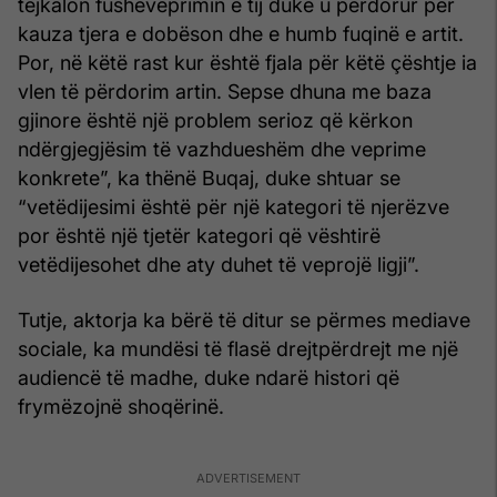
tejkalon fushëveprimin e tij duke u përdorur për
kauza tjera e dobëson dhe e humb fuqinë e artit.
Por, në këtë rast kur është fjala për këtë çështje ia
vlen të përdorim artin. Sepse dhuna me baza
gjinore është një problem serioz që kërkon
ndërgjegjësim të vazhdueshëm dhe veprime
konkrete”, ka thënë Buqaj, duke shtuar se
“vetëdijesimi është për një kategori të njerëzve
por është një tjetër kategori që vështirë
vetëdijesohet dhe aty duhet të veprojë ligji”.
Tutje, aktorja ka bërë të ditur se përmes mediave
sociale, ka mundësi të flasë drejtpërdrejt me një
audiencë të madhe, duke ndarë histori që
frymëzojnë shoqërinë.