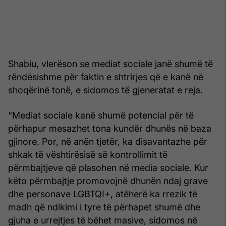
Shabiu, vlerëson se mediat sociale janë shumë të
rëndësishme për faktin e shtrirjes që e kanë në
shoqërinë tonë, e sidomos të gjeneratat e reja.
“Mediat sociale kanë shumë potencial për të
përhapur mesazhet tona kundër dhunës në baza
gjinore. Por, në anën tjetër, ka disavantazhe për
shkak të vështirësisë së kontrollimit të
përmbajtjeve që plasohen në media sociale. Kur
këto përmbajtje promovojnë dhunën ndaj grave
dhe personave LGBTQI+, atëherë ka rrezik të
madh që ndikimi i tyre të përhapet shumë dhe
gjuha e urrejtjes të bëhet masive, sidomos në