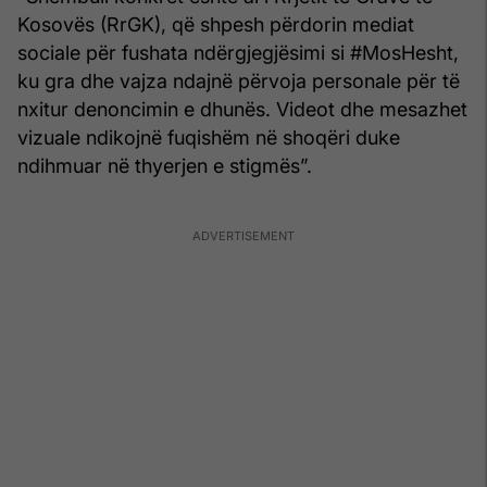
Kosovës (RrGK), që shpesh përdorin mediat
sociale për fushata ndërgjegjësimi si #MosHesht,
ku gra dhe vajza ndajnë përvoja personale për të
nxitur denoncimin e dhunës. Videot dhe mesazhet
vizuale ndikojnë fuqishëm në shoqëri duke
ndihmuar në thyerjen e stigmës”.