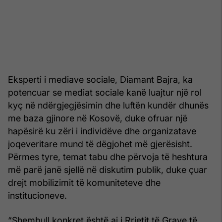
Eksperti i mediave sociale, Diamant Bajra, ka
potencuar se mediat sociale kanë luajtur një rol
kyç në ndërgjegjësimin dhe luftën kundër dhunës
me baza gjinore në Kosovë, duke ofruar një
hapësirë ku zëri i individëve dhe organizatave
joqeveritare mund të dëgjohet më gjerësisht.
Përmes tyre, temat tabu dhe përvoja të heshtura
më parë janë sjellë në diskutim publik, duke çuar
drejt mobilizimit të komuniteteve dhe
institucioneve.
“Shembull konkret është ai i Rrjetit të Grave të