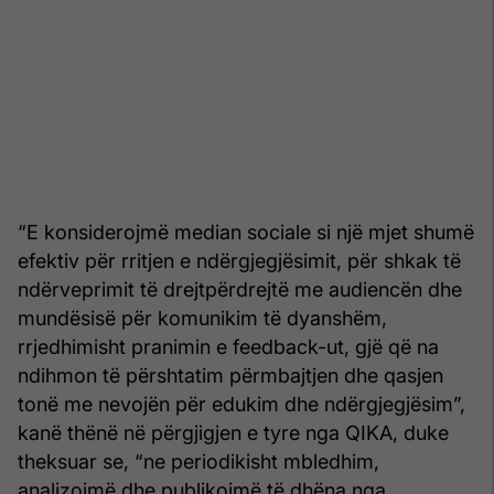
“E konsiderojmë median sociale si një mjet shumë
efektiv për rritjen e ndërgjegjësimit, për shkak të
ndërveprimit të drejtpërdrejtë me audiencën dhe
mundësisë për komunikim të dyanshëm,
rrjedhimisht pranimin e feedback-ut, gjë që na
ndihmon të përshtatim përmbajtjen dhe qasjen
tonë me nevojën për edukim dhe ndërgjegjësim”,
kanë thënë në përgjigjen e tyre nga QIKA, duke
theksuar se, “ne periodikisht mbledhim,
analizojmë dhe publikojmë të dhëna nga