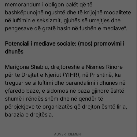
memorandum i obligon palët që të
bashkëpunojnë ngushtë dhe të krijojnë modalitete
në luftimin e seksizmit, gjuhës së urrejtjes dhe
pengesave që gratë hasin në fushën e mediave“.
Potenciali i mediave sociale: (mos) promovimi i
dhunës
Marigona Shabiu, drejtoreshë e Nismës Rinore
për të Drejtat e Njeriut (YIHR), në Prishtinë, ka
treguar se si luftimi dhe parandalimi i dhunës në
çfarëdo baze, e sidomos në baza gjinore është
shumë i rëndësishëm dhe në qendër të
përpjekjeve të organizatës që drejton është liria,
barazia e drejtësia.