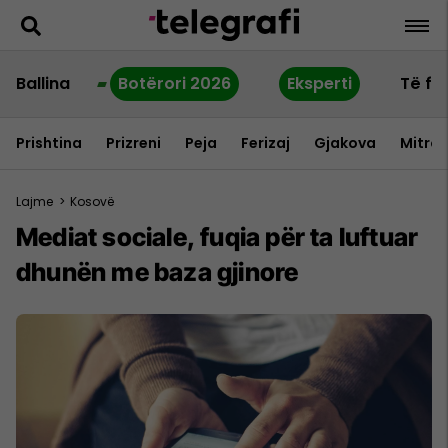
Ballina
Botërori 2026
Eksperti
Të fu
Prishtina
Prizreni
Peja
Ferizaj
Gjakova
Mitrov
Lajme
>
Kosovë
Mediat sociale, fuqia për ta luftuar
dhunën me baza gjinore