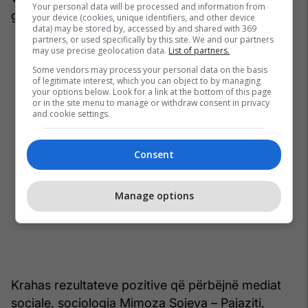
Your personal data will be processed and information from
gjinore“.
your device (cookies, unique identifiers, and other device
data) may be stored by, accessed by and shared with 369
partners, or used specifically by this site. We and our partners
may use precise geolocation data.
List of partners.
Some vendors may process your personal data on the basis
of legitimate interest, which you can object to by managing
your options below. Look for a link at the bottom of this page
or in the site menu to manage or withdraw consent in privacy
and cookie settings.
Consent
Manage options
Krahas rezultateve pozitive që përbëjnë mediat
sociale, sociologia Mimoza Sojeva – Pajaziti,