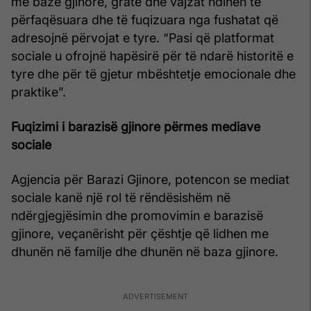
me bazë gjinore, gratë dhe vajzat ndihen të
përfaqësuara dhe të fuqizuara nga fushatat që
adresojnë përvojat e tyre. “Pasi që platformat
sociale u ofrojnë hapësirë për të ndarë historitë e
tyre dhe për të gjetur mbështetje emocionale dhe
praktike”.
Fuqizimi i barazisë gjinore përmes mediave
sociale
Agjencia për Barazi Gjinore, potencon se mediat
sociale kanë një rol të rëndësishëm në
ndërgjegjësimin dhe promovimin e barazisë
gjinore, veçanërisht për çështje që lidhen me
dhunën në familje dhe dhunën në baza gjinore.