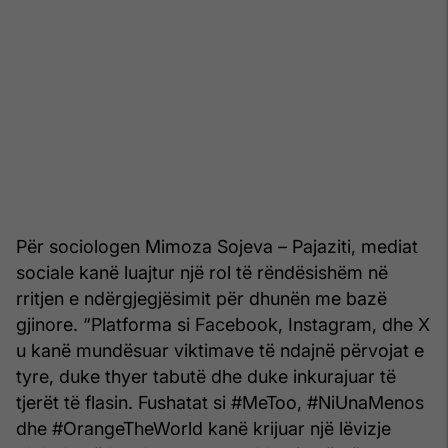
Për sociologen Mimoza Sojeva – Pajaziti, mediat
sociale kanë luajtur një rol të rëndësishëm në
rritjen e ndërgjegjësimit për dhunën me bazë
gjinore. “Platforma si Facebook, Instagram, dhe X
u kanë mundësuar viktimave të ndajnë përvojat e
tyre, duke thyer tabutë dhe duke inkurajuar të
tjerët të flasin. Fushatat si #MeToo, #NiUnaMenos
dhe #OrangeTheWorld kanë krijuar një lëvizje