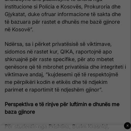
institucione si Policia e Kosovës, Prokuroria dhe
Gjykatat, duke ofruar informacione të sakta dhe
të bazuara për rastet e dhunës me bazë gjinore
në Kosovë”.
Ndërsa, sa i përket privatësisë së viktimave,
sidomos në rastet kur, QIKA, raportojnë apo
shkruajnë për raste specifike, për ato mbetet
qenësore që të mbrohet privatësia dhe integriteti i
viktimave andaj, “kujdesemi që të respektojmë
me përpikëri kodin e etikës dhe të ndjekim
parimet e raportimit të ndjeshëm gjinor”.
Perspektiva e të rinjve për luftimin e dhunës me
baza gjinore
×
Për studentin nga Prishtina, Burim Krasniqi,