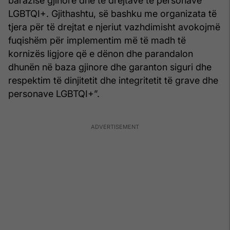
barazisë gjinore dhe të drejtave të personave
LGBTQI+. Gjithashtu, së bashku me organizata të
tjera për të drejtat e njeriut vazhdimisht avokojmë
fuqishëm për implementim më të madh të
kornizës ligjore që e dënon dhe parandalon
dhunën në baza gjinore dhe garanton siguri dhe
respektim të dinjitetit dhe integritetit të grave dhe
personave LGBTQI+”.