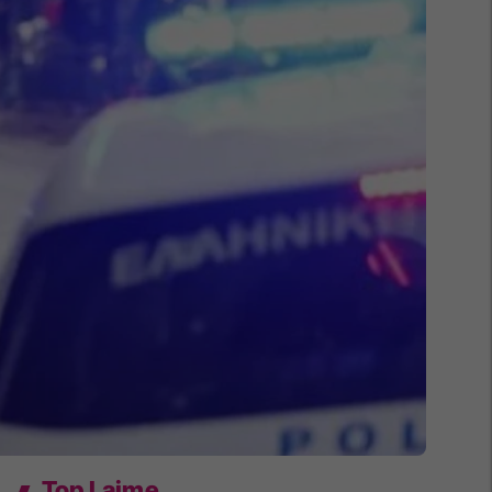
Top Lajme