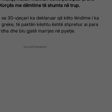
të Korçës me dëmtime të shumta në trup.
 se 30-vjeçari ka deklaruar që këto lëndime i ka
 greke, të paktën kështu është shprehur ai para
dha dhe blu gjatë marrjes në pyetje.