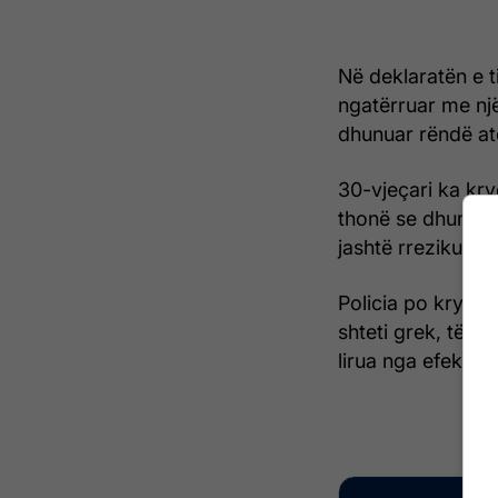
Në deklaratën e t
ngatërruar me një
dhunuar rëndë at
30-vjeçari ka kry
thonë se dhuna e 
jashtë rrezikut pë
Policia po kryen 
shteti grek, të ci
lirua nga efektivë