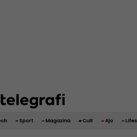
ech
Sport
Magazina
Cult
Ajo
Life