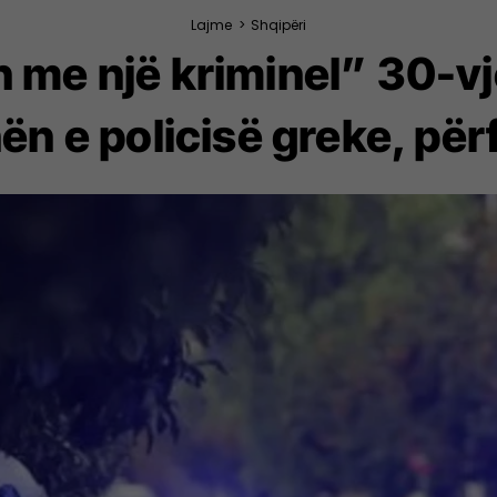
Lajme
>
Shqipëri
 me një kriminel” 30-vje
 e policisë greke, për