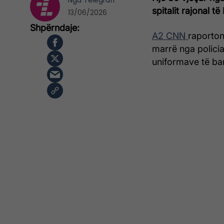
Nga
Telegrafi
spitalit rajonal 
13/06/2026
A2 CNN
raporton
marrë nga policia
uniformave të bar