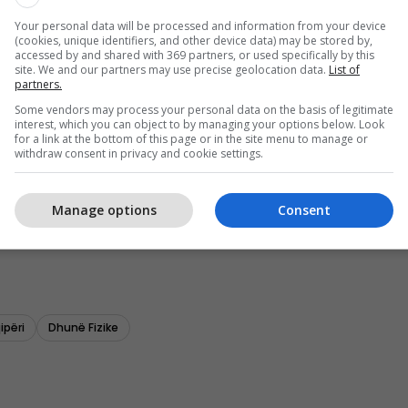
Your personal data will be processed and information from your device
(cookies, unique identifiers, and other device data) may be stored by,
accessed by and shared with 369 partners, or used specifically by this
site. We and our partners may use precise geolocation data.
List of
partners.
Some vendors may process your personal data on the basis of legitimate
interest, which you can object to by managing your options below. Look
for a link at the bottom of this page or in the site menu to manage or
withdraw consent in privacy and cookie settings.
Manage options
Consent