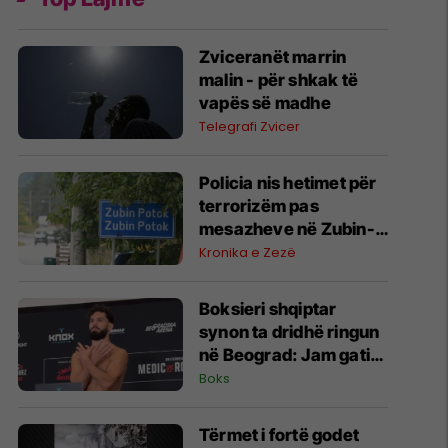
Zviceranët marrin
malin - për shkak të
vapës së madhe
Telegrafi Zvicer
Policia nis hetimet për
terrorizëm pas
mesazheve në Zubin-
Potok
Kronika e Zezë
Boksieri shqiptar
synon ta dridhë ringun
në Beograd: Jam gati,
Zoti e bekoftë
Boks
Shqipërinë
Tërmet i fortë godet