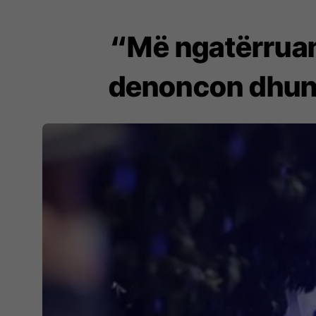
“Më ngatërruan
denoncon dhunën