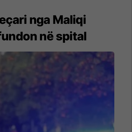
çari nga Maliqi
fundon në spital