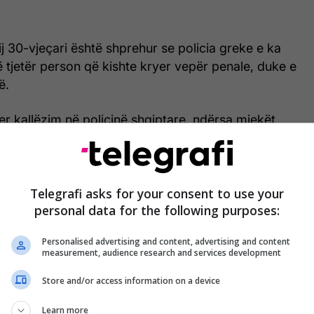
ij 30-vjeçari është shprehur se policia greke e ka
 tjetër person që kishte kryer vepër penale, duke e
ë.
er kallëzim në policinë shqiptare, ndërsa mjekët
ushtruar ka lënë disa trauma në trupin e të riut, por
r jetën.
procedurat e nevojshme për të riun e kthyer nga
Telegrafi asks for your consent to use your
personal data for the following purposes:
lit nuk i është ofruar as ndihmë mjekësore pasi u
t grekë.
Personalised advertising and content, advertising and content
measurement, audience research and services development
Store and/or access information on a device
Learn more