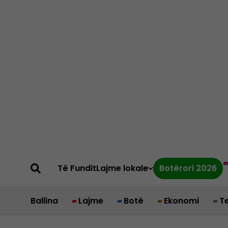
Të Fundit
Lajme lokale
Botërori 2026
Ballina
Lajme
Botë
Ekonomi
T