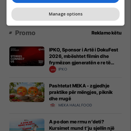
Manage options
Promo
Reklamo këtu
IPKO, Sponsor i Artë i DokuFest
2026, mbështet filmin dhe
frymëzon gjeneratën e re të
krijuesve
IPKO
Pashtetat MEKA - zgjedhje
praktike për mëngjes, piknik
dhe rrugë
MEKA HALAL FOOD
A po don me rrnu n’deti?
Kursimet mund t’ju sjellin një