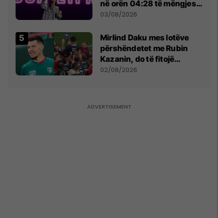
në orën 04:28 të mëngjesit
- dhe bota digjitale serbe
03/08/2026
shpall gjendjen e luftës
Mirlind Daku mes lotëve
përshëndetet me Rubin
Kazanin, do të fitojë
miliona te Spartak Moska
02/08/2026