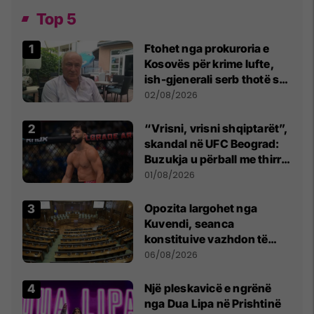
Top 5
Ftohet nga prokuroria e
Kosovës për krime lufte,
ish-gjenerali serb thotë se
dikush e tradhtoi në
02/08/2026
Beograd
“Vrisni, vrisni shqiptarët”,
skandal në UFC Beograd:
Buzukja u përball me thirrje
anti-shqiptare nga
01/08/2026
tribunat
Opozita largohet nga
Kuvendi, seanca
konstituive vazhdon të
shtunën në orën 11:00
06/08/2026
Një pleskavicë e ngrënë
nga Dua Lipa në Prishtinë