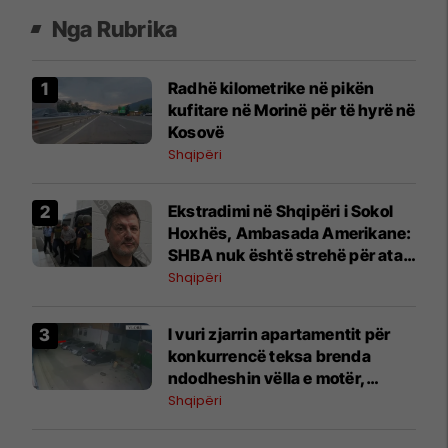
Nga Rubrika
​Radhë kilometrike në pikën
kufitare në Morinë për të hyrë në
Kosovë
Shqipëri
Ekstradimi në Shqipëri i Sokol
Hoxhës, Ambasada Amerikane:
SHBA nuk është strehë për ata
që keqpërdorin emigracioni për
Shqipëri
t’i shpëtuar ligjit
I vuri zjarrin apartamentit për
konkurrencë teksa brenda
ndodheshin vëlla e motër,
arrestohet 33-vjeçari në Vlorë
Shqipëri