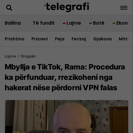
Ballina
Të fundit
Lajme
Botë
Ekono
Prishtina
Prizreni
Peja
Ferizaj
Gjakova
Mitrov
Lajme
>
Shqipëri
Mbyllja e TikTok, Rama: Procedura
ka përfunduar, rrezikoheni nga
hakerat nëse përdorni VPN falas