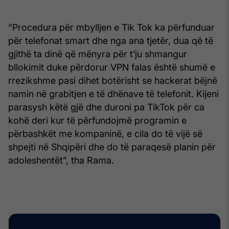
“Procedura për mbylljen e Tik Tok ka përfunduar
për telefonat smart dhe nga ana tjetër, dua që të
gjithë ta dinë që mënyra për t’ju shmangur
bllokimit duke përdorur VPN falas është shumë e
rrezikshme pasi dihet botërisht se hackerat bëjnë
namin në grabitjen e të dhënave të telefonit. Kijeni
parasysh këtë gjë dhe duroni pa TikTok për ca
kohë deri kur të përfundojmë programin e
përbashkët me kompaninë, e cila do të vijë së
shpejti në Shqipëri dhe do të paraqesë planin për
adoleshentët”, tha Rama.