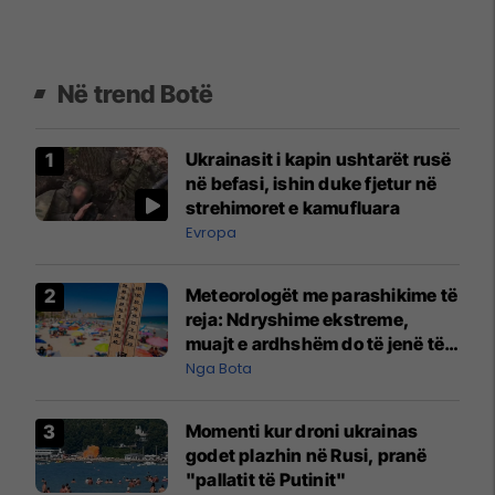
Në trend Botë
Ukrainasit i kapin ushtarët rusë
në befasi, ishin duke fjetur në
strehimoret e kamufluara
Evropa
Meteorologët me parashikime të
reja: Ndryshime ekstreme,
muajt e ardhshëm do të jenë të
pazakontë
Nga Bota
Momenti kur droni ukrainas
godet plazhin në Rusi, pranë
"pallatit të Putinit"