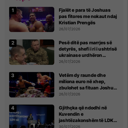
Fjalët e para të Joshuas
pas fitores me nokaut ndaj
Kristian Prengës
26/07/2026
Pesë ditë pas marrjes së
detyrës, shefi i ri i ushtrisë
ukrainase urdhëron
kontroll të madh
26/07/2026
Vetëm dy raunde dhe
miliona euro në xhep,
zbulohet sa fituan Joshua
e Prenga
26/07/2026
Gjithçka që ndodhi në
Kuvendin e
jashtëzakonshëm të LDK-
së
30/07/2026