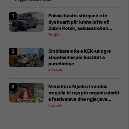
Policia bastis shtëpinë e të
dyshuarit për krime lufte në
Zubin Potok, sekuestrohen
prova
Drejtësi
Sindikata e Re e KEK-ut ngre
shqetësime për kushtet e
punëtorëve
Kosovë
Ministria e Mjedisit vendos
rregulla të reja për organizatorët
e festivaleve dhe ngjarjeve
publike
Kosovë