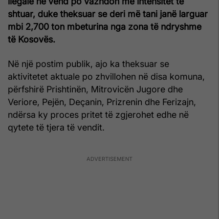
ilegale në vend po vazhdon me intensitet të
shtuar, duke theksuar se deri më tani janë larguar
mbi 2,700 ton mbeturina nga zona të ndryshme
të Kosovës.
Në një postim publik, ajo ka theksuar se
aktivitetet aktuale po zhvillohen në disa komuna,
përfshirë Prishtinën, Mitrovicën Jugore dhe
Veriore, Pejën, Deçanin, Prizrenin dhe Ferizajn,
ndërsa ky proces pritet të zgjerohet edhe në
qytete të tjera të vendit.