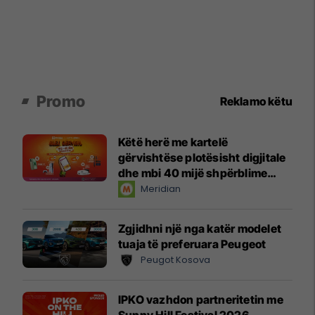
Promo
Reklamo këtu
Këtë herë me kartelë
gërvishtëse plotësisht digjitale
dhe mbi 40 mijë shpërblime
instant!
Meridian
Zgjidhni një nga katër modelet
tuaja të preferuara Peugeot
Peugot Kosova
IPKO vazhdon partneritetin me
Sunny Hill Festival 2026