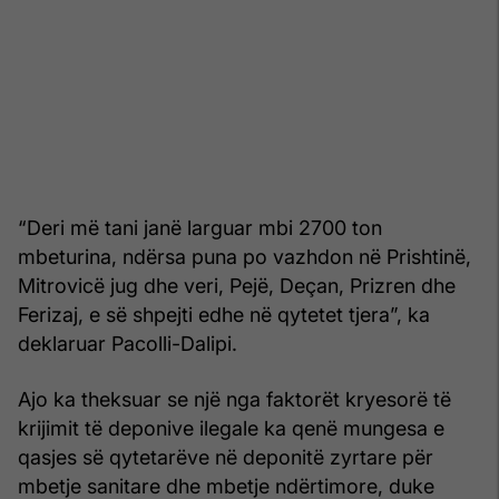
“Deri më tani janë larguar mbi 2700 ton
mbeturina, ndërsa puna po vazhdon në Prishtinë,
Mitrovicë jug dhe veri, Pejë, Deçan, Prizren dhe
Ferizaj, e së shpejti edhe në qytetet tjera”, ka
deklaruar Pacolli-Dalipi.
Ajo ka theksuar se një nga faktorët kryesorë të
krijimit të deponive ilegale ka qenë mungesa e
qasjes së qytetarëve në deponitë zyrtare për
mbetje sanitare dhe mbetje ndërtimore, duke