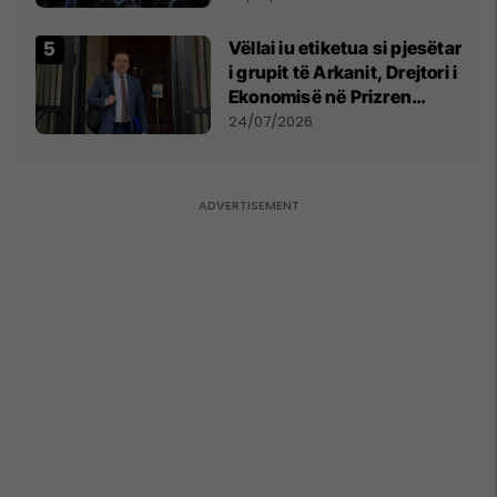
Vëllai iu etiketua si pjesëtar
i grupit të Arkanit, Drejtori i
Ekonomisë në Prizren
mohon pretendimet
24/07/2026