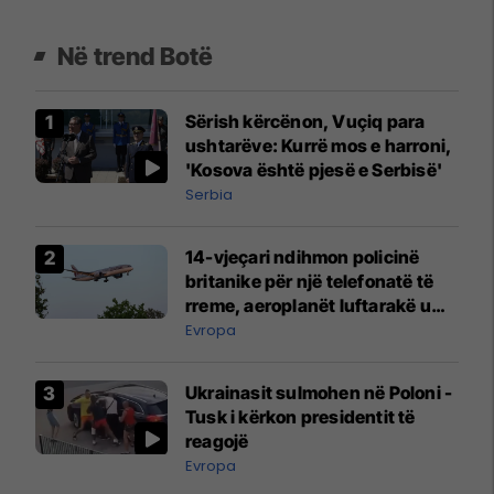
Në trend Botë
Sërish kërcënon, Vuçiq para
ushtarëve: Kurrë mos e harroni,
'Kosova është pjesë e Serbisë'
Serbia
14-vjeçari ndihmon policinë
britanike për një telefonatë të
rreme, aeroplanët luftarakë u
ngritën në ajër për të
Evropa
interceptuar fluturaken e Qatar
Airways që po shkonte drejt
Ukrainasit sulmohen në Poloni -
Mançesterit
Tusk i kërkon presidentit të
reagojë
Evropa