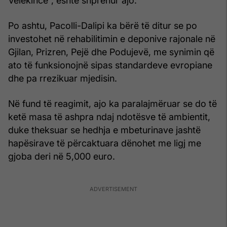
Velekincë”, është shprehur ajo.
Po ashtu, Pacolli-Dalipi ka bërë të ditur se po
investohet në rehabilitimin e deponive rajonale në
Gjilan, Prizren, Pejë dhe Podujevë, me synimin që
ato të funksionojnë sipas standardeve evropiane
dhe pa rrezikuar mjedisin.
Në fund të reagimit, ajo ka paralajmëruar se do të
ketë masa të ashpra ndaj ndotësve të ambientit,
duke theksuar se hedhja e mbeturinave jashtë
hapësirave të përcaktuara dënohet me ligj me
gjoba deri në 5,000 euro.