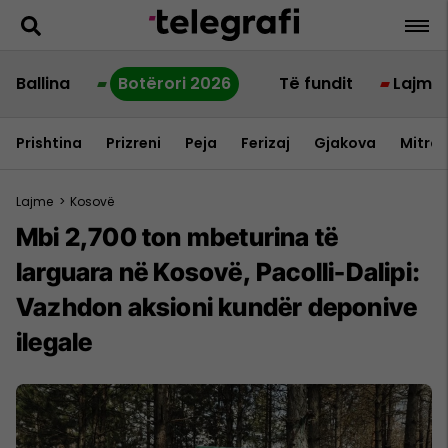
Ballina
Botërori 2026
Të fundit
Lajme
Prishtina
Prizreni
Peja
Ferizaj
Gjakova
Mitrov
Lajme
>
Kosovë
Mbi 2,700 ton mbeturina të
larguara në Kosovë, Pacolli-Dalipi:
Vazhdon aksioni kundër deponive
ilegale