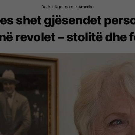
Botë
>
Nga-bota
>
Amerika
s shet gjësendet person
ë revolet – stolitë dhe 