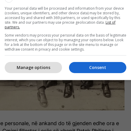
Your personal data will be processed and information from your device
(cookies, unique identifiers, and other device data) may be stored by,
accessed by and shared with 369 partners, or used specifically by this
site. We and our partners may use precise geolocation data.
List of
partners.
Some vendors may process your personal data on the basis of legitimate
interest, which you can object to by managing your options below. Look
for a link at the bottom of this page or in the site menu to manage or
withdraw consent in privacy and cookie settings.
Manage options
Consent
ve personale, në ankand do të gjenden edhe ora e
ë. Çmimi fillestar i orës së xhepit Patek Philippe i