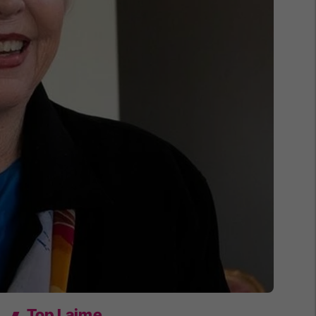
Top Lajme