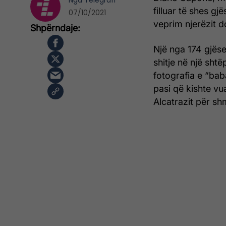
Nga
Telegrafi
filluar të shes g
07/10/2021
veprim njerëzit do
Një nga 174 gjës
shitje në një sht
fotografia e “baba
pasi që kishte vu
Alcatrazit për sh