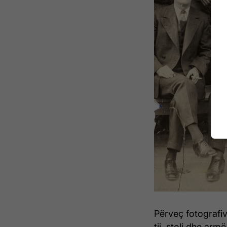
Përveç fotografi
tij, stoli dhe arm