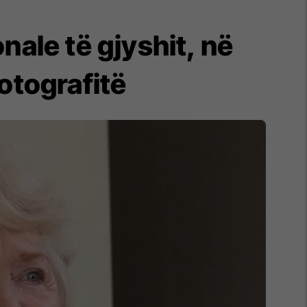
ale të gjyshit, në
fotografitë