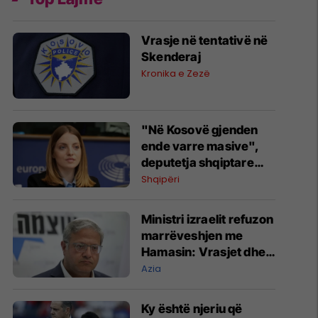
Vrasje në tentativë në
Skenderaj
Kronika e Zezë
"Në Kosovë gjenden
ende varre masive",
deputetja shqiptare
kundërshton
Shqipëri
konsullatën serbe në
Shkodër: Të dielën
Ministri izraelit refuzon
protestë
marrëveshjen me
Hamasin: Vrasjet dhe
shpërngulja e
Azia
palestinezëve duhet të
vazhdojnë
Ky është njeriu që