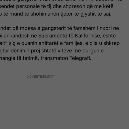
jësendet personale të tij dhe shpreson që me këtë
 të mund të shohin anën tjetër të gjyshit të saj.
endet që mbesa e gangsterit të famshëm i nxori në
ëpi ankandesh në Sacramento të Kalifornisë, është
it” siç e quanin anëtarët e familjes, e cila u shkrep
ajtur dënimin prej shtatë viteve me burgun e
mangie të tatimit, transmeton Telegrafi.