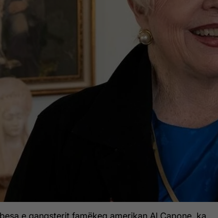
besa e gangsterit famëkeq amerikan Al Capone, ka