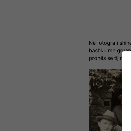
Në fotografi shih
bashku me gruan 
pronës së tij në P