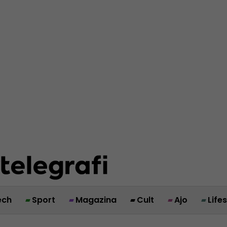
ech
Sport
Magazina
Cult
Ajo
Life