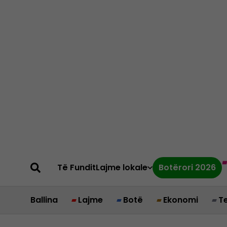
Të Fundit
Lajme lokale
Botërori 2026
Ballina
Lajme
Botë
Ekonomi
T