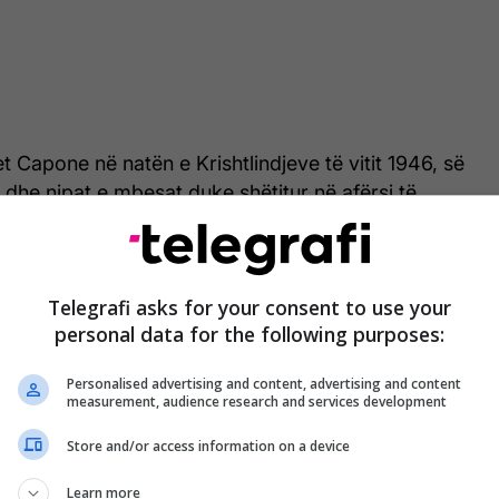
et Capone në natën e Krishtlindjeve të vitit 1946, së
dhe nipat e mbesat duke shëtitur në afërsi të
alm Island të Floridës.
Telegrafi asks for your consent to use your
personal data for the following purposes:
Personalised advertising and content, advertising and content
measurement, audience research and services development
Store and/or access information on a device
Learn more