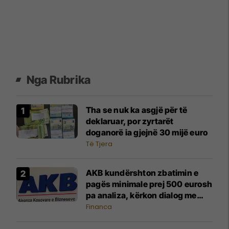
Nga Rubrika
Tha se nuk ka asgjë për të
deklaruar, por zyrtarët
doganorë ia gjejnë 30 mijë euro
Të Tjera
AKB kundërshton zbatimin e
pagës minimale prej 500 eurosh
pa analiza, kërkon dialog me
Qeverinë
Financa