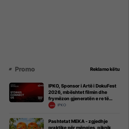
Promo
Reklamo këtu
IPKO, Sponsor i Artë i DokuFest
2026, mbështet filmin dhe
frymëzon gjeneratën e re të
krijuesve
IPKO
Pashtetat MEKA - zgjedhje
praktike për mëngjes, piknik