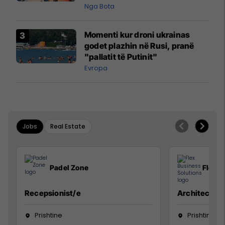
pazakontë
Nga Bota
Momenti kur droni ukrainas
godet plazhin në Rusi, pranë
"pallatit të Putinit"
Evropa
Jobs
Real Estate
Padel Zone
Flex B
Recepsionist/e
Architect
Prishtine
Prishtinë