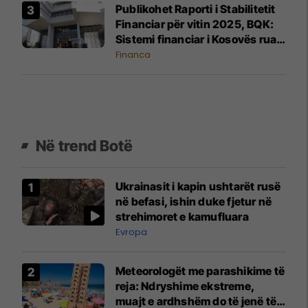
Publikohet Raporti i Stabilitetit
Financiar për vitin 2025, BQK:
Sistemi financiar i Kosovës ruan
stabilitet të lartë dhe
Financa
qëndrueshmëri ndaj rreziqeve
Në trend Botë
Ukrainasit i kapin ushtarët rusë
në befasi, ishin duke fjetur në
strehimoret e kamufluara
Evropa
Meteorologët me parashikime të
reja: Ndryshime ekstreme,
muajt e ardhshëm do të jenë të