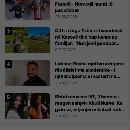
Francë – Norvegji mund të
pezullohet
25/06/2026
Çifti i ri nga Zvicra zhvendoset
në Kosovë dhe hap kamping
familjar: "Nuk jemi penduar
asnjë ditë"
01/07/2026
Labinot Rexha njofton arritjen e
rëndësishme akademike - i
njihet diploma e masterit në
Psikologji në Zvicër
29/06/2026
Shtatzënia me IVF, Xheneta i
reagon ashpër Xhuli Nurës: Ke
gabuar, ndjenjën e babait nuk
mund t'ia plotësosh kurrë
28/06/2026