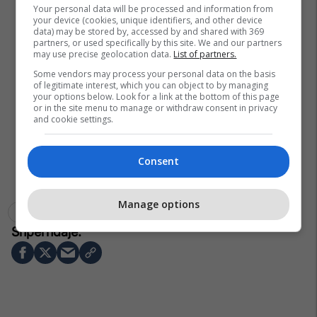
Your personal data will be processed and information from
your device (cookies, unique identifiers, and other device
data) may be stored by, accessed by and shared with 369
partners, or used specifically by this site. We and our partners
may use precise geolocation data.
List of partners.
Some vendors may process your personal data on the basis
of legitimate interest, which you can object to by managing
your options below. Look for a link at the bottom of this page
or in the site menu to manage or withdraw consent in privacy
and cookie settings.
Consent
Manage options
Malësia E Madhe
Koplik
Shkodër