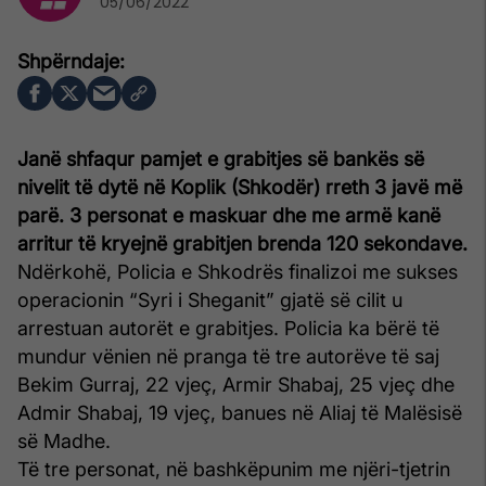
05/06/2022
Janë shfaqur pamjet e grabitjes së bankës së
nivelit të dytë në Koplik (Shkodër) rreth 3 javë më
parë. 3 personat e maskuar dhe me armë kanë
arritur të kryejnë grabitjen brenda 120 sekondave.
Ndërkohë, Policia e Shkodrës finalizoi me sukses
operacionin “Syri i Sheganit” gjatë së cilit u
arrestuan autorët e grabitjes. Policia ka bërë të
mundur vënien në pranga të tre autorëve të saj
Bekim Gurraj, 22 vjeç, Armir Shabaj, 25 vjeç dhe
Admir Shabaj, 19 vjeç, banues në Aliaj të Malësisë
së Madhe.
Të tre personat, në bashkëpunim me njëri-tjetrin