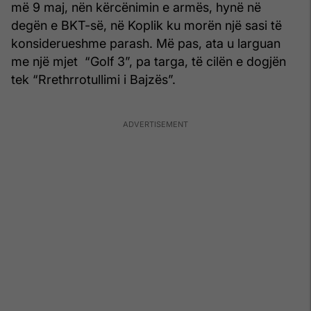
më 9 maj, nën kërcënimin e armës, hynë në
degën e BKT-së, në Koplik ku morën një sasi të
konsiderueshme parash. Më pas, ata u larguan
me një mjet “Golf 3”, pa targa, të cilën e dogjën
tek “Rrethrrotullimi i Bajzës”.