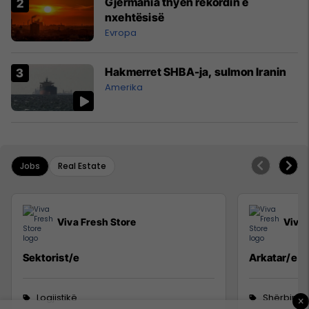
Gjermania thyen rekordin e
nxehtësisë
Evropa
Hakmerret SHBA-ja, sulmon Iranin
Amerika
Jobs
Real Estate
Viva Fresh Store
Viva 
Sektorist/e
Arkatar/e
Logjistikë
Shërbime 
×