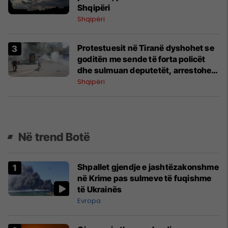
Shqipëri
Shqipëri
Protestuesit në Tiranë dyshohet se
goditën me sende të forta policët
dhe sulmuan deputetët, arrestohen
19 persona
Shqipëri
Në trend Botë
Shpallet gjendje e jashtëzakonshme
në Krime pas sulmeve të fuqishme
të Ukrainës
Evropa