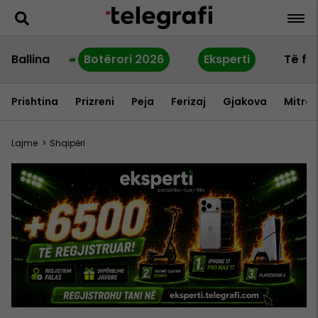
Ballina
Botërori 2026
Eksperti
Të fu
Prishtina
Prizreni
Peja
Ferizaj
Gjakova
Mitrov
Lajme
>
Shqipëri