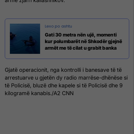
armë zjarri kallashnikov.
Gati 30 metra nën ujë, momenti
kur polumbarët në Shkodër gjejnë
armët me të cilat u grabit banka
Gjatë operacionit, nga kontrolli i banesave të të
arrestuarve u gjetën dy radio marrëse-dhënëse si
të Policisë, bluzë dhe kapele si të Policisë dhe 9
kilogramë kanabis./A2 CNN