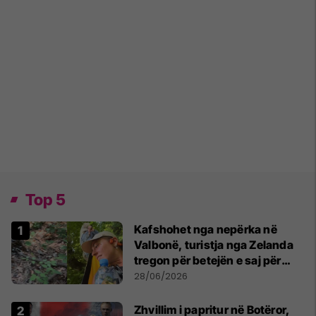
Top 5
Kafshohet nga nepërka në
Valbonë, turistja nga Zelanda
tregon për betejën e saj për
mbijetesë
28/06/2026
Zhvillim i papritur në Botëror,