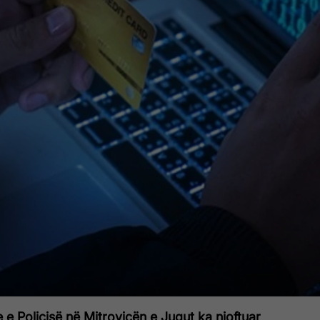
e e Policisë në Mitrovicën e Jugut ka njoftuar