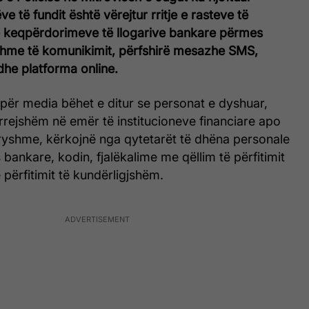
e të fundit është vërejtur rritje e rasteve të
 keqpërdorimeve të llogarive bankare përmes
hme të komunikimit, përfshirë mesazhe SMS,
 dhe platforma online.
i për media bëhet e ditur se personat e dyshuar,
rrejshëm në emër të institucioneve financiare apo
yshme, kërkojnë nga qytetarët të dhëna personale
s bankare, kodin, fjalëkalime me qëllim të përfitimit
 përfitimit të kundërligjshëm.