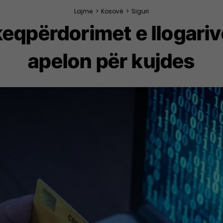
Lajme
>
Kosovë
>
Siguri
eqpërdorimet e llogarive
apelon për kujdes