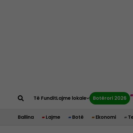
Të Fundit
Lajme lokale
Botërori 2026
Ballina
Lajme
Botë
Ekonomi
T