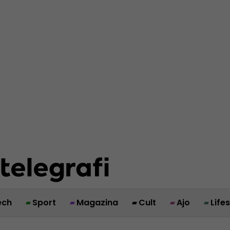
ech
Sport
Magazina
Cult
Ajo
Life