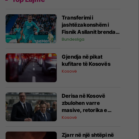
Transferimi i
jashtëzakonshëm i
Fisnik Asllanit brenda
Bundesligës po bëhet
Bundesliga
gjithnjë e më konkret -
detajet e fundit
Gjendja në pikat
kufitare të Kosovës
Kosovë
Derisa në Kosovë
zbulohen varre
masive, retorika e
zyrtarëve serbë
Kosovë
rikthen narrativat e
viteve ’90
Zjarr në një shtëpi në