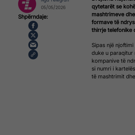
Nga
Telegrafi
qytetarët se kohëv
05/05/2026
mashtrimeve dhe
formave të ndrys
thirrje telefonike
Sipas një njoftim
duke u paraqitur 
kompanive të ndr
si numri i kartelë
të mashtrimit dhe