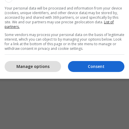
Your personal data will be processed and information from your device
(cookies, unique identifiers, and other device data) may be stored by,
accessed by and shared with 369 partners, or used specifically by this
site. We and our partners may use precise geolocation data.
List of
partners.
Some vendors may process your personal data on the basis of legitimate
interest, which you can object to by managing your options below. Look
for a link at the bottom of this page or in the site menu to manage or
withdraw consent in privacy and cookie settings.
Manage options
Consent