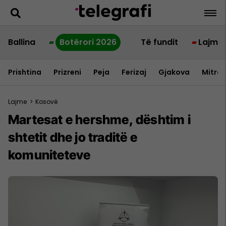
Ballina
Botërori 2026
Të fundit
Lajme
Prishtina
Prizreni
Peja
Ferizaj
Gjakova
Mitrov
Lajme
>
Kosovë
Martesat e hershme, dështim i
shtetit dhe jo traditë e
komuniteteve