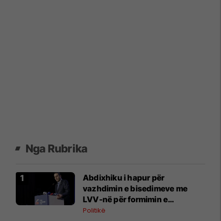
Nga Rubrika
Abdixhiku i hapur për
vazhdimin e bisedimeve me
LVV-në për formimin e
institucioneve
Politikë