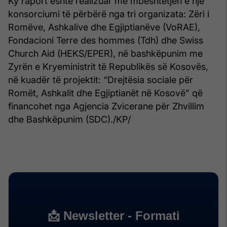
Ky raport është realizuar me mbështetjen e një
konsorciumi të përbërë nga tri organizata: Zëri i
Romëve, Ashkalive dhe Egjiptianëve (VoRAE),
Fondacioni Terre des hommes (Tdh) dhe Swiss
Church Aid (HEKS/EPER), në bashkëpunim me
Zyrën e Kryeministrit të Republikës së Kosovës,
në kuadër të projektit: “Drejtësia sociale për
Romët, Ashkalit dhe Egjiptianët në Kosovë” që
financohet nga Agjencia Zvicerane për Zhvillim
dhe Bashkëpunim (SDC)./KP/