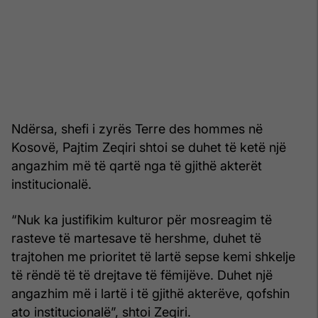
Ndërsa, shefi i zyrës Terre des hommes në
Kosovë, Pajtim Zeqiri shtoi se duhet të ketë një
angazhim më të qartë nga të gjithë akterët
institucionalë.
“Nuk ka justifikim kulturor për mosreagim të
rasteve të martesave të hershme, duhet të
trajtohen me prioritet të lartë sepse kemi shkelje
të rëndë të të drejtave të fëmijëve. Duhet një
angazhim më i lartë i të gjithë akterëve, qofshin
ato institucionalë”, shtoi Zeqiri.