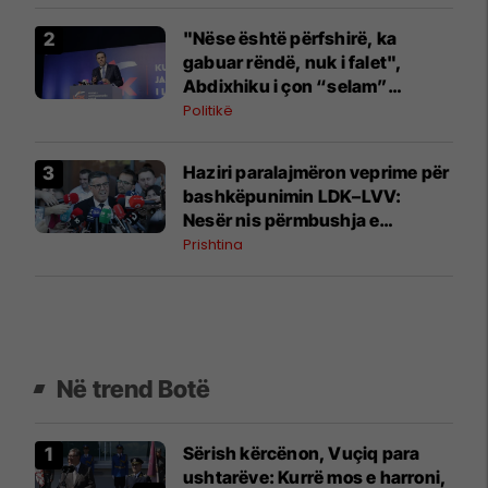
"Nëse është përfshirë, ka
gabuar rëndë, nuk i falet",
Abdixhiku i çon “selam”
Përparim Ramës
Politikë
Haziri paralajmëron veprime për
bashkëpunimin LDK–LVV:
Nesër nis përmbushja e
kërkesës së dytë
Prishtina
Në trend Botë
Sërish kërcënon, Vuçiq para
ushtarëve: Kurrë mos e harroni,