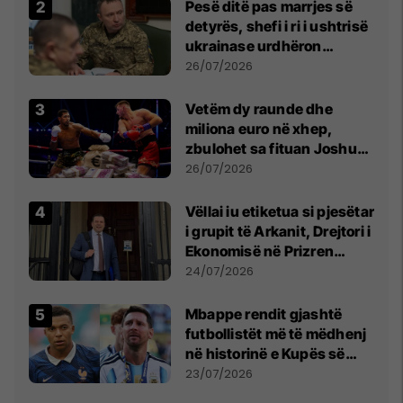
Pesë ditë pas marrjes së
detyrës, shefi i ri i ushtrisë
ukrainase urdhëron
kontroll të madh
26/07/2026
Vetëm dy raunde dhe
miliona euro në xhep,
zbulohet sa fituan Joshua
e Prenga
26/07/2026
Vëllai iu etiketua si pjesëtar
i grupit të Arkanit, Drejtori i
Ekonomisë në Prizren
mohon pretendimet
24/07/2026
Mbappe rendit gjashtë
futbollistët më të mëdhenj
në historinë e Kupës së
Botës, Messi mbetet i dyti
23/07/2026