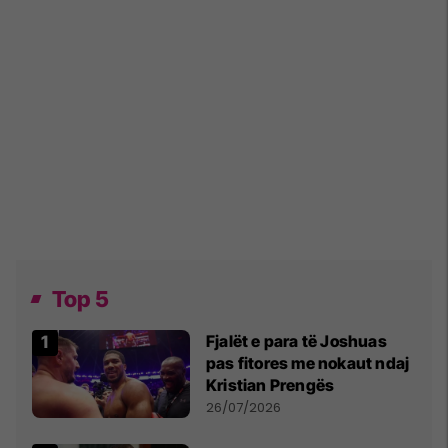
Top 5
Fjalët e para të Joshuas
pas fitores me nokaut ndaj
Kristian Prengës
26/07/2026