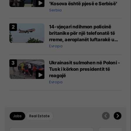
'Kosova është pjesë e Serbisë'
Serbia
14-vjeçari ndihmon policinë
britanike për një telefonatë të
rreme, aeroplanët luftarakë u
ngritën në ajër për të
Evropa
interceptuar fluturaken e Qatar
Airways që po shkonte drejt
Ukrainasit sulmohen në Poloni -
Mançesterit
Tusk i kërkon presidentit të
reagojë
Evropa
Jobs
Real Estate