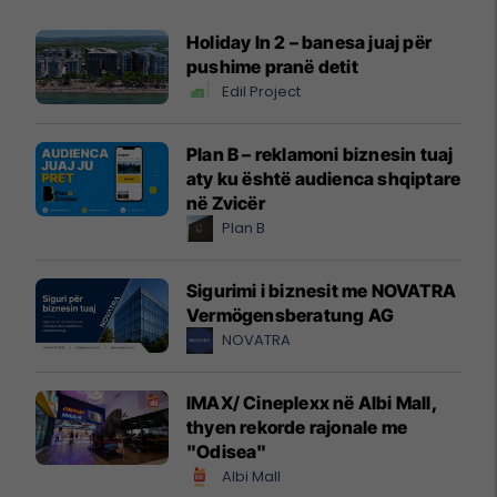
Holiday In 2 – banesa juaj për
pushime pranë detit
Edil Project
Plan B – reklamoni biznesin tuaj
aty ku është audienca shqiptare
në Zvicër
Plan B
Sigurimi i biznesit me NOVATRA
Vermögensberatung AG
NOVATRA
IMAX/ Cineplexx në Albi Mall,
thyen rekorde rajonale me
"Odisea"
Albi Mall