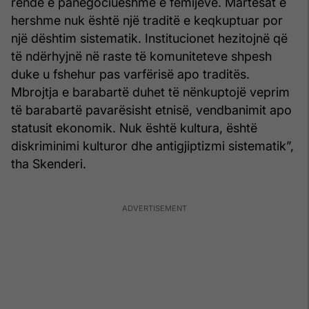
rëndë e panegociueshme e fëmijëve. Martesat e
hershme nuk është një traditë e keqkuptuar por
një dështim sistematik. Institucionet hezitojnë që
të ndërhyjnë në raste të komuniteteve shpesh
duke u fshehur pas varfërisë apo traditës.
Mbrojtja e barabartë duhet të nënkuptojë veprim
të barabartë pavarësisht etnisë, vendbanimit apo
statusit ekonomik. Nuk është kultura, është
diskriminimi kulturor dhe antigjiptizmi sistematik”,
tha Skenderi.