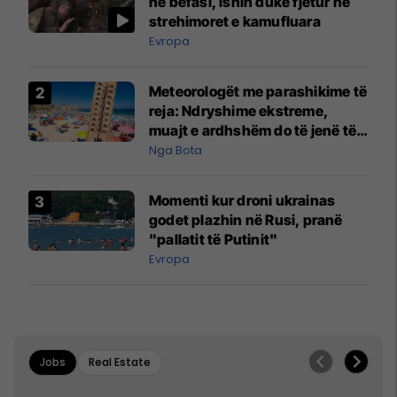
në befasi, ishin duke fjetur në
strehimoret e kamufluara
Evropa
Meteorologët me parashikime të
reja: Ndryshime ekstreme,
muajt e ardhshëm do të jenë të
pazakontë
Nga Bota
Momenti kur droni ukrainas
godet plazhin në Rusi, pranë
"pallatit të Putinit"
Evropa
Jobs
Real Estate