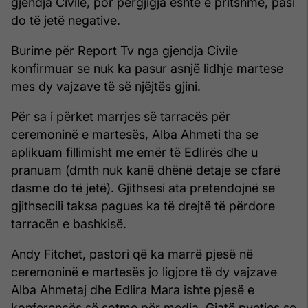
gjendja Civile, por përgjigja është e pritshme, pasi
do të jetë negative.
Burime për Report Tv nga gjendja Civile
konfirmuar se nuk ka pasur asnjë lidhje martese
mes dy vajzave të së njëjtës gjini.
Për sa i përket marrjes së tarracës për
ceremoninë e martesës, Alba Ahmeti tha se
aplikuam fillimisht me emër të Edlirës dhe u
pranuam (dmth nuk kanë dhënë detaje se cfarë
dasme do të jetë). Gjithsesi ata pretendojnë se
gjithsecili taksa pagues ka të drejtë të përdore
tarracën e bashkisë.
Andy Fitchet, pastori që ka marrë pjesë në
ceremoninë e martesës jo ligjore të dy vajzave
Alba Ahmetaj dhe Edlira Mara ishte pjesë e
konferencës së sotme për media. Gjatë pyetjes se