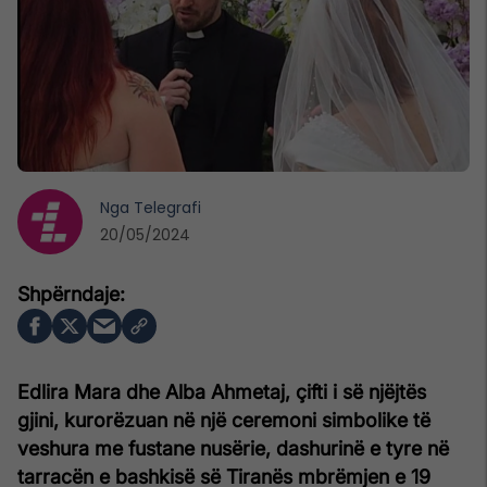
Nga
Telegrafi
20/05/2024
Edlira Mara dhe Alba Ahmetaj, çifti i së njëjtës
gjini, kurorëzuan në një ceremoni simbolike të
veshura me fustane nusërie, dashurinë e tyre në
tarracën e bashkisë së Tiranës mbrëmjen e 19