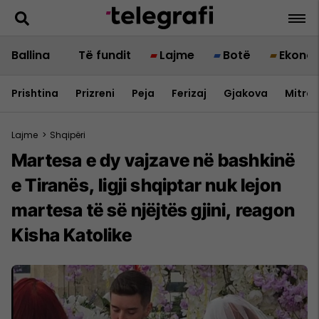
Ballina
Të fundit
Lajme
Botë
Ekono
Prishtina
Prizreni
Peja
Ferizaj
Gjakova
Mitrov
Lajme
>
Shqipëri
Martesa e dy vajzave në bashkinë
e Tiranës, ligji shqiptar nuk lejon
martesa të së njëjtës gjini, reagon
Kisha Katolike