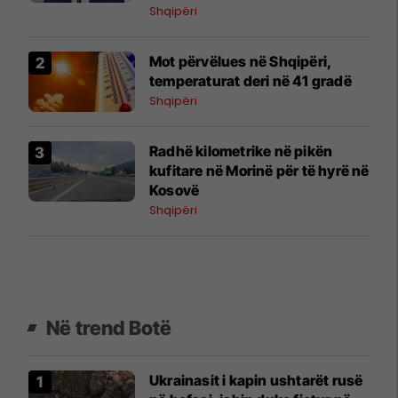
Shqipëri
Mot përvëlues në Shqipëri,
temperaturat deri në 41 gradë
Shqipëri
​Radhë kilometrike në pikën
kufitare në Morinë për të hyrë në
Kosovë
Shqipëri
Në trend Botë
Ukrainasit i kapin ushtarët rusë