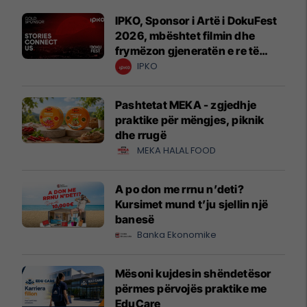
IPKO, Sponsor i Artë i DokuFest
2026, mbështet filmin dhe
frymëzon gjeneratën e re të
krijuesve
IPKO
Pashtetat MEKA - zgjedhje
praktike për mëngjes, piknik
dhe rrugë
MEKA HALAL FOOD
A po don me rrnu n’deti?
Kursimet mund t’ju sjellin një
banesë
Banka Ekonomike
Mësoni kujdesin shëndetësor
përmes përvojës praktike me
EduCare