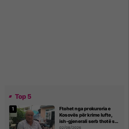
Top 5
Ftohet nga prokuroria e
Kosovës për krime lufte,
ish-gjenerali serb thotë se
dikush e tradhtoi në
02/08/2026