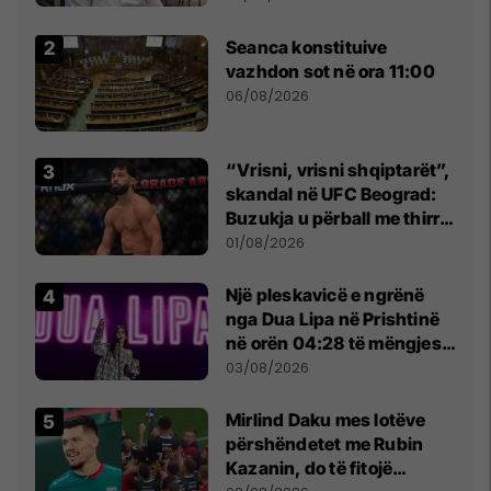
Beograd
Seanca konstituive
vazhdon sot në ora 11:00
06/08/2026
“Vrisni, vrisni shqiptarët”,
skandal në UFC Beograd:
Buzukja u përball me thirrje
anti-shqiptare nga
01/08/2026
tribunat
Një pleskavicë e ngrënë
nga Dua Lipa në Prishtinë
në orën 04:28 të mëngjesit
- dhe bota digjitale serbe
03/08/2026
shpall gjendjen e luftës
Mirlind Daku mes lotëve
përshëndetet me Rubin
Kazanin, do të fitojë