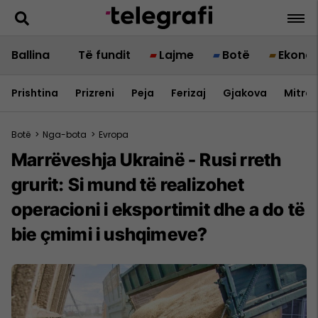
Ballina
Të fundit
Lajme
Botë
Ekono
Prishtina
Prizreni
Peja
Ferizaj
Gjakova
Mitrov
Botë
>
Nga-bota
>
Evropa
Marrëveshja Ukrainë - Rusi rreth
grurit: Si mund të realizohet
operacioni i eksportimit dhe a do të
bie çmimi i ushqimeve?