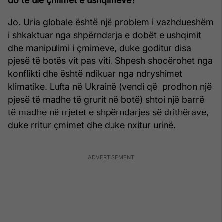
do të ulë çmimet e ushqimeve?
Jo. Uria globale është një problem i vazhdueshëm
i shkaktuar nga shpërndarja e dobët e ushqimit
dhe manipulimi i çmimeve, duke goditur disa
pjesë të botës vit pas viti. Shpesh shoqërohet nga
konflikti dhe është ndikuar nga ndryshimet
klimatike. Lufta në Ukrainë (vendi që prodhon një
pjesë të madhe të grurit në botë) shtoi një barrë
të madhe në rrjetet e shpërndarjes së drithërave,
duke rritur çmimet dhe duke nxitur urinë.