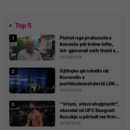
Top 5
Ftohet nga prokuroria e
Kosovës për krime lufte,
ish-gjenerali serb thotë se
dikush e tradhtoi në
02/08/2026
Beograd
Gjithçka që ndodhi në
Kuvendin e
jashtëzakonshëm të LDK-
së
30/07/2026
“Vrisni, vrisni shqiptarët”,
skandal në UFC Beograd:
Buzukja u përball me thirrje
anti-shqiptare nga
01/08/2026
tribunat