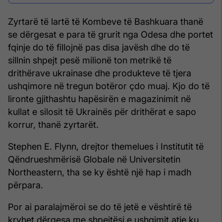
Zyrtarë të lartë të Kombeve të Bashkuara thanë
se dërgesat e para të grurit nga Odesa dhe portet
fqinje do të fillojnë pas disa javësh dhe do të
sillnin shpejt pesë milionë ton metrikë të
drithërave ukrainase dhe produkteve të tjera
ushqimore në tregun botëror çdo muaj. Kjo do të
lironte gjithashtu hapësirën e magazinimit në
kullat e silosit të Ukrainës për drithërat e sapo
korrur, thanë zyrtarët.
Stephen E. Flynn, drejtor themelues i Institutit të
Qëndrueshmërisë Globale në Universitetin
Northeastern, tha se ky është një hap i madh
përpara.
Por ai paralajmëroi se do të jetë e vështirë të
kryhet dërgesa me shpejtësi e ushqimit atje ku