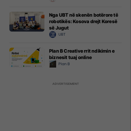
Nga UBT në skenën botërore të
robotikës: Kosova drejt Koresë
së Jugut
UBT
Plan B Creative rrit ndikimin e
biznesit tuaj online
Plan B