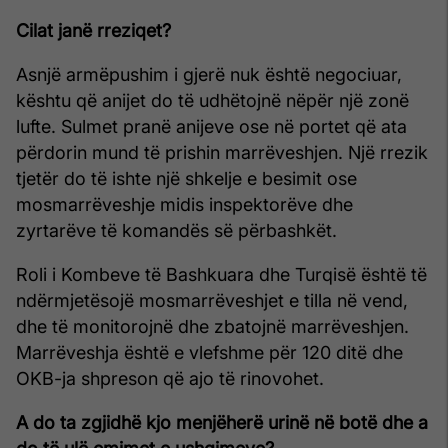
Cilat janë rreziqet?
Asnjë armëpushim i gjerë nuk është negociuar,
kështu që anijet do të udhëtojnë nëpër një zonë
lufte. Sulmet pranë anijeve ose në portet që ata
përdorin mund të prishin marrëveshjen. Një rrezik
tjetër do të ishte një shkelje e besimit ose
mosmarrëveshje midis inspektorëve dhe
zyrtarëve të komandës së përbashkët.
Roli i Kombeve të Bashkuara dhe Turqisë është të
ndërmjetësojë mosmarrëveshjet e tilla në vend,
dhe të monitorojnë dhe zbatojnë marrëveshjen.
Marrëveshja është e vlefshme për 120 ditë dhe
OKB-ja shpreson që ajo të rinovohet.
A do ta zgjidhë kjo menjëherë urinë në botë dhe a