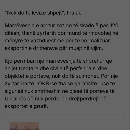
"Nuk do të lëvizë shpejt", tha ai.
Marrëveshja e arritur sot do të skadojë pas 120
ditësh, thanë zyrtarët por mund të rinovohej në
mënyrë të vazhdueshme për të normalizuar
eksportin e drithërave për muajt në vijim.
Kjo përmban një marrëveshje të shprehur që
anijet tregtare dhe civile të përfshira si dhe
objektet e porteve, nuk do të sulmohet. Por një
zyrtar i lartë i OKB-së tha se garancitë ruse të
sigurisë nuk shtriheshin në pjesë të porteve të
Ukrainës që nuk përdoren drejtpërdrejt për
eksportet e grurit.