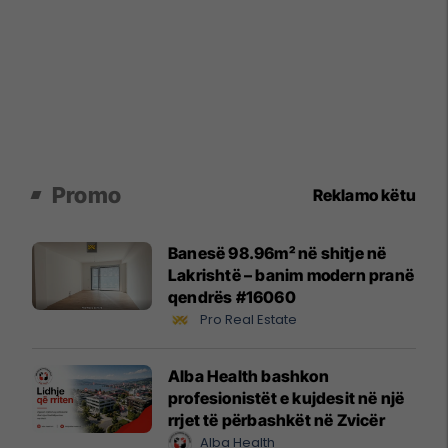
Promo
Reklamo këtu
Banesë 98.96m² në shitje në
Lakrishtë – banim modern pranë
qendrës #16060
Pro Real Estate
Alba Health bashkon
profesionistët e kujdesit në një
rrjet të përbashkët në Zvicër
Alba Health