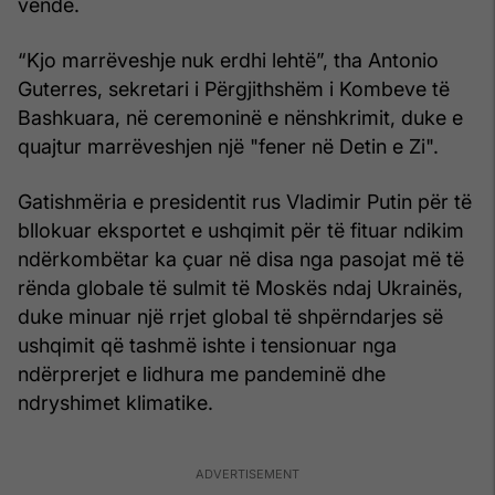
vende.
“Kjo marrëveshje nuk erdhi lehtë”, tha Antonio
Guterres, sekretari i Përgjithshëm i Kombeve të
Bashkuara, në ceremoninë e nënshkrimit, duke e
quajtur marrëveshjen një "fener në Detin e Zi".
Gatishmëria e presidentit rus Vladimir Putin për të
bllokuar eksportet e ushqimit për të fituar ndikim
ndërkombëtar ka çuar në disa nga pasojat më të
rënda globale të sulmit të Moskës ndaj Ukrainës,
duke minuar një rrjet global të shpërndarjes së
ushqimit që tashmë ishte i tensionuar nga
ndërprerjet e lidhura me pandeminë dhe
ndryshimet klimatike.