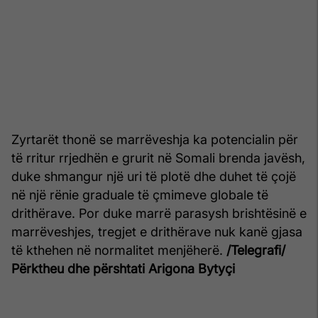
Zyrtarët thonë se marrëveshja ka potencialin për
të rritur rrjedhën e grurit në Somali brenda javësh,
duke shmangur një uri të plotë dhe duhet të çojë
në një rënie graduale të çmimeve globale të
drithërave. Por duke marrë parasysh brishtësinë e
marrëveshjes, tregjet e drithërave nuk kanë gjasa
të kthehen në normalitet menjëherë.
/Telegrafi/
Përktheu dhe përshtati Arigona Bytyçi