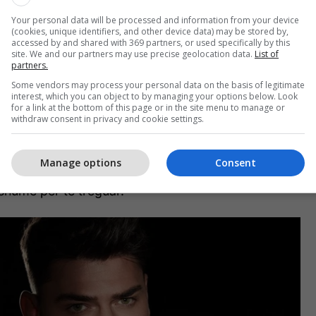
rit shqiptar mes lotësh dhe emocionesh, teksa
Your personal data will be processed and information from your device
a mikesha e tij e ngushtë dhe një nga gratë me më
(cookies, unique identifiers, and other device data) may be stored by,
accessed by and shared with 369 partners, or used specifically by this
cë në botë, Kim Kardashian.
site. We and our partners may use precise geolocation data.
List of
partners.
azhet më të komentuar gjatë vitit 2019, Mario
Some vendors may process your personal data on the basis of legitimate
interest, which you can object to by managing your options below. Look
në këtë intervistë ekskluzive për Telegrafin, për të
for a link at the bottom of this page or in the site menu to manage or
ë ka kaluar përgjatë jetës së tij, mes shumë
withdraw consent in privacy and cookie settings.
të palodhur e një luftë paragjykimesh me stigmën
ll. Ai tregon se të qenit shqiptar, është një tjetër
Manage options
Consent
 tij – t’ua vë në dukje botës që vjen nga një vend i
shumë për të treguar.