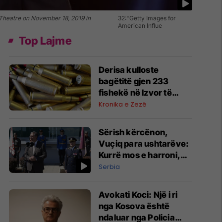
heatre on November 18, 2019 in
32:"Getty Images for
American Influe
Top Lajme
Derisa kulloste
bagëtitë gjen 233
fishekë në Izvor të
Novobërdës, dyshohet
Kronika e Zezë
se kanë mbetur nga
lufta
Sërish kërcënon,
Vuçiq para ushtarëve:
Kurrë mos e harroni,
'Kosova është pjesë e
Serbia
Serbisë'
Avokati Koci: Një i ri
nga Kosova është
ndaluar nga Policia