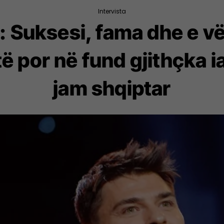
Intervista
 Suksesi, fama dhe e vërt
të por në fund gjithçka i
jam shqiptar