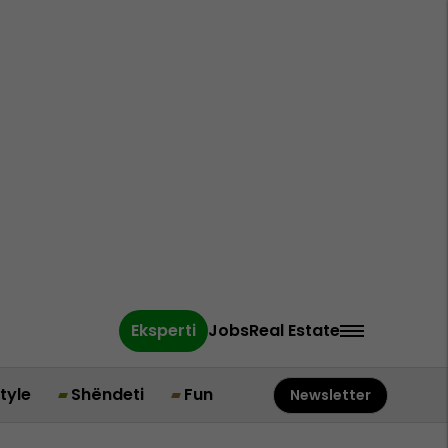
Eksperti
Jobs
Real Estate
style
Shëndeti
Fun
Newsletter