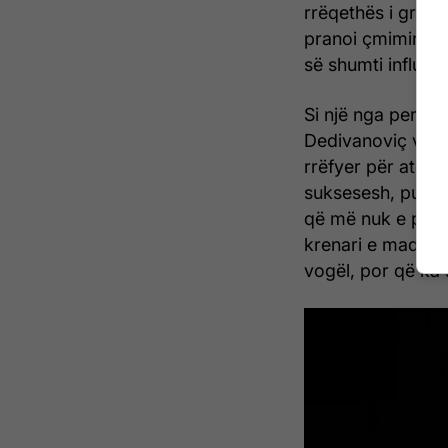
rrëqethës i grime
pranoi çmimin ng
së shumti influen
Si një nga person
Dedivanoviç vjen 
rrëfyer për ato q
suksesesh, pune 
që më nuk e përcje
krenari e madhe e
vogël, por që ka 