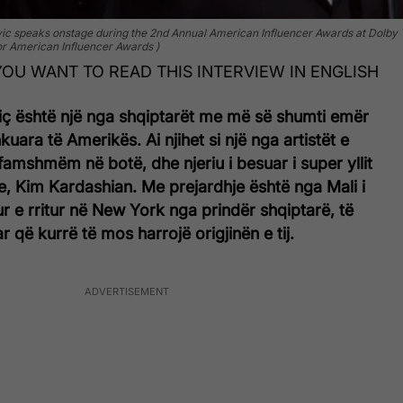
peaks onstage during the 2nd Annual American Influencer Awards at Dolby T
or American Influencer Awards )
F YOU WANT TO READ THIS INTERVIEW IN ENGLISH
ç është një nga shqiptarët me më së shumti emër
uara të Amerikës. Ai njihet si një nga artistët e
famshmëm në botë, dhe njeriu i besuar i super yllit
, Kim Kardashian. Me prejardhje është nga Mali i
dur e rritur në New York nga prindër shqiptarë, të
r që kurrë të mos harrojë origjinën e tij.