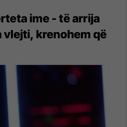
eta ime - të arrija
a vlejti, krenohem që