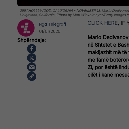
255:"HOLLYWOOD, CALIFORNIA - NOVEMBER 18: Mario Dedivanovic s
Hollywood, California. (Photo by Matt Winkelmeyer/Getty Images f
CLICK HERE
, I
Nga
Telegrafi
01/01/2020
Mario Dedivanovi
në Shtetet e Bashk
makijazhit më të 
me famë botërore
Zi, por është lin
cilët i kanë mësua