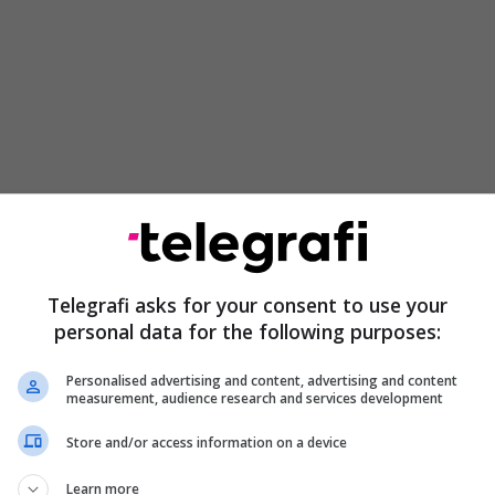
më parë, Mario u shpërblye me çmim në atë që
can Influencer Awards” (Çmimet për Personat më me
). Ai mbajti një fjalim emocionues para mijëra
Telegrafi asks for your consent to use your
ona spektatorëve që po e ndiqnin nga ekrani
personal data for the following purposes:
.
Personalised advertising and content, advertising and content
measurement, audience research and services development
Store and/or access information on a device
 parë qëndroj me shumë krenari si 37-vjeçar gay!
tës, ndihem i lumtur sepse jam unë” – ishte fjalimi
Learn more