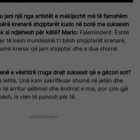
ju jeni një nga artistët e makijazhit më të famshëm
 bërë krenarë shqiptarët kudo në botë me suksesin
k si ndjehesh për këtë?
Mario:
Faleminderit. Është
er të kesh mundësinë t’i bësh shqiptarët krenarë,
umë krenar që jam shqiptar dhe e dua shumë
qenë e vështirë rruga drejt suksesit që e gëzon sot?
e lehtë. Unë kam sakrifikuar shumë në jetën dhe
r të arritur qëllimet dhe ëndrrat e mia, por çdo gjë
 bësh, ia vlen të punosh për të.