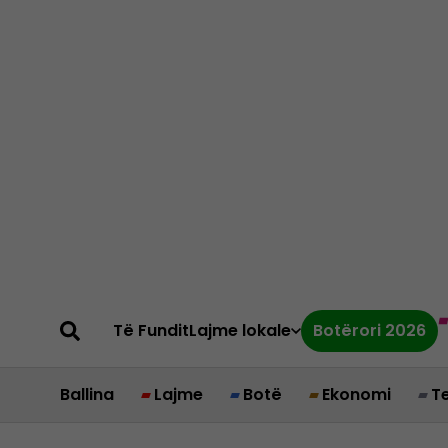
Të Fundit
Lajme lokale
Botërori 2026
Ballina
Lajme
Botë
Ekonomi
T