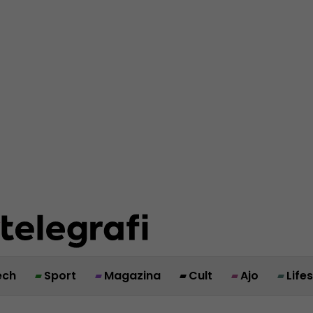
ech
Sport
Magazina
Cult
Ajo
Life